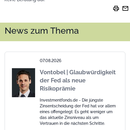
print
mail
News zum Thema
07.08.2026
Vontobel | Glaubwürdigkeit
der Fed als neue
Risikoprämie
Investmentfonds.de - Die jüngste
Zinsentscheidung der Fed hat vor allem
eines offengelegt: Es geht weniger um
das aktuelle Zinsniveau als um
Vertrauen in die nächsten Schritte.