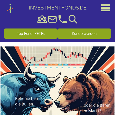
INVESTMENTFONDS
.
DE
Top Fonds/ETFs
Kunde werden