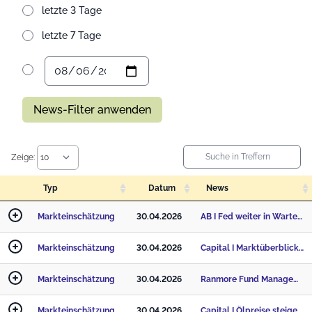
letzte 3 Tage
letzte 7 Tage
News-Filter anwenden
Zeige:
Typ
Datum
News
Markteinschätzung
30.04.2026
AB I Fed weiter in Warteposition – Unsicherheit bleibt das zentrale Thema
Markteinschätzung
30.04.2026
Capital I Marktüberblick, 30. April 2026
Markteinschätzung
30.04.2026
Ranmore Fund Management I Expertenkommentar: Öl erreicht aufgrund von Spannungen unter Trump das höc
Markteinschätzung
30.04.2026
Capital I Ölpreise steigen stark, Renditen ziehen an – doch Aktien bleiben stabil