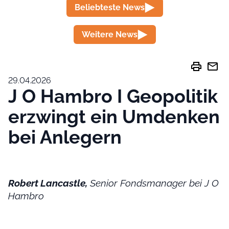
Beliebteste News
Weitere News
print
mail
29.04.2026
J O Hambro I Geopolitik
erzwingt ein Umdenken
bei Anlegern
Robert Lancastle,
Senior Fondsmanager bei J O
Hambro