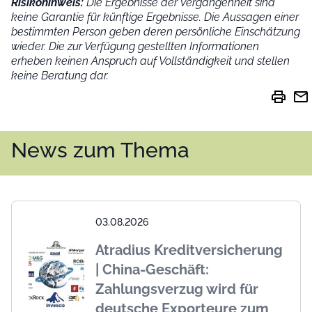
Risikohinweis:
Die Ergebnisse der Vergangenheit sind
keine Garantie für künftige Ergebnisse. Die Aussagen einer
bestimmten Person geben deren persönliche Einschätzung
wieder.
Die zur Verfügung gestellten Informationen
erheben keinen Anspruch auf Vollständigkeit und stellen
keine Beratung dar.
print
mail
News zum Thema
03.08.2026
Atradius Kreditversicherung
| China-Geschäft:
Zahlungsverzug wird für
deutsche Exporteure zum