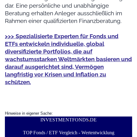
dar. Eine persönliche und unabhängige
Beratung erhalten Anleger ausschließlich im
Rahmen einer qualifizierten Finanzberatung.
>>> Spezialisierte Experten für Fonds und
ETFs entwickeln individuelle, global
diversifizierte Portfolios, die auf
wachstumsstarken Weltmärkten basieren und
darauf ausgerichtet sind, Vermögen
langfristig vor Krisen und Inflation zu
schützen.
Hinweise in eigener Sache:
INVESTMENTFONDS
.
DE
TOP Fonds / ETF Vergleich - Wertentwicklung