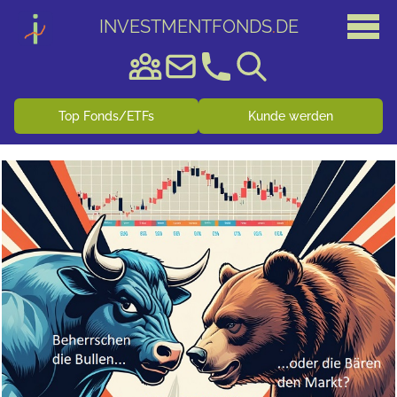
INVESTMENTFONDS
.
DE
Top Fonds/ETFs
Kunde werden