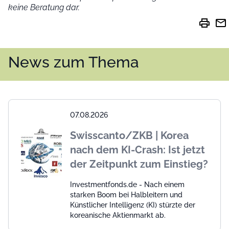
keine Beratung dar.
print
mail
News zum Thema
07.08.2026
Swisscanto/ZKB | Korea
nach dem KI-Crash: Ist jetzt
der Zeitpunkt zum Einstieg?
Investmentfonds.de - Nach einem
starken Boom bei Halbleitern und
Künstlicher Intelligenz (KI) stürzte der
koreanische Aktienmarkt ab.