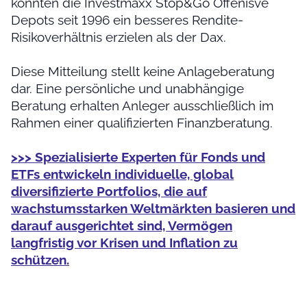
konnten die Investmaxx Stop&Go Offenisve
Depots seit 1996 ein besseres Rendite-
Risikoverhältnis erzielen als der Dax.
Diese Mitteilung stellt keine Anlageberatung
dar. Eine persönliche und unabhängige
Beratung erhalten Anleger ausschließlich im
Rahmen einer qualifizierten Finanzberatung.
>>> Spezialisierte Experten für Fonds und
ETFs entwickeln individuelle, global
diversifizierte Portfolios, die auf
wachstumsstarken Weltmärkten basieren und
darauf ausgerichtet sind, Vermögen
langfristig vor Krisen und Inflation zu
schützen.