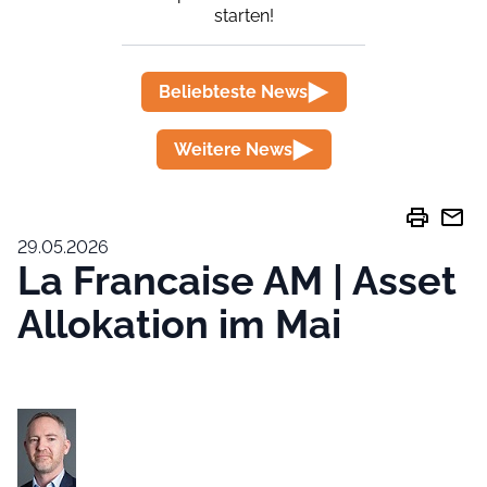
starten!
Beliebteste News
Weitere News
print
mail
29.05.2026
La Francaise AM | Asset
Allokation im Mai