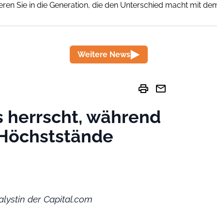
eren Sie in die Generation, die den Unterschied macht mit d
Weitere News
print
mail
s herrscht, während
 Höchststände
alystin der Capital.com