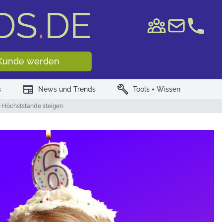
DS
.
DE
e WKN/ISIN
Kunde werden
newspaper
build
s
News und Trends
Tools + Wissen
e Höchststände steigen