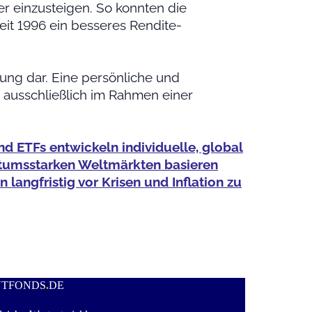
r einzusteigen. So konnten die
it 1996 ein besseres Rendite-
tung dar. Eine persönliche und
ausschließlich im Rahmen einer
nd ETFs entwickeln individuelle, global
chstumsstarken Weltmärkten basieren
langfristig vor Krisen und Inflation zu
NTFONDS
.
DE