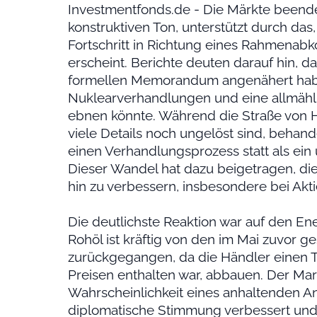
Investmentfonds.de - Die Märkte beende
konstruktiven Ton, unterstützt durch das
Fortschritt in Richtung eines Rahmena
erscheint. Berichte deuten darauf hin, 
formellen Memorandum angenähert hab
Nuklearverhandlungen und eine allmähl
ebnen könnte. Während die Straße von H
viele Details noch ungelöst sind, behan
einen Verhandlungsprozess statt als ein 
Dieser Wandel hat dazu beigetragen, di
hin zu verbessern, insbesondere bei Ak
Die deutlichste Reaktion war auf den E
Rohöl ist kräftig von den im Mai zuvor
zurückgegangen, da die Händler einen Te
Preisen enthalten war, abbauen. Der Mark
Wahrscheinlichkeit eines anhaltenden A
diplomatische Stimmung verbessert und