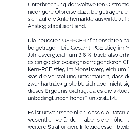
Unterbrechung der weltweiten Ölströme 
niedrigere Ölpreise dazu beigetragen, ei
sich auf die Anleihemärkte auswirkt, au
Anstieg stabilisiert sind.
Die neuesten US-PCE-Inflationsdaten hab
beigetragen. Die Gesamt-PCE stieg im 
Jahresvergleich um 3,8 %, blieb also erhö
es einige der besorgniserregenderen CP
Kern-PCE stieg im Monatsvergleich um 0
was die Vorstellung untermauert, dass d
zwar hartnäckig bleibt, sich aber nicht si
dieses Ergebnis wichtig, da es die aktuel
unbedingt ‚noch höher‘“ unterstützt.
Es ist unwahrscheinlich, dass die Daten 
wesentlich verändern, aber sie erhöhen a
weitere Straffungen. Infolgedessen blei