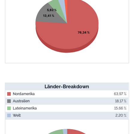
View as data table, Chart
5,62 %
13,41 %
76,24 %
Länder-Breakdown
Nordamerika
63,97 %
Australien
18,17 %
Lateinamerika
15,66 %
Welt
2,20 %
End of interac
Chart
Pie chart with 4 slices.