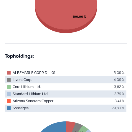
100,00 %
Topholdings:
ALBEMARLE CORP. DL-,01
5,09 %
Livent Corp.
4,09 %
Core Lithium Ltd.
3,82 %
Standard Lithium Ltd.
3,79 %
Arizona Sonoram Copper
3,41 %
Sonstiges
79,80 %
End of interac
Chart
Pie chart with 6 slices.
View as data table, Chart