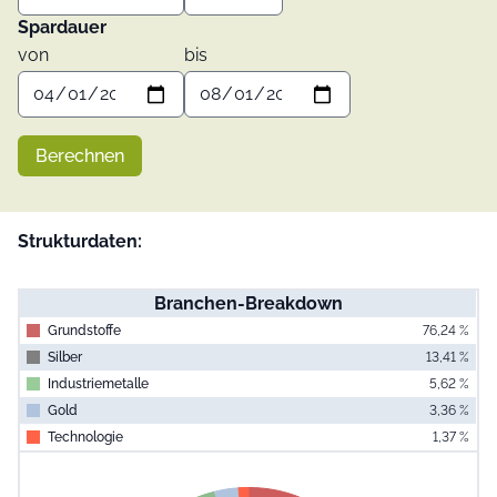
Spardauer
von
bis
Berechnen
Strukturdaten:
Branchen-Breakdown
Grundstoffe
76,24 %
Silber
13,41 %
Industriemetalle
5,62 %
Gold
3,36 %
Technologie
1,37 %
End of interac
Chart
Pie chart with 5 slices.