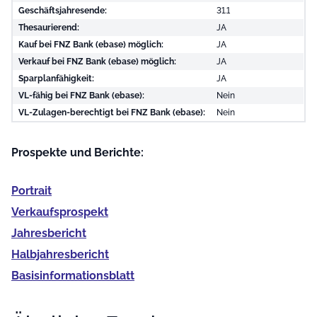
Geschäftsjahresende:
31.1
Thesaurierend:
JA
Kauf bei FNZ Bank (ebase) möglich:
JA
Verkauf bei FNZ Bank (ebase) möglich:
JA
Sparplanfähigkeit:
JA
VL-fähig bei FNZ Bank (ebase):
Nein
VL-Zulagen-berechtigt bei FNZ Bank (ebase):
Nein
Prospekte und Berichte:
Portrait
Verkaufs­prospekt
Jahres­bericht
Halb­jahres­bericht
Basis­informationsblatt