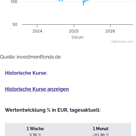
100
50
2024
2025
2026
Datum
Highcharts.com
End of interactive chart.
Quelle: investmentfonds.de
Historische Kurse:
Historische Kurse anzeigen
Wertentwicklung % in EUR, tagesaktuell:
1 Woche
1 Monat
3,76 %
-10,26 %