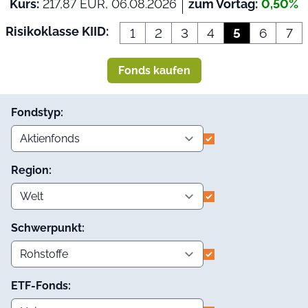
Kurs:
217,87 EUR, 06.08.2026
zum Vortag:
0,50%
Risikoklasse KIID:
1
2
3
4
5
6
7
Fonds kaufen
Fondstyp:
Region:
Schwerpunkt:
ETF-Fonds: