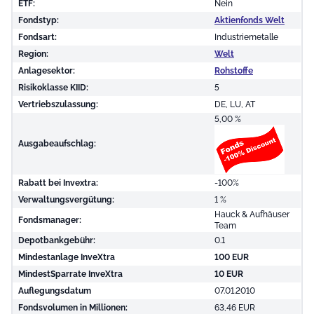
ETF:
Nein
Fondstyp:
Aktienfonds Welt
Fondsart:
Industriemetalle
Region:
Welt
Anlagesektor:
Rohstoffe
Risikoklasse KIID:
5
Vertriebszulassung:
DE, LU, AT
5,00 %
Ausgabeaufschlag:
Rabatt bei Invextra:
-100%
Verwaltungsvergütung:
1 %
Hauck & Aufhäuser
Fondsmanager:
Team
Depotbankgebühr:
0.1
Mindestanlage InveXtra
100 EUR
MindestSparrate InveXtra
10 EUR
Auflegungsdatum
07.01.2010
Fondsvolumen in Millionen:
63,46 EUR