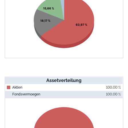
View as data table, Chart
15,66 %
18,17 %
63,97 %
Assetverteilung
Aktien
100,00 %
Fondsvermoegen
100,00 %
End of interac
Chart
Pie chart with 1 slice.
View as data table, Chart