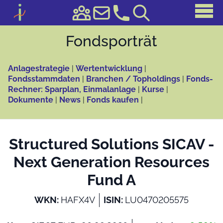
Fonds­porträt
Anlagestrategie
|
Wertentwicklung
|
Fondsstammdaten
|
Branchen / Topholdings
|
Fonds-
Rechner: Sparplan, Einmalanlage
|
Kurse
|
Dokumente
|
News
|
Fonds kaufen
|
Structured Solutions SICAV -
Next Generation Resources
Fund A
WKN:
HAFX4V
ISIN:
LU0470205575