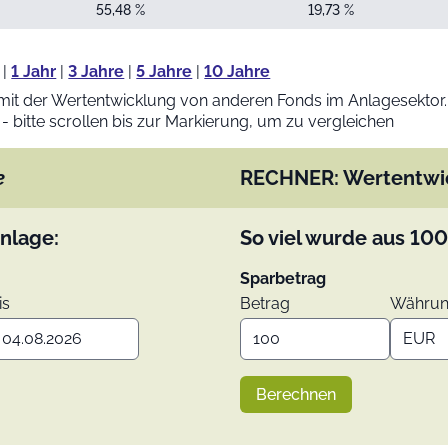
55,48 %
19,73 %
|
1 Jahr
|
3 Jahre
|
5 Jahre
|
10 Jahre
mit der Wertentwicklung von anderen Fonds im Anlagesektor.
 - bitte scrollen bis zur Markierung, um zu vergleichen
e
RECHNER: Wertentwi
nlage:
So viel wurde aus
100
Sparbetrag
is
Betrag
Währu
Berechnen