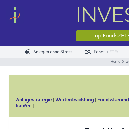
INV
Top Fonds/ET
euro
manage_search
Anlegen ohne Stress
Fonds + ETFs
Home
Z
Anlagestrategie
|
Wertentwicklung
|
Fondsstammd
kaufen
|