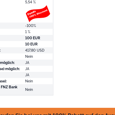
5,54 %
-100%
1 %
100 EUR
10 EUR
:
417,80 USD
Nein
 möglich:
JA
se) möglich:
JA
JA
se):
Nein
i FNZ Bank
Nein