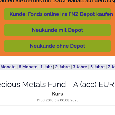
aufen Sie bei uns mit 100% Rabatt auf den Au
Kunde: Fonds online ins FNZ Depot kaufen
Neukunde mit Depot
Neukunde ohne Depot
 Monate
|
6 Monate
|
1 Jahr
|
2 Jahre
|
3 Jahre
|
5 Jahre
|
7 J
ecious Metals Fund - A (acc) EU
Kurs
11.06.2010 bis 06.08.2026