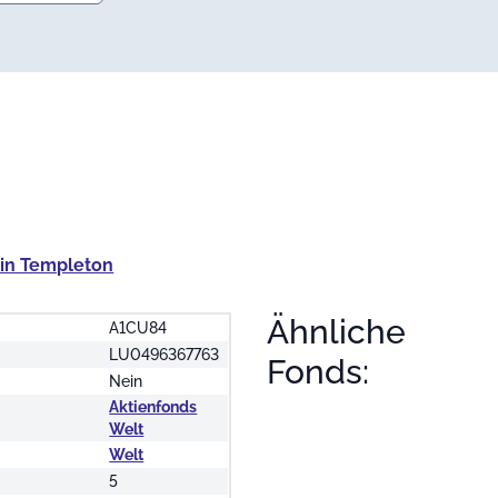
lin Templeton
Ähnliche
A1CU84
LU0496367763
Fonds:
Nein
Aktienfonds
Welt
Welt
5