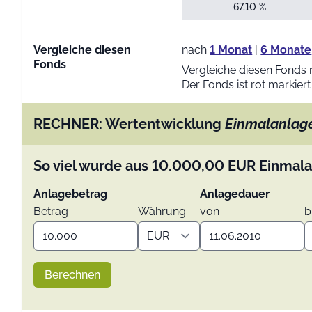
67,10 %
Vergleiche diesen
nach
1 Monat
|
6 Monate
Fonds
Vergleiche diesen Fonds 
Der Fonds ist rot markiert
RECHNER: Wertentwicklung
Einmalanlag
So viel wurde aus
10.000,00
EUR
Einmala
Anlagebetrag
Anlagedauer
Betrag
Währung
von
b
Berechnen