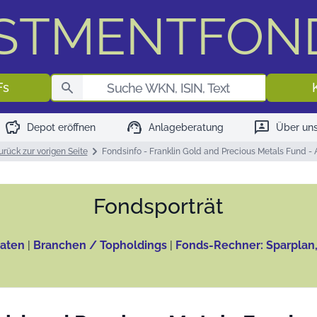
ESTMENTFON
Fondssuch
Fs
savings
support_agent
3p
Depot eröffnen
Anlageberatung
Über un
urück zur vorigen Seite
Fondsinfo - Franklin Gold and Precious Metals Fund - 
Fonds­porträt
aten
|
Branchen / Topholdings
|
Fonds-Rechner: Sparplan