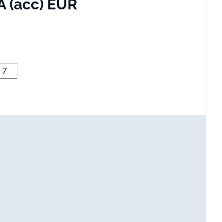
A (acc) EUR
7