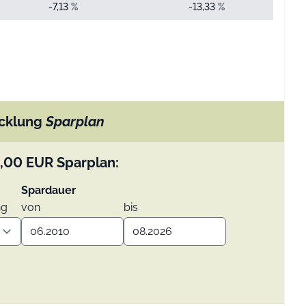
-7,13 %
-13,33 %
cklung
Sparplan
,00
EUR
Sparplan:
Spardauer
ng
von
bis