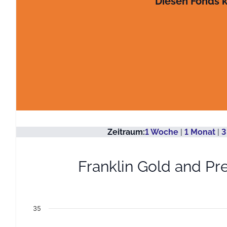
Diesen Fonds k
Zeitraum:
1 Woche
|
1 Monat
|
3
Franklin Gold and Pr
Kurs
Line chart with 3625 data points.
11.06.2010 bis 06.08.2026
35
View as data table, Kurs