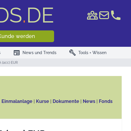
DS
.
DE
e WKN/ISIN
Kunde werden
newspaper
build
s
News und Trends
Tools + Wissen
A (acc) EUR
, Einmalanlage
|
Kurse
|
Dokumente
|
News
|
Fonds