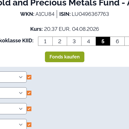
old and Precious Metals Fund - 
WKN:
A1CU84
ISIN:
LU0496367763
Kurs:
20,37 EUR, 04.08.2026
koklasse KIID:
1
2
3
4
5
6
Fonds kaufen