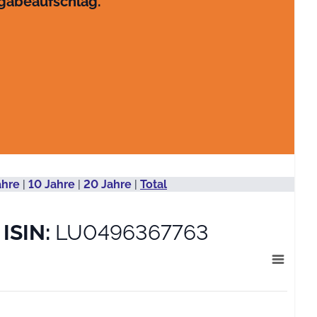
sgabeaufschlag.
ahre
|
10 Jahre
|
20 Jahre
|
Total
R
ISIN:
LU0496367763