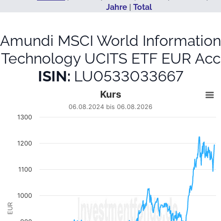
Jahre
|
Total
Amundi MSCI World Information
Technology UCITS ETF EUR Acc
ISIN:
LU0533033667
Kurs
Kurs
Line chart with 462 data points.
06.08.2024 bis 06.08.2026
06.08.2024 bis 06.08.2026
1300
View as data table, Kurs
The chart has 1 X axis displaying Datum. Data ranges from
1200
The chart has 1 Y axis displaying EUR. Data ranges from 641.1
1100
1000
EUR