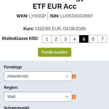
ETF EUR Acc
WKN:
LYX0GP
ISIN:
LU0533033667
Kurs:
1.192,89 EUR, 04.08.2026
Risikoklasse KIID:
1
2
3
4
5
6
7
Fonds kaufen
Fondstyp:
Region:
Schwerpunkt: