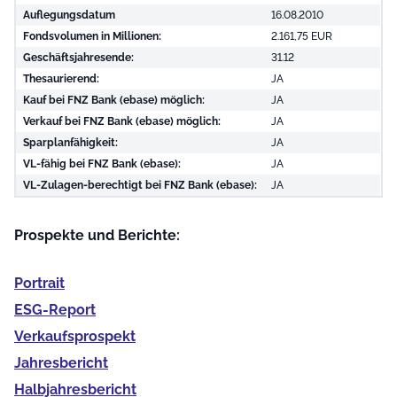
Auflegungsdatum
16.08.2010
Fondsvolumen in Millionen:
2.161,75 EUR
Geschäftsjahresende:
31.12
Thesaurierend:
JA
Kauf bei FNZ Bank (ebase) möglich:
JA
Verkauf bei FNZ Bank (ebase) möglich:
JA
Sparplanfähigkeit:
JA
VL-fähig bei FNZ Bank (ebase):
JA
VL-Zulagen-berechtigt bei FNZ Bank (ebase):
JA
Prospekte und Berichte:
Portrait
ESG-Report
Verkaufs­prospekt
Jahres­bericht
Halb­jahres­bericht