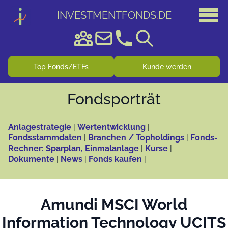
INVESTMENTFONDS
.
DE
Top Fonds/ETFs
Kunde werden
Fonds­porträt
Anlagestrategie
|
Wertentwicklung
|
Fondsstammdaten
|
Branchen / Topholdings
|
Fonds-
Rechner: Sparplan, Einmalanlage
|
Kurse
|
Dokumente
|
News
|
Fonds kaufen
|
Amundi MSCI World
Information Technology UCITS