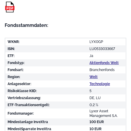
Fondsstammdaten:
WKNR:
LYX0GP
ISIN:
LU0533033667
ETF:
Ja
Fondstyp:
Aktienfonds Welt
Fondsart:
Branchenfonds
Region:
Welt
Anlagesektor:
Technologie
Risikoklasse KIID:
5
Vertriebszulassung:
DE, LU
ETF-Transaktionsentgelt:
0,2 %
Lyxor Asset
Fondsmanager:
Management S.A.
Mindestanlage InveXtra
100 EUR
MindestSparrate InveXtra
10 EUR