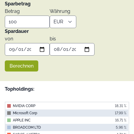
Sparbetrag
Betrag
Währung
Spardauer
von
bis
Berechnen
Topholdings:
NVIDIA CORP
18,31 %
Microsoft Corp
17,99 %
APPLE INC
16,71 %
BROADCOM LTD
5,96 %