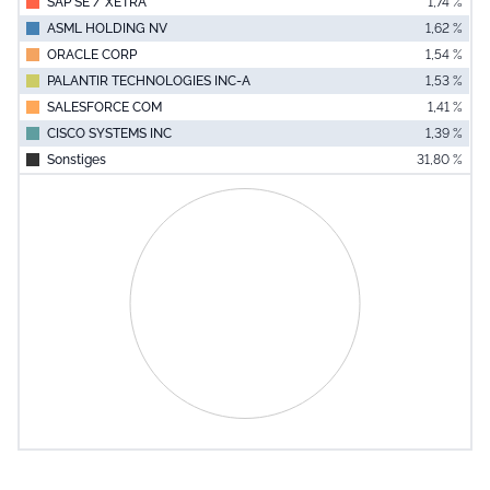
SAP SE / XETRA
1,74 %
ASML HOLDING NV
1,62 %
ORACLE CORP
1,54 %
PALANTIR TECHNOLOGIES INC-A
1,53 %
SALESFORCE COM
1,41 %
CISCO SYSTEMS INC
1,39 %
Sonstiges
31,80 %
End of interac
Chart
Pie chart with 0 slices.
View as data table, Chart