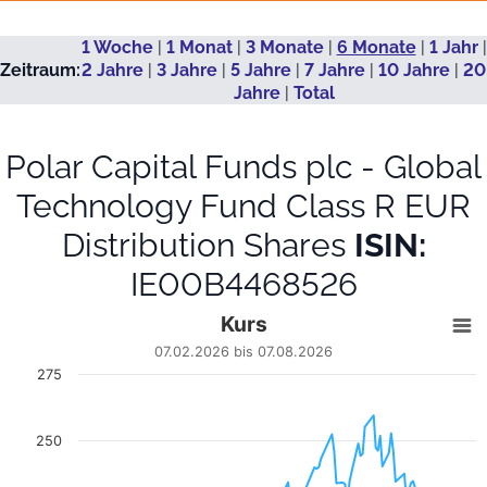
1 Woche
|
1 Monat
|
3 Monate
|
6 Monate
|
1 Jahr
|
Zeitraum:
2 Jahre
|
3 Jahre
|
5 Jahre
|
7 Jahre
|
10 Jahre
|
20
Jahre
|
Total
Polar Capital Funds plc - Global
Technology Fund Class R EUR
Distribution Shares
ISIN:
IE00B4468526
Kurs
Kurs
Line chart with 112 data points.
07.02.2026 bis 07.08.2026
07.02.2026 bis 07.08.2026
275
View as data table, Kurs
The chart has 1 X axis displaying Datum. Data ranges fro
The chart has 1 Y axis displaying EUR. Data ranges from 152.2
250