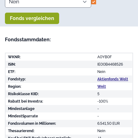
Fonds vergleichen
Fondsstammdaten:
WKNR:
A0YB0F
ISIN:
IE00B4468526
ETF:
Nein
Fondstyp:
Aktienfonds Welt
Region:
Welt
Risikoklasse KIID:
5
Rabatt bei Invextra:
-100%
Mindestanlage
-
MindestSparrate
-
Fondsvolumen in Millionen:
6.541,50 EUR
Thesaurierend:
Nein