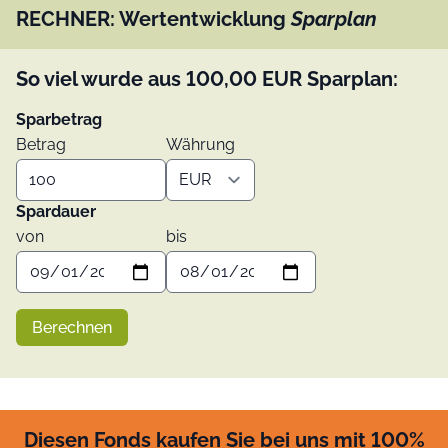
RECHNER: Wertentwicklung
Sparplan
So viel wurde aus
100,00
EUR
Sparplan:
Sparbetrag
Betrag
Währung
Spardauer
von
bis
Berechnen
Diesen Fonds kaufen Sie bei uns mit 100%