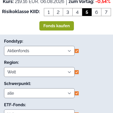
Kurs:
219,16 EUR, 06.08.2026
zum Vortag:
-0,54%
Risikoklasse KIID:
1
2
3
4
5
6
7
Fonds kaufen
Fondstyp:
Region:
Schwerpunkt:
ETF-Fonds: