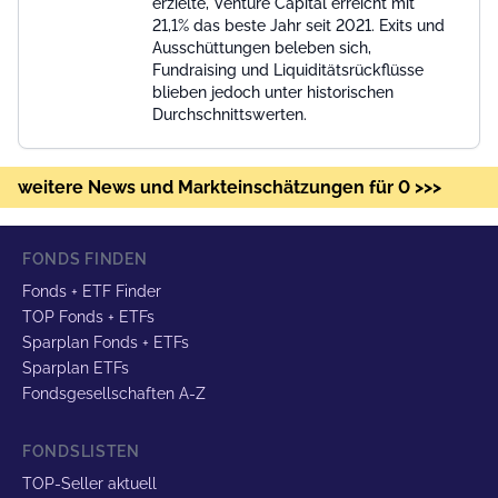
erzielte, Venture Capital erreicht mit
21,1% das beste Jahr seit 2021. Exits und
Ausschüttungen beleben sich,
Fundraising und Liquiditätsrückflüsse
blieben jedoch unter historischen
Durchschnittswerten.
weitere News und Markteinschätzungen für 0 >>>
FONDS FINDEN
Fonds + ETF Finder
TOP Fonds + ETFs
Sparplan Fonds + ETFs
Sparplan ETFs
Fondsgesellschaften A-Z
FONDSLISTEN
TOP-Seller aktuell