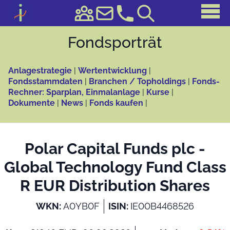
Fonds­porträt
Anlagestrategie
|
Wertentwicklung
|
Fondsstammdaten
|
Branchen / Topholdings
|
Fonds-
Rechner: Sparplan, Einmalanlage
|
Kurse
|
Dokumente
|
News
|
Fonds kaufen
|
Polar Capital Funds plc -
Global Technology Fund Class
R EUR Distribution Shares
WKN:
A0YB0F
ISIN:
IE00B4468526