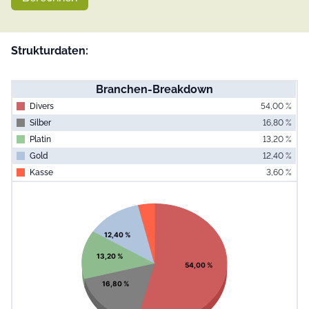
Strukturdaten:
Branchen-Breakdown
Divers
54,00 %
Silber
16,80 %
Platin
13,20 %
Gold
12,40 %
Kasse
3,60 %
End of interac
Chart
Pie chart with 5 slices.
View as data table, Chart
12,40 %
13,20 %
54,00 %
16,80 %