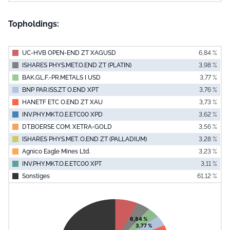
Topholdings:
UC-HVB OPEN-END ZT XAGUSD
6,84 %
ISHARES PHYS.MET.O.END ZT (PLATIN)
3,98 %
BAK.GL.F.-PR.METALS I USD
3,77 %
BNP PAR.ISS.ZT O.END XPT
3,76 %
HANETF ETC O.END ZT XAU
3,73 %
INV.PHY.MKT.O.E.ETC00 XPD
3,62 %
DT.BOERSE COM. XETRA-GOLD
3,56 %
ISHARES PHYS.MET. O.END ZT (PALLADIUM)
3,28 %
Agnico Eagle Mines Ltd.
3,23 %
INV.PHY.MKT.O.E.ETC00 XPT
3,11 %
Sonstiges
61,12 %
End of interac
Chart
Pie chart with 11 slices.
View as data table, Chart
6,84 %
3,77 %