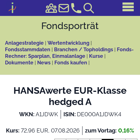
Fonds­porträt
Anlagestrategie
|
Wertentwicklung
|
Fondsstammdaten
|
Branchen / Topholdings
|
Fonds-
Rechner: Sparplan, Einmalanlage
|
Kurse
|
Dokumente
|
News
|
Fonds kaufen
|
HANSAwerte EUR-Klasse
hedged A
WKN:
A1JDWK
ISIN:
DE000A1JDWK4
Kurs:
72,96 EUR, 07.08.2026
zum Vortag:
0,16%