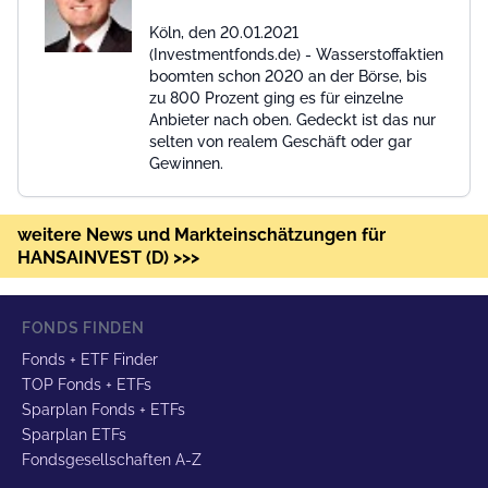
Köln, den 20.01.2021
(Investmentfonds.de) - Wasserstoffaktien
boomten schon 2020 an der Börse, bis
zu 800 Prozent ging es für einzelne
Anbieter nach oben. Gedeckt ist das nur
selten von realem Geschäft oder gar
Gewinnen.
weitere News und Markteinschätzungen für
HANSAINVEST (D) >>>
FONDS FINDEN
Fonds + ETF Finder
TOP Fonds + ETFs
Sparplan Fonds + ETFs
Sparplan ETFs
Fondsgesellschaften A-Z