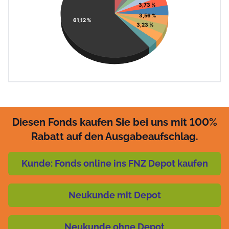
3,73 %
3,56 %
61,12 %
3,23 %
Diesen Fonds kaufen Sie bei uns mit 100%
Rabatt auf den Ausgabeaufschlag.
Kunde: Fonds online ins FNZ Depot kaufen
Neukunde mit Depot
Neukunde ohne Depot