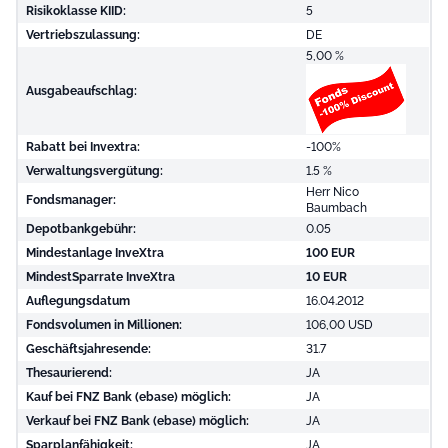
Risikoklasse KIID:
5
Vertriebszulassung:
DE
5,00 %
Ausgabeaufschlag:
Rabatt bei Invextra:
-100%
Verwaltungsvergütung:
1.5 %
Herr Nico
Fondsmanager:
Baumbach
Depotbankgebühr:
0.05
Mindestanlage InveXtra
100 EUR
MindestSparrate InveXtra
10 EUR
Auflegungsdatum
16.04.2012
Fondsvolumen in Millionen:
106,00 USD
Geschäftsjahresende:
31.7
Thesaurierend:
JA
Kauf bei FNZ Bank (ebase) möglich:
JA
Verkauf bei FNZ Bank (ebase) möglich:
JA
Sparplanfähigkeit:
JA