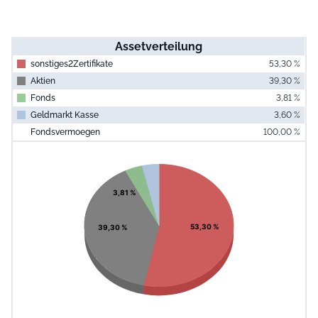
Assetverteilung
sonstiges2Zertifikate
53,30 %
Aktien
39,30 %
Fonds
3,81 %
Geldmarkt Kasse
3,60 %
Fondsvermoegen
100,00 %
End of interac
Chart
Pie chart with 4 slices.
View as data table, Chart
3,81 %
53,30 %
39,30 %