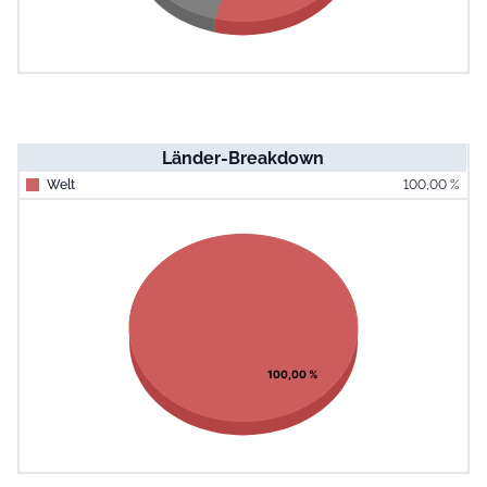
Länder-Breakdown
Welt
100,00 %
End of interac
Chart
Pie chart with 1 slice.
View as data table, Chart
100,00 %