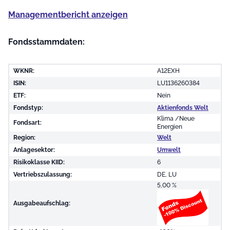
Managementbericht anzeigen
Fondsstammdaten:
WKNR:
A12EXH
ISIN:
LU1136260384
ETF:
Nein
Fondstyp:
Aktienfonds Welt
Klima /Neue
Fondsart:
Energien
Region:
Welt
Anlagesektor:
Umwelt
Risikoklasse KIID:
6
Vertriebszulassung:
DE, LU
5,00 %
Ausgabeaufschlag: