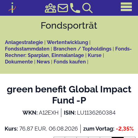
Fonds­porträt
Anlagestrategie
|
Wertentwicklung
|
Fondsstammdaten
|
Branchen / Topholdings
|
Fonds-
Rechner: Sparplan, Einmalanlage
|
Kurse
|
Dokumente
|
News
|
Fonds kaufen
|
green benefit Global Impact
Fund -P
WKN:
A12EXH
ISIN:
LU1136260384
Kurs:
76,87 EUR, 06.08.2026
zum Vortag:
-2,35%