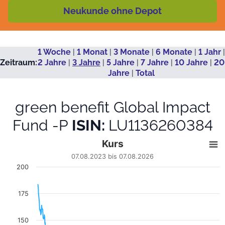
Neukunde ohne Depot
1 Woche
|
1 Monat
|
3 Monate
|
6 Monate
|
1 Jahr
|
Zeitraum:
2 Jahre
|
3 Jahre
|
5 Jahre
|
7 Jahre
|
10 Jahre
|
20
Jahre
|
Total
green benefit Global Impact
Fund -P
ISIN:
LU1136260384
Kurs
Kurs
Line chart with 735 data points.
07.08.2023 bis 07.08.2026
07.08.2023 bis 07.08.2026
200
View as data table, Kurs
The chart has 1 X axis displaying Datum. Data ranges fro
175
The chart has 1 Y axis displaying EUR. Data ranges from 44.11 
150