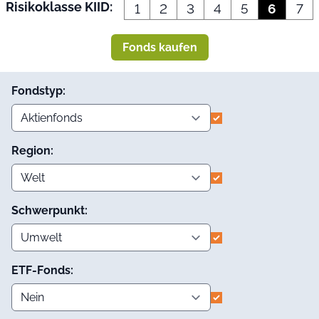
Risikoklasse KIID:
1
2
3
4
5
6
7
Fonds kaufen
Fondstyp:
Region:
Schwerpunkt:
ETF-Fonds: