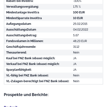
Rabatt bei Invextra:
-100%
Verwaltungsvergütung:
1.75 %
Mindestanlage InveXtra
100 EUR
MindestSparrate InveXtra
10 EUR
Auflegungsdatum
25.02.2015
AusschüttungsDatum
04.02.2022
Ausschüttungsbetrag:
5,67
Fondsvolumen in Millionen:
48,23 EUR
Geschäftsjahresende:
31.12
Thesaurierend:
Nein
Kauf bei FNZ Bank (ebase) möglich:
JA
Verkauf bei FNZ Bank (ebase) möglich:
JA
Sparplanfähigkeit:
JA
VL-fähig bei FNZ Bank (ebase):
Nein
VL-Zulagen-berechtigt bei FNZ Bank (ebase):
Nein
Prospekte und Berichte: