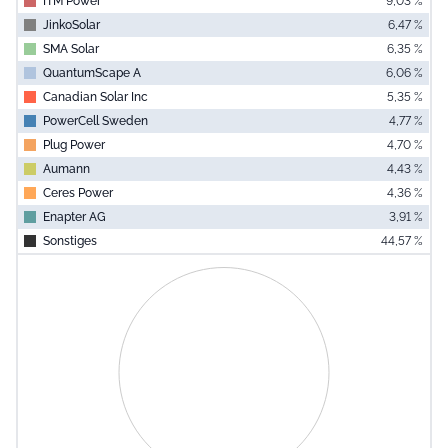
ITM Power
9,03 %
JinkoSolar
6,47 %
SMA Solar
6,35 %
QuantumScape A
6,06 %
Canadian Solar Inc
5,35 %
PowerCell Sweden
4,77 %
Plug Power
4,70 %
Aumann
4,43 %
Ceres Power
4,36 %
Enapter AG
3,91 %
Sonstiges
44,57 %
End of interac
Chart
Pie chart with 0 slices.
View as data table, Chart