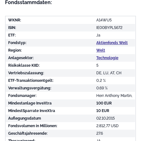
Fondsstammdaten:
WKNR:
A14WU5
ISIN:
IE00BYPLS672
ETF:
Ja
Fondstyp:
Aktienfonds Welt
Region:
Welt
Anlagesektor:
Technologie
Risikoklasse KIID:
5
Vertriebszulassung:
DE, LU, AT, CH
ETF-Transaktionsentgelt:
0,2 %
Verwaltungsvergütung:
0.69 %
Fondsmanager:
Herr Anthony Martin,
Mindestanlage InveXtra
100 EUR
MindestSparrate InveXtra
10 EUR
Auflegungsdatum
02.10.2015
Fondsvolumen in Millionen:
2.812,77 USD
Geschäftsjahresende:
27.6
Thesaurierend:
JA