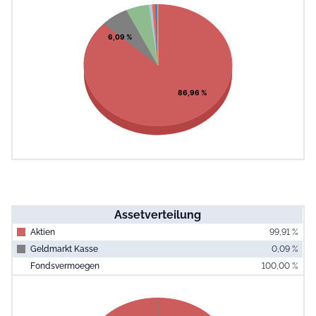
Pie chart with 7 slices.
View as data table, Chart
6,09 %
86,96 %
Assetverteilung
Aktien
99,91 %
Geldmarkt Kasse
0,09 %
Fondsvermoegen
100,00 %
End of interac
Chart
Pie chart with 2 slices.