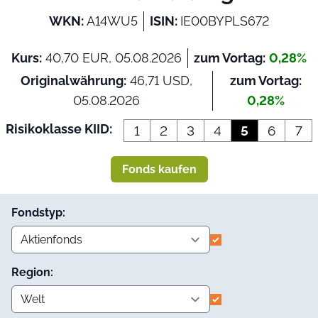
WKN:
A14WU5
ISIN:
IE00BYPLS672
Kurs:
40,70 EUR, 05.08.2026
zum Vortag:
0,28%
Originalwährung:
46,71 USD,
zum Vortag:
05.08.2026
0,28%
Risikoklasse KIID:
1
2
3
4
5
6
7
Fonds kaufen
Fondstyp:
Region: