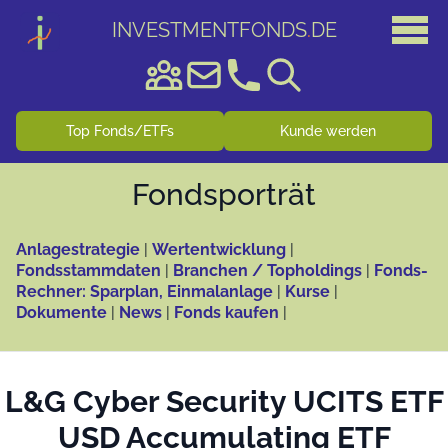
INVESTMENTFONDS
.
DE
Top Fonds/ETFs
Kunde werden
Fonds­porträt
Anlagestrategie
|
Wertentwicklung
|
Fondsstammdaten
|
Branchen / Topholdings
|
Fonds-
Rechner: Sparplan, Einmalanlage
|
Kurse
|
Dokumente
|
News
|
Fonds kaufen
|
L&G Cyber Security UCITS ETF
USD Accumulating ETF