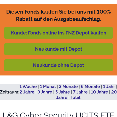
Diesen Fonds kaufen Sie bei uns mit 100%
Rabatt auf den Ausgabeaufschlag.
Kunde: Fonds online ins FNZ Depot kaufen
Neukunde mit Depot
Neukunde ohne Depot
1 Woche
|
1 Monat
|
3 Monate
|
6 Monate
|
1 Jahr
|
Zeitraum:
2 Jahre
|
3 Jahre
|
5 Jahre
|
7 Jahre
|
10 Jahre
|
20
Jahre
|
Total
L&G Cyber Security UCITS ETF