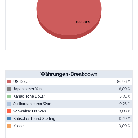
100,00 %
Währungen-Breakdown
US-Dollar
86,96 %
Japanischer Yen
6,09 %
Kanadische Dollar
5,01 %
Südkoreanischer Won
0,76 %
Schweizer Franken
0,60 %
Britisches Pfund Sterling
0,49 %
Kasse
0,09 %
End of interac
Chart