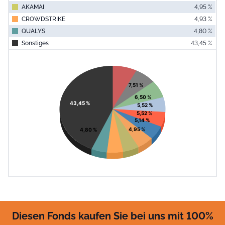
AKAMAI
4,95 %
CROWDSTRIKE
4,93 %
QUALYS
4,80 %
Sonstiges
43,45 %
End of interac
Chart
Pie chart with 11 slices.
View as data table, Chart
7,51 %
6,50 %
43,45 %
5,52 %
5,52 %
5,14 %
4,95 %
4,80 %
Diesen Fonds kaufen Sie bei uns mit 100%