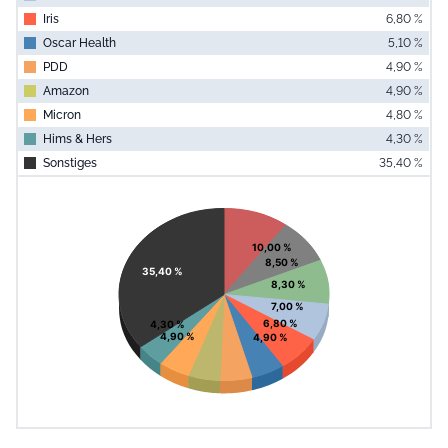
Iris
6,80 %
Oscar Health
5,10 %
PDD
4,90 %
Amazon
4,90 %
Micron
4,80 %
Hims & Hers
4,30 %
Sonstiges
35,40 %
End of interac
Chart
Pie chart with 11 slices.
View as data table, Chart
10,00 %
8,50 %
35,40 %
8,30 %
7,00 %
6,80 %
4,30 %
4,90 %
4,90 %