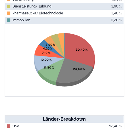
Dienstleistung/ Bildung
3,90 %
Pharmazeutika/ Biotechnologie
3,40 %
Immobilien
0,20 %
End of interac
Chart
Pie chart with 10 slices.
View as data table, Chart
3,90 %
4,20 %
30,40 %
7,10 %
10,00 %
11,80 %
23,40 %
Länder-Breakdown
USA
52,40 %