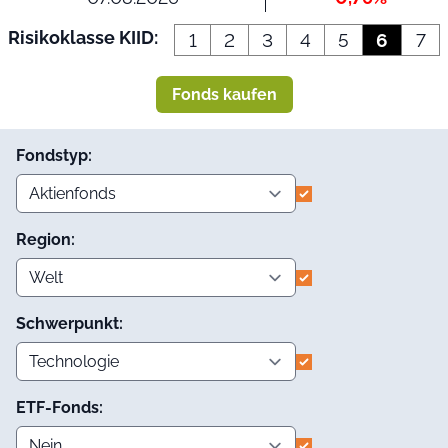
Risikoklasse KIID:
1
2
3
4
5
6
7
Fonds kaufen
Fondstyp:
Region:
Schwerpunkt:
ETF-Fonds: