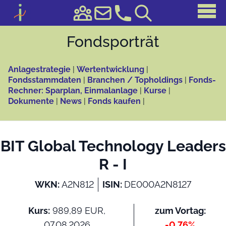
Fonds­porträt
Anlagestrategie
|
Wertentwicklung
|
Fondsstammdaten
|
Branchen / Topholdings
|
Fonds-
Rechner: Sparplan, Einmalanlage
|
Kurse
|
Dokumente
|
News
|
Fonds kaufen
|
BIT Global Technology Leaders
R - I
WKN:
A2N812
ISIN:
DE000A2N8127
Kurs:
989,89 EUR,
zum Vortag:
07.08.2026
-0,76%