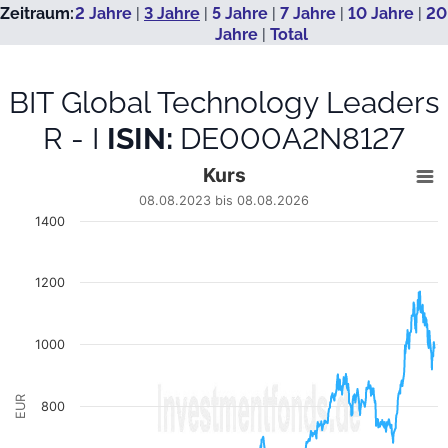
Zeitraum:
2 Jahre
|
3 Jahre
|
5 Jahre
|
7 Jahre
|
10 Jahre
|
20
Jahre
|
Total
BIT Global Technology Leaders
R - I
ISIN:
DE000A2N8127
Kurs
Kurs
Line chart with 743 data points.
08.08.2023 bis 08.08.2026
08.08.2023 bis 08.08.2026
1400
View as data table, Kurs
The chart has 1 X axis displaying Datum. Data ranges from
The chart has 1 Y axis displaying EUR. Data ranges from 277.75
1200
1000
EUR
800