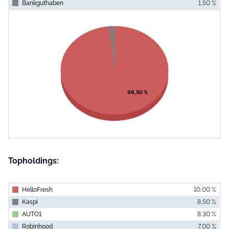
Bankguthaben
1,50 %
End of interac
Chart
Pie chart with 2 slices.
View as data table, Chart
98,50 %
Topholdings:
HelloFresh
10,00 %
Kaspi
8,50 %
AUTO1
8,30 %
Robinhood
7,00 %