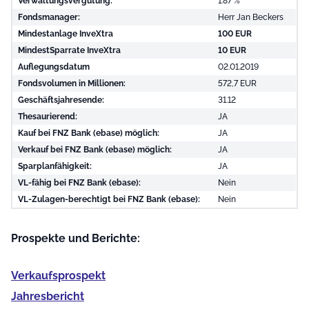
Verwaltungsvergütung:
1.87 %
Fondsmanager:
Herr Jan Beckers
Mindestanlage InveXtra
100 EUR
MindestSparrate InveXtra
10 EUR
Auflegungsdatum
02.01.2019
Fondsvolumen in Millionen:
572,7 EUR
Geschäftsjahresende:
31.12
Thesaurierend:
JA
Kauf bei FNZ Bank (ebase) möglich:
JA
Verkauf bei FNZ Bank (ebase) möglich:
JA
Sparplanfähigkeit:
JA
VL-fähig bei FNZ Bank (ebase):
Nein
VL-Zulagen-berechtigt bei FNZ Bank (ebase):
Nein
Prospekte und Berichte:
Verkaufs­prospekt
Jahres­bericht