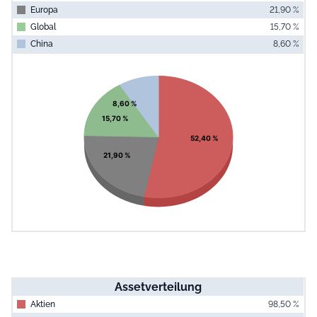
Europa
21,90 %
Global
15,70 %
China
8,60 %
End of interac
Chart
Pie chart with 4 slices.
View as data table, Chart
8,60 %
15,70 %
52,40 %
21,90 %
Assetverteilung
Aktien
98,50 %