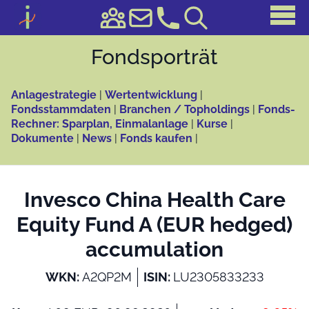
Fonds­porträt
Anlagestrategie
|
Wertentwicklung
|
Fondsstammdaten
|
Branchen / Topholdings
|
Fonds-
Rechner: Sparplan, Einmalanlage
|
Kurse
|
Dokumente
|
News
|
Fonds kaufen
|
Invesco China Health Care
Equity Fund A (EUR hedged)
accumulation
WKN:
A2QP2M
ISIN:
LU2305833233