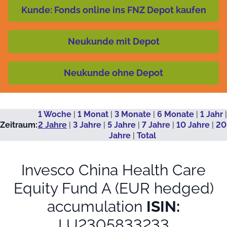
Kunde: Fonds online ins FNZ Depot kaufen
Neukunde mit Depot
Neukunde ohne Depot
1 Woche
|
1 Monat
|
3 Monate
|
6 Monate
|
1 Jahr
|
Zeitraum:
2 Jahre
|
3 Jahre
|
5 Jahre
|
7 Jahre
|
10 Jahre
|
20
Jahre
|
Total
Invesco China Health Care
Equity Fund A (EUR hedged)
accumulation
ISIN:
LU2305833233