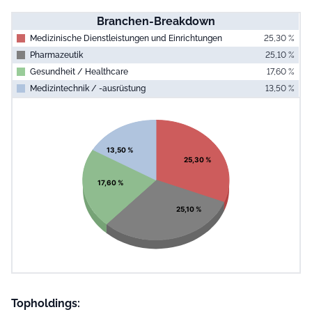
Branchen-Breakdown
Medizinische Dienstleistungen und Einrichtungen
25,30 %
Pharmazeutik
25,10 %
Gesundheit / Healthcare
17,60 %
Medizintechnik / -ausrüstung
13,50 %
End of interac
Chart
Pie chart with 4 slices.
View as data table, Chart
13,50 %
25,30 %
17,60 %
25,10 %
Topholdings: