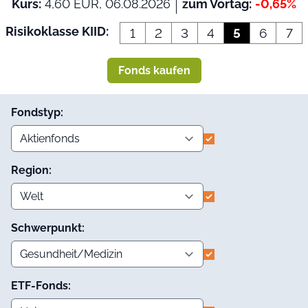
Kurs:
4,60 EUR, 06.08.2026
zum Vortag:
-0,65%
Risikoklasse KIID:
1
2
3
4
5
6
7
Fonds kaufen
Fondstyp:
Region:
Schwerpunkt:
ETF-Fonds: