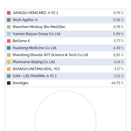
JIANGSU HENG.MED. A YC 1
9,79 %
WuXi AppTec A
9,38 %
Shenzhen Mindray Bio-Med.Elec.
6,78 %
Yunnan Baiyao Group Co. Ltd.
5,89 %
BeiGene A
5,77 %
Huadong Medicine Co. Ltd.
4,39 %
Shandong Shanda WIT Science & Tech Co Ltd
3,55 %
Pharmaron Beijing Co. Ltd.
3,41 %
SHANGH.UNIT.IMA.HEAL. YC1
3,17 %
GAN + LEE PHARMA. A YC 1
3,12 %
Sonstiges
44,75 %
End of interac
Chart
Pie chart with 0 slices.
View as data table, Chart