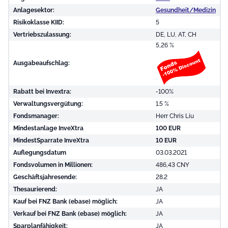
Anlagesektor:
Gesundheit/Medizin
Risikoklasse KIID:
5
Vertriebszulassung:
DE, LU, AT, CH
5,26 %
Ausgabeaufschlag:
Rabatt bei Invextra:
-100%
Verwaltungsvergütung:
1.5 %
Fondsmanager:
Herr Chris Liu
Mindestanlage InveXtra
100 EUR
MindestSparrate InveXtra
10 EUR
Auflegungsdatum
03.03.2021
Fondsvolumen in Millionen:
486,43 CNY
Geschäftsjahresende:
28.2
Thesaurierend:
JA
Kauf bei FNZ Bank (ebase) möglich:
JA
Verkauf bei FNZ Bank (ebase) möglich:
JA
Sparplanfähigkeit:
JA