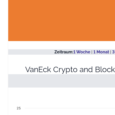
Zeitraum:
1 Woche
|
1 Monat
|
3
VanEck Crypto and Block
Kurs in EUR
Line chart with 1281 data points.
08.08.2006 bis 08.08.2026
25
View as data table, Kurs in EUR