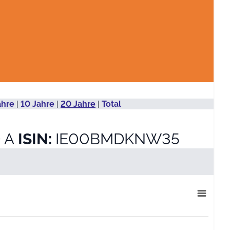
ahre
|
10 Jahre
|
20 Jahre
|
Total
D A
ISIN:
IE00BMDKNW35