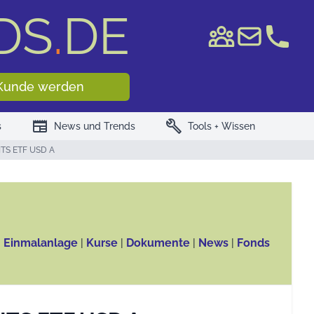
DS
.
DE
e WKN/ISIN
Kunde werden
newspaper
build
s
News und Trends
Tools + Wissen
CITS ETF USD A
, Einmalanlage
|
Kurse
|
Dokumente
|
News
|
Fonds