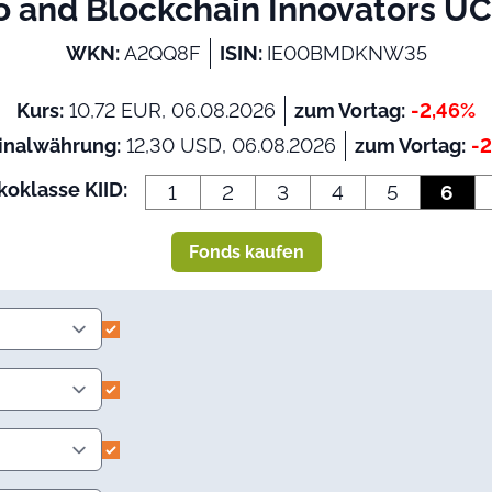
 and Blockchain Innovators U
WKN:
A2QQ8F
ISIN:
IE00BMDKNW35
Kurs:
10,72 EUR, 06.08.2026
zum Vortag:
-2,46%
inalwährung:
12,30 USD, 06.08.2026
zum Vortag:
-
koklasse KIID:
1
2
3
4
5
6
Fonds kaufen