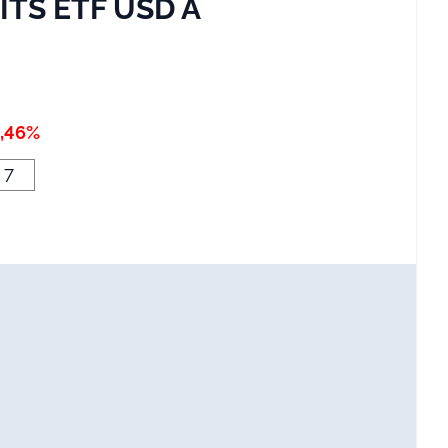
CITS ETF USD A
2,46%
7