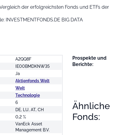
Vergleich der erfolgreichsten Fonds und ETFs der
uelle: INVESTMENTFONDS.DE BIG DATA
Prospekte und
A2QQ8F
Berichte:
IE00BMDKNW35
Ja
Aktienfonds Welt
Welt
Technologie
6
Ähnliche
DE, LU, AT, CH
Fonds:
0,2 %
VanEck Asset
Management B.V.