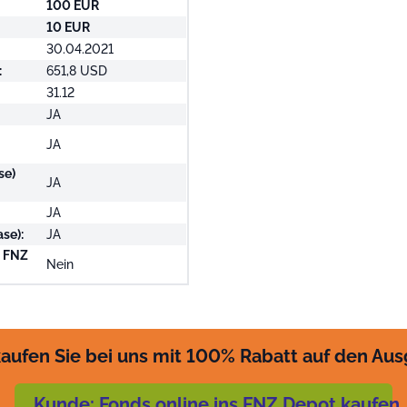
100 EUR
10 EUR
30.04.2021
:
651,8 USD
31.12
JA
JA
se)
JA
JA
se):
JA
i FNZ
Nein
aufen Sie bei uns mit 100% Rabatt auf den Au
Kunde: Fonds online ins FNZ Depot kaufen