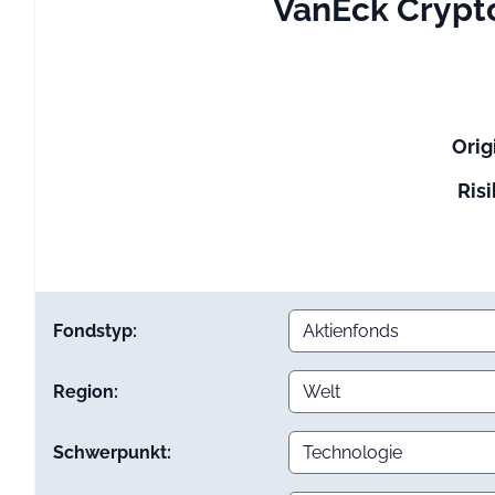
VanEck Crypto
Orig
Risi
Fondstyp:
Region:
Schwerpunkt: