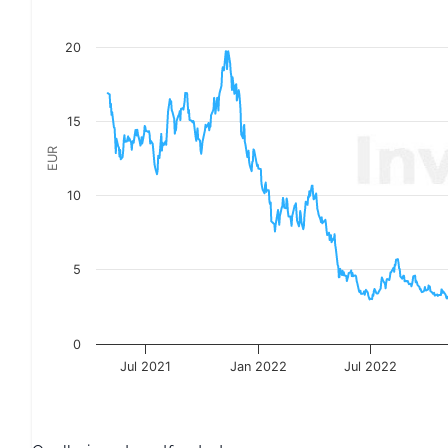
The chart has 1 X axis displaying Datum. Data ranges 
The chart has 1 Y axis displaying EUR. Data ranges from 
20
15
EUR
10
5
0
Jul 2021
Jan 2022
Jul 2022
End of interactive chart.