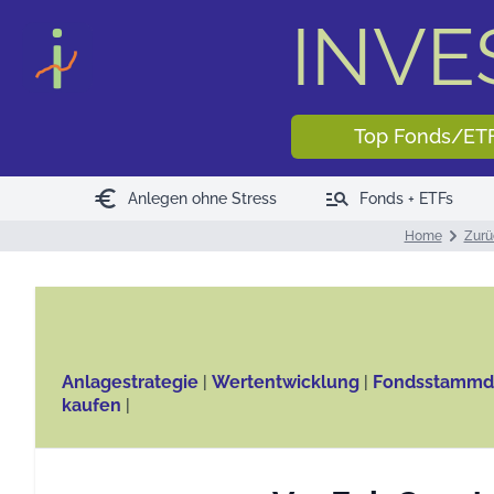
INV
Top Fonds/ET
euro
manage_search
Anlegen ohne Stress
Fonds + ETFs
Home
Zurü
Anlagestrategie
|
Wertentwicklung
|
Fondsstammd
kaufen
|