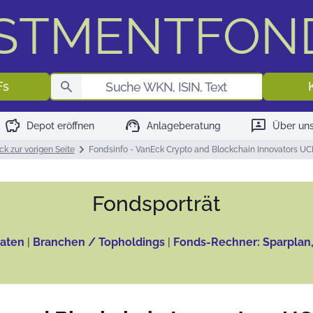
ESTMENTFON
Fondssuch
Fs
savings
support_agent
3p
Depot eröffnen
Anlageberatung
Über un
ck zur vorigen Seite
Fondsinfo - VanEck Crypto and Blockchain Innovators U
Fonds­porträt
aten
|
Branchen / Topholdings
|
Fonds-Rechner: Sparplan