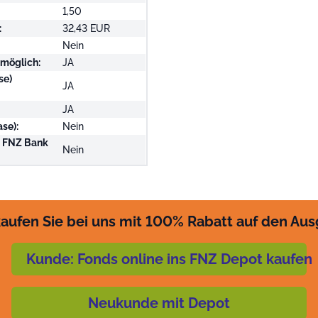
1,50
:
32,43 EUR
Nein
 möglich:
JA
se)
JA
JA
se):
Nein
i FNZ Bank
Nein
aufen Sie bei uns mit 100% Rabatt auf den Au
Kunde: Fonds online ins FNZ Depot kaufen
Neukunde mit Depot