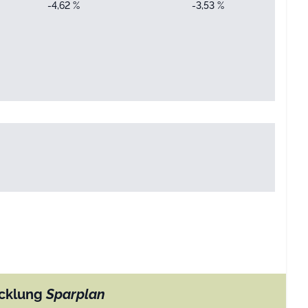
-4,62 %
-3,53 %
cklung
Sparplan