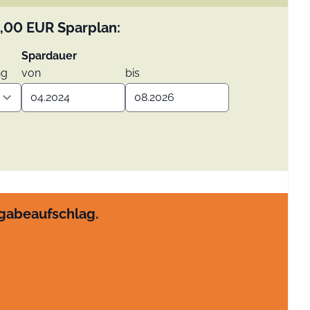
,00
EUR
Sparplan:
Spardauer
ng
von
bis
sgabeaufschlag.