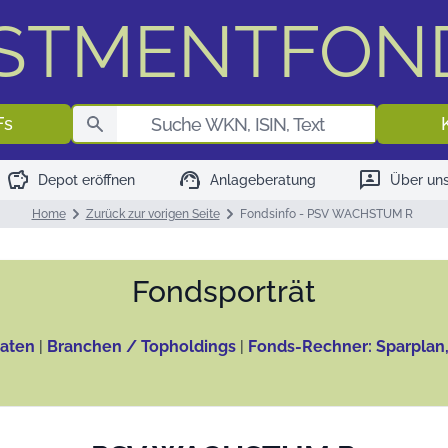
ESTMENTFON
Fondssuch
Fs
savings
support_agent
3p
Depot eröffnen
Anlageberatung
Über un
Home
Zurück zur vorigen Seite
Fondsinfo - PSV WACHSTUM R
Fonds­porträt
aten
|
Branchen / Topholdings
|
Fonds-Rechner: Sparplan