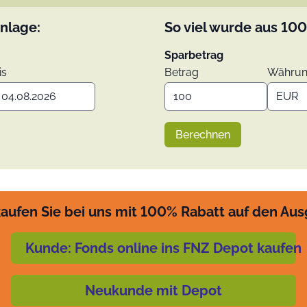
nlage:
So viel wurde aus
100
Sparbetrag
is
Betrag
Währu
Berechnen
aufen Sie bei uns mit 100% Rabatt auf den Au
Kunde: Fonds online ins FNZ Depot kaufen
Neukunde mit Depot