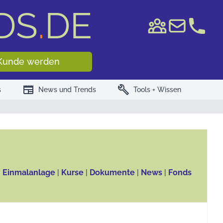
DS
.
DE
e WKN/ISIN
Kunde werden
newspaper
build
s
News und Trends
Tools + Wissen
, Einmalanlage
|
Kurse
|
Dokumente
|
News
|
Fonds