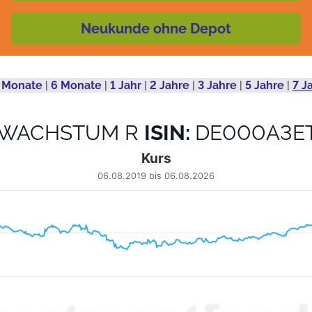
Neukunde ohne Depot
 Monate
|
6 Monate
|
1 Jahr
|
2 Jahre
|
3 Jahre
|
5 Jahre
|
7 J
 WACHSTUM R
ISIN:
DE000A3E
Kurs
06.08.2019 bis 06.08.2026
from 2024-04-15 00:00:00 to 2026-08-04 00:00:00.
 to 53.79.