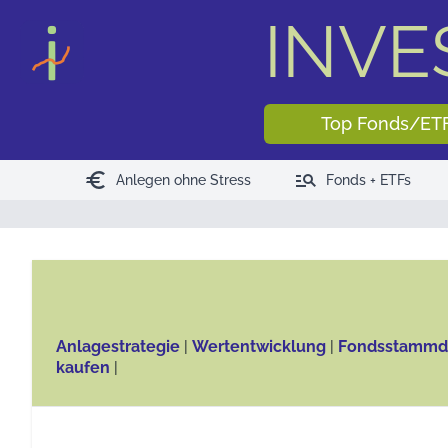
INV
Top Fonds/ET
euro
manage_search
Anlegen ohne Stress
Fonds + ETFs
Anlagestrategie
|
Wertentwicklung
|
Fondsstammd
kaufen
|