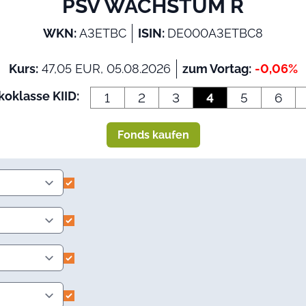
PSV WACHSTUM R
WKN:
A3ETBC
ISIN:
DE000A3ETBC8
Kurs:
47,05 EUR, 05.08.2026
zum Vortag:
-0,06%
koklasse KIID:
1
2
3
4
5
6
Fonds kaufen