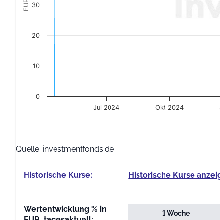
EUR
30
20
10
0
Jul 2024
Okt 2024
End of interactive chart.
Quelle: investmentfonds.de
Historische Kurse:
Historische Kurse anzei
Wertentwicklung % in
1 Woche
EUR, tagesaktuell: