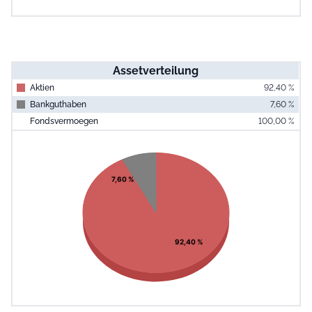
Assetverteilung
Aktien
92,40 %
Bankguthaben
7,60 %
Fondsvermoegen
100,00 %
End of interac
Chart
Pie chart with 2 slices.
View as data table, Chart
7,60 %
92,40 %