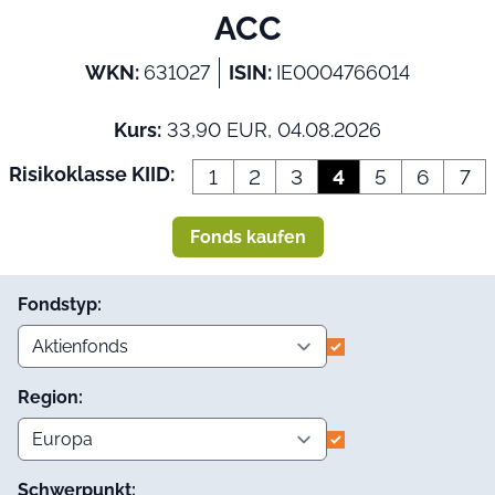
ACC
WKN:
631027
ISIN:
IE0004766014
Kurs:
33,90 EUR, 04.08.2026
Risikoklasse KIID:
1
2
3
4
5
6
7
Fonds kaufen
Fondstyp:
Region:
Schwerpunkt: