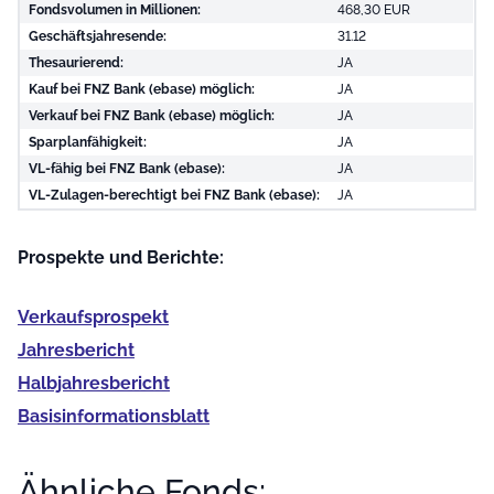
Fondsvolumen in Millionen:
468,30 EUR
Geschäftsjahresende:
31.12
Thesaurierend:
JA
Kauf bei FNZ Bank (ebase) möglich:
JA
Verkauf bei FNZ Bank (ebase) möglich:
JA
Sparplanfähigkeit:
JA
VL-fähig bei FNZ Bank (ebase):
JA
VL-Zulagen-berechtigt bei FNZ Bank (ebase):
JA
Prospekte und Berichte:
Verkaufs­prospekt
Jahres­bericht
Halb­jahres­bericht
Basis­informationsblatt
Ähnliche Fonds: