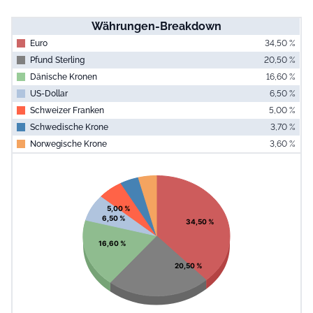
Währungen-Breakdown
Euro
34,50 %
Pfund Sterling
20,50 %
Dänische Kronen
16,60 %
US-Dollar
6,50 %
Schweizer Franken
5,00 %
Schwedische Krone
3,70 %
Norwegische Krone
3,60 %
End of interac
Chart
Pie chart with 7 slices.
View as data table, Chart
5,00 %
6,50 %
34,50 %
16,60 %
20,50 %