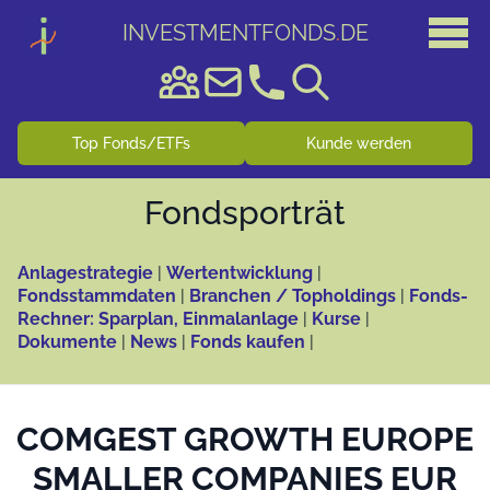
INVESTMENTFONDS
.
DE
Top Fonds/ETFs
Kunde werden
Fonds­porträt
Anlagestrategie
|
Wertentwicklung
|
Fondsstammdaten
|
Branchen / Topholdings
|
Fonds-
Rechner: Sparplan, Einmalanlage
|
Kurse
|
Dokumente
|
News
|
Fonds kaufen
|
COMGEST GROWTH EUROPE
SMALLER COMPANIES EUR