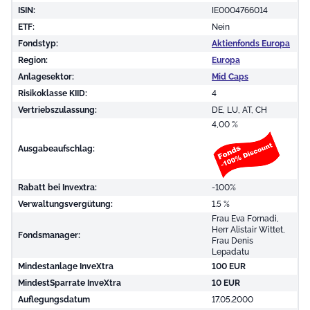
ISIN:
IE0004766014
ETF:
Nein
Fondstyp:
Aktienfonds Europa
Region:
Europa
Anlagesektor:
Mid Caps
Risikoklasse KIID:
4
Vertriebszulassung:
DE, LU, AT, CH
4,00 %
Ausgabeaufschlag:
Rabatt bei Invextra:
-100%
Verwaltungsvergütung:
1.5 %
Frau Eva Fornadi,
Herr Alistair Wittet,
Fondsmanager:
Frau Denis
Lepadatu
Mindestanlage InveXtra
100 EUR
MindestSparrate InveXtra
10 EUR
Auflegungsdatum
17.05.2000