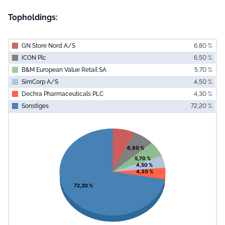
Topholdings:
GN Store Nord A/S
6,80 %
ICON Plc
6,50 %
B&M European Value Retail SA
5,70 %
SimCorp A/S
4,50 %
Dechra Pharmaceuticals PLC
4,30 %
Sonstiges
72,20 %
End of interac
Chart
Pie chart with 6 slices.
View as data table, Chart
6,80 %
5,70 %
4,50 %
4,30 %
72,20 %