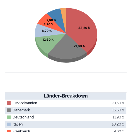
End of interac
Chart
Pie chart with 7 slices.
View as data table, Chart
7,60 %
8,20 %
38,50 %
8,70 %
12,60 %
21,60 %
Länder-Breakdown
Großbritannien
20,50 %
Dänemark
16,60 %
Deutschland
11,90 %
Italien
10,20 %
Frankreich
9,60 %