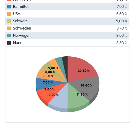
Barmittel
7,60 %
USA
6,50 %
Schweiz
5,00 %
Schweden
3,70 %
Norwegen
3,60 %
Irland
2,80 %
End of interac
Chart
Pie chart with 11 slices.
View as data table, Chart
3,60 %
20,50 %
5,00 %
6,50 %
7,60 %
16,60 %
9,60 %
11,90 %
10,20 %