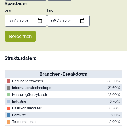
Spardauer
von
bis
Berechnen
Strukturdaten:
Branchen-Breakdown
Gesundheitswesen
38,50 %
Informationstechnologie
21,60 %
Konsumgüter zyklisch
12,60 %
Industrie
8,70 %
Basiskonsumgüter
8,20 %
Barmittel
7,60 %
Telekomdienste
2,90 %