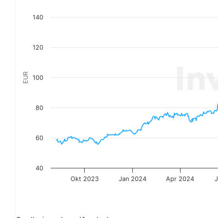
The chart has 1 X axis displaying Datum. Data ranges
The chart has 1 Y axis displaying EUR. Data ranges from 
140
120
EUR
100
80
60
40
Okt 2023
Jan 2024
Apr 2024
End of interactive chart.