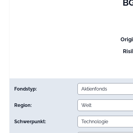
BG
Orig
Risi
Fondstyp:
Region:
Schwerpunkt: