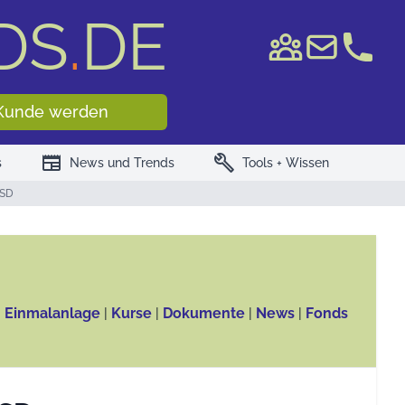
DS
.
DE
e WKN/ISIN
Kunde werden
newspaper
build
s
News und Trends
Tools + Wissen
USD
, Einmalanlage
|
Kurse
|
Dokumente
|
News
|
Fonds