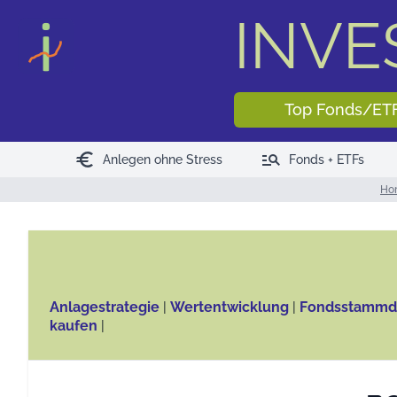
INV
Top Fonds/ET
euro
manage_search
Anlegen ohne Stress
Fonds + ETFs
Ho
Anlagestrategie
|
Wertentwicklung
|
Fondsstammd
kaufen
|