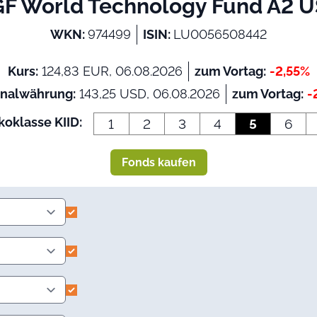
F World Technology Fund A2 
WKN:
974499
ISIN:
LU0056508442
Kurs:
124,83 EUR, 06.08.2026
zum Vortag:
-2,55%
inalwährung:
143,25 USD, 06.08.2026
zum Vortag:
-
koklasse KIID:
1
2
3
4
5
6
Fonds kaufen