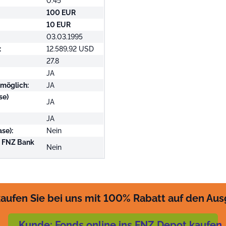
0.45
100 EUR
10 EUR
03.03.1995
:
12.589,92 USD
27.8
JA
 möglich:
JA
se)
JA
JA
se):
Nein
i FNZ Bank
Nein
aufen Sie bei uns mit 100% Rabatt auf den Au
Kunde: Fonds online ins FNZ Depot kaufen