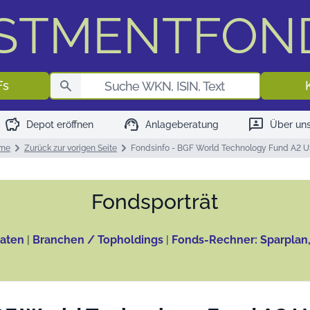
ESTMENTFON
Fondssuch
Fs
savings
support_agent
3p
Depot eröffnen
Anlageberatung
Über un
me
Zurück zur vorigen Seite
Fondsinfo - BGF World Technology Fund A2 
Fonds­porträt
aten
|
Branchen / Topholdings
|
Fonds-Rechner: Sparplan