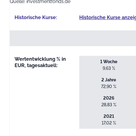
Quelle: investmentfonds.de
Historische Kurse:
Historische Kurse anzei
Wertentwicklung % in
1 Woche
EUR, tagesaktuell:
9,63 %
2 Jahre
72,90 %
2026
28,83 %
2021
17,02 %