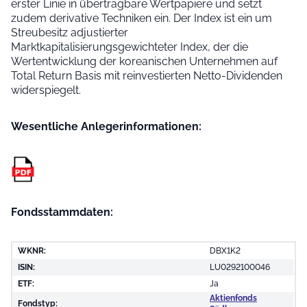
erster Linie in übertragbare Wertpapiere und setzt
zudem derivative Techniken ein. Der Index ist ein um
Streubesitz adjustierter
Marktkapitalisierungsgewichteter Index, der die
Wertentwicklung der koreanischen Unternehmen auf
Total Return Basis mit reinvestierten Netto-Dividenden
widerspiegelt.
Wesentliche Anleger­informationen:
Fondsstammdaten:
WKNR:
DBX1K2
ISIN:
LU0292100046
ETF:
Ja
Aktienfonds
Fondstyp: