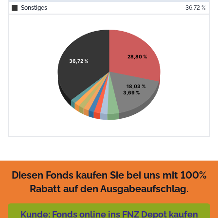
Sonstiges
36,72 %
End of interac
Chart
Pie chart with 11 slices.
View as data table, Chart
28,80 %
36,72 %
18,03 %
3,69 %
Diesen Fonds kaufen Sie bei uns mit 100%
Rabatt auf den Ausgabeaufschlag.
Kunde: Fonds online ins FNZ Depot kaufen