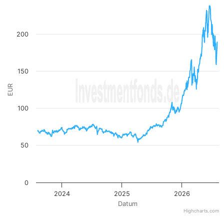
View as data table, Kurs in EUR
The chart has 1 X axis displaying Datum. Data ranges from
The chart has 1 Y axis displaying EUR. Data ranges from 54.1
200
150
EUR
100
50
0
2024
2025
2026
Datum
Highcharts.com
End of interactive chart.