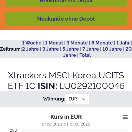
Neukunde mit Depot
Neukunde ohne Depot
1 Woche
|
1 Monat
|
3 Monate
|
6 Monate
|
1 Jahr
|
Zeitraum:
2 Jahre
|
3 Jahre
|
5 Jahre
|
7 Jahre
|
10 Jahre
|
20
Jahre
|
Total
Xtrackers MSCI Korea UCITS
ETF 1C
ISIN:
LU0292100046
Währung:
Kurs in EUR
Kurs in EUR
Line chart with 713 data points.
07.08.2023 bis 07.08.2026
07.08.2023 bis 07.08.2026
250