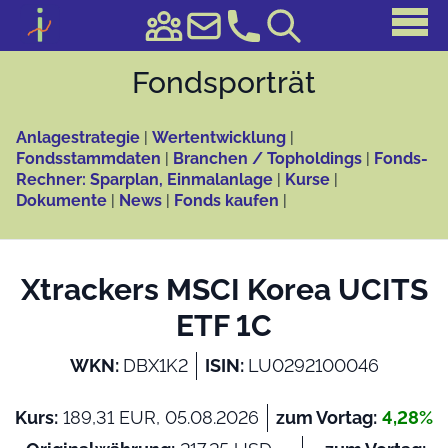
Fonds­porträt
Anlagestrategie
|
Wertentwicklung
|
Fondsstammdaten
|
Branchen / Topholdings
|
Fonds-
Rechner: Sparplan, Einmalanlage
|
Kurse
|
Dokumente
|
News
|
Fonds kaufen
|
Xtrackers MSCI Korea UCITS
ETF 1C
WKN:
DBX1K2
ISIN:
LU0292100046
Kurs:
189,31 EUR, 05.08.2026
zum Vortag:
4,28%