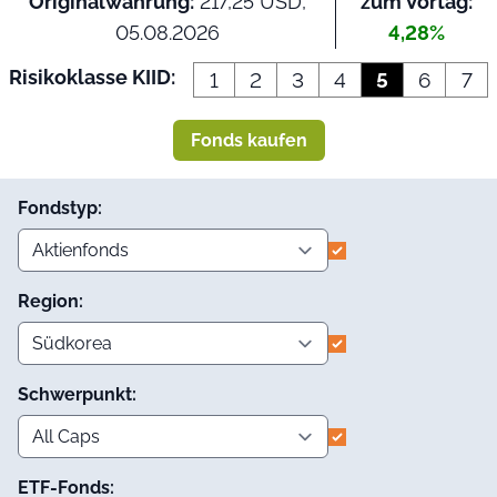
Originalwährung:
217,25 USD,
zum Vortag:
05.08.2026
4,28%
Risikoklasse KIID:
1
2
3
4
5
6
7
Fonds kaufen
Fondstyp:
Region:
Schwerpunkt:
ETF-Fonds: