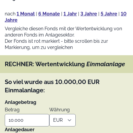
nach
1 Monat
|
6 Monate
|
1 Jahr
|
3 Jahre
|
5 Jahre
|
10
Jahre
Vergleiche diesen Fonds mit der Wertentwicklung von
anderen Fonds im Anlagesektor.
Der Fonds ist rot markiert - bitte scrollen bis zur
Markierung, um zu vergleichen
RECHNER: Wertentwicklung
Einmalanlage
So viel wurde aus
10.000,00
EUR
Einmalanlage:
Anlagebetrag
Betrag
Währung
Anlagedauer