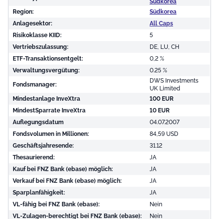
Südkorea
Region:
Südkorea
Anlagesektor:
All Caps
Risikoklasse KIID:
5
Vertriebszulassung:
DE, LU, CH
ETF-Transaktionsentgelt:
0,2 %
Verwaltungsvergütung:
0.25 %
DWS Investments
Fondsmanager:
UK Limited
Mindestanlage InveXtra
100 EUR
MindestSparrate InveXtra
10 EUR
Auflegungsdatum
04.07.2007
Fondsvolumen in Millionen:
84,59 USD
Geschäftsjahresende:
31.12
Thesaurierend:
JA
Kauf bei FNZ Bank (ebase) möglich:
JA
Verkauf bei FNZ Bank (ebase) möglich:
JA
Sparplanfähigkeit:
JA
VL-fähig bei FNZ Bank (ebase):
Nein
VL-Zulagen-berechtigt bei FNZ Bank (ebase):
Nein