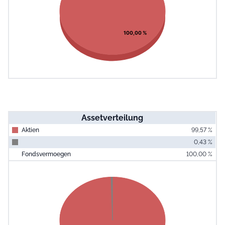
100,00 %
Assetverteilung
Aktien
99,57 %
0,43 %
Fondsvermoegen
100,00 %
End of interac
Chart
Pie chart with 2 slices.
View as data table, Chart