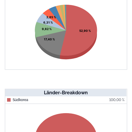
Pie chart with 10 slices.
View as data table, Chart
3,85 %
6,31 %
9,62 %
52,90 %
17,40 %
Länder-Breakdown
Südkorea
100,00 %
End of interac
Chart
Pie chart with 1 slice.
View as data table, Chart