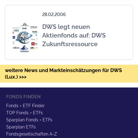
28.02.2006
DWS legt neuen
Aktienfonds auf: DWS
Zukunftsressource
weitere News und Markteinschätzungen für DWS
(Lux.) >>>
FONDS FINDEN
Fonds + ETF Finder
TOP Fonds + ETFs
Sparplan Fonds + ETFs
Sparplan ETFs
Fondsgesellschaften A-Z