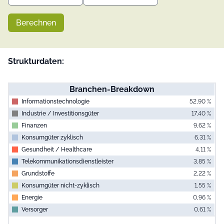
Berechnen
Strukturdaten:
Branchen-Breakdown
Informationstechnologie
52,90 %
Industrie / Investitionsgüter
17,40 %
Finanzen
9,62 %
Konsumgüter zyklisch
6,31 %
Gesundheit / Healthcare
4,11 %
Telekommunikationsdienstleister
3,85 %
Grundstoffe
2,22 %
Konsumgüter nicht-zyklisch
1,55 %
Energie
0,96 %
Versorger
0,61 %
End of interac
Chart