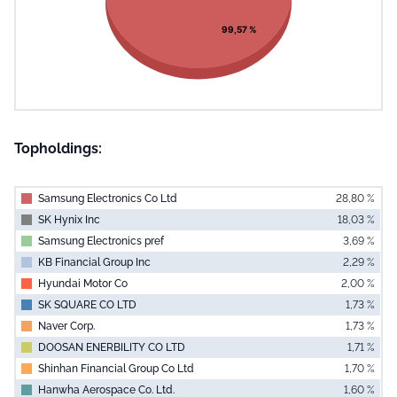
99,57 %
Topholdings:
Samsung Electronics Co Ltd
28,80 %
SK Hynix Inc
18,03 %
Samsung Electronics pref
3,69 %
KB Financial Group Inc
2,29 %
Hyundai Motor Co
2,00 %
SK SQUARE CO LTD
1,73 %
Naver Corp.
1,73 %
DOOSAN ENERBILITY CO LTD
1,71 %
Shinhan Financial Group Co Ltd
1,70 %
Hanwha Aerospace Co. Ltd.
1,60 %