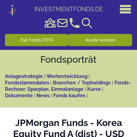
INVESTMENTFONDS
.
DE
Top Fonds/ETFs
Kunde werden
Fonds­porträt
Anlagestrategie
|
Wertentwicklung
|
Fondsstammdaten
|
Branchen / Topholdings
|
Fonds-
Rechner: Sparplan, Einmalanlage
|
Kurse
|
Dokumente
|
News
|
Fonds kaufen
|
JPMorgan Funds - Korea
Equity Fund A (dist) - USD