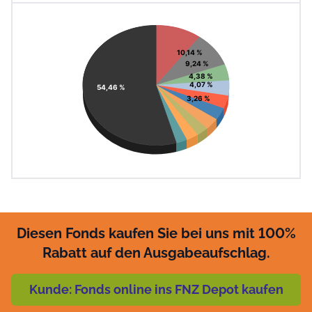
End of interac
Chart
Pie chart with 11 slices.
View as data table, Chart
10,14 %
9,24 %
4,38 %
4,07 %
54,46 %
3,26 %
Diesen Fonds kaufen Sie bei uns mit 100%
Rabatt auf den Ausgabeaufschlag.
Kunde: Fonds online ins FNZ Depot kaufen