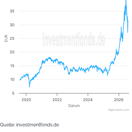
The chart has 1 Y axis displaying EUR. Data ranges from 7.20
35
30
EUR
25
20
15
10
5
2020
2022
2024
2026
Datum
Highcharts.com
End of interactive chart.
Quelle: investmentfonds.de