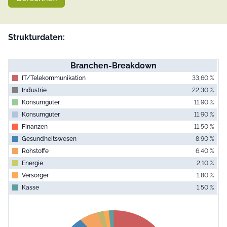
Strukturdaten:
Branchen-Breakdown
IT/ Telekommunikation
33,60 %
Industrie
22,30 %
Konsumgüter
11,90 %
Konsumgüter
11,90 %
Finanzen
11,50 %
Gesundheitswesen
8,90 %
Rohstoffe
6,40 %
Energie
2,10 %
Versorger
1,80 %
Kasse
1,50 %
End of interac
Chart
Pie chart with 10 slices.
View as data table, Chart