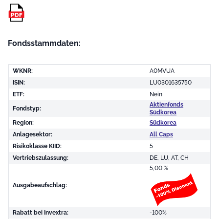
Fondsstammdaten:
WKNR:
A0MVUA
ISIN:
LU0301635750
ETF:
Nein
Aktienfonds
Fondstyp:
Südkorea
Region:
Südkorea
Anlagesektor:
All Caps
Risikoklasse KIID:
5
Vertriebszulassung:
DE, LU, AT, CH
5,00 %
Ausgabeaufschlag:
Rabatt bei Invextra:
-100%