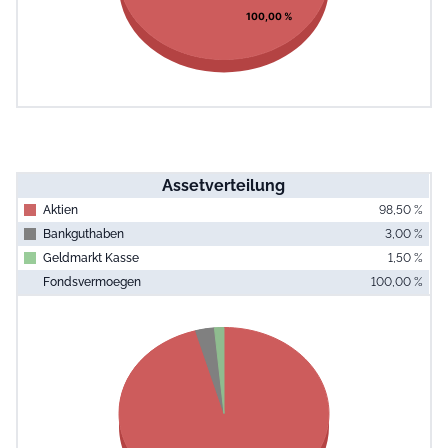
100,00 %
Assetverteilung
Aktien
98,50 %
Bankguthaben
3,00 %
Geldmarkt Kasse
1,50 %
Fondsvermoegen
100,00 %
End of interac
Chart
Pie chart with 3 slices.
View as data table, Chart