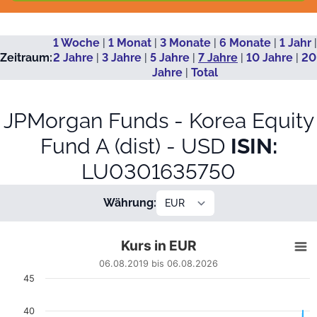
1 Woche
|
1 Monat
|
3 Monate
|
6 Monate
|
1 Jahr
|
Zeitraum:
2 Jahre
|
3 Jahre
|
5 Jahre
|
7 Jahre
|
10 Jahre
|
20
Jahre
|
Total
JPMorgan Funds - Korea Equity
Fund A (dist) - USD
ISIN:
LU0301635750
Währung:
Kurs in EUR
Kurs in EUR
Line chart with 1674 data points.
06.08.2019 bis 06.08.2026
06.08.2019 bis 06.08.2026
45
View as data table, Kurs in EUR
The chart has 1 X axis displaying Datum. Data ranges from
40