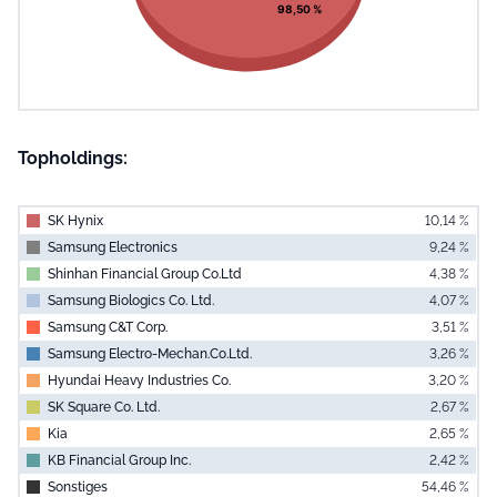
98,50 %
Topholdings:
SK Hynix
10,14 %
Samsung Electronics
9,24 %
Shinhan Financial Group Co.Ltd
4,38 %
Samsung Biologics Co. Ltd.
4,07 %
Samsung C&T Corp.
3,51 %
Samsung Electro-Mechan.Co.Ltd.
3,26 %
Hyundai Heavy Industries Co.
3,20 %
SK Square Co. Ltd.
2,67 %
Kia
2,65 %
KB Financial Group Inc.
2,42 %
Sonstiges
54,46 %