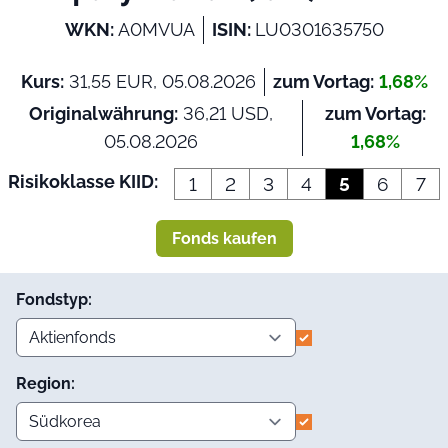
WKN:
A0MVUA
ISIN:
LU0301635750
Kurs:
31,55 EUR, 05.08.2026
zum Vortag:
1,68%
Originalwährung:
36,21 USD,
zum Vortag:
05.08.2026
1,68%
Risikoklasse KIID:
1
2
3
4
5
6
7
Fonds kaufen
Fondstyp:
Region: