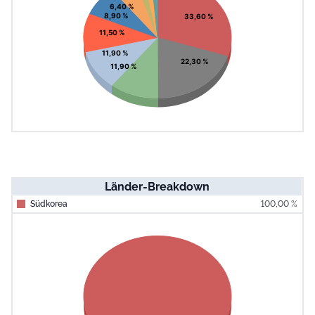
6,40 %
8,90 %
33,60 %
11,50 %
11,90 %
22,30 %
11,90 %
Länder-Breakdown
Südkorea
100,00 %
End of interac
Chart
Pie chart with 1 slice.
View as data table, Chart