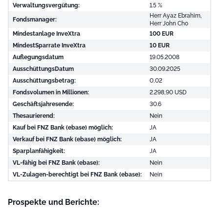
Verwaltungsvergütung:
1.5 %
Herr Ayaz Ebrahim,
Fondsmanager:
Herr John Cho
Mindestanlage InveXtra
100 EUR
MindestSparrate InveXtra
10 EUR
Auflegungsdatum
19.05.2008
AusschüttungsDatum
30.09.2025
Ausschüttungsbetrag:
0,02
Fondsvolumen in Millionen:
2.298,90 USD
Geschäftsjahresende:
30.6
Thesaurierend:
Nein
Kauf bei FNZ Bank (ebase) möglich:
JA
Verkauf bei FNZ Bank (ebase) möglich:
JA
Sparplanfähigkeit:
JA
VL-fähig bei FNZ Bank (ebase):
Nein
VL-Zulagen-berechtigt bei FNZ Bank (ebase):
Nein
Prospekte und Berichte: