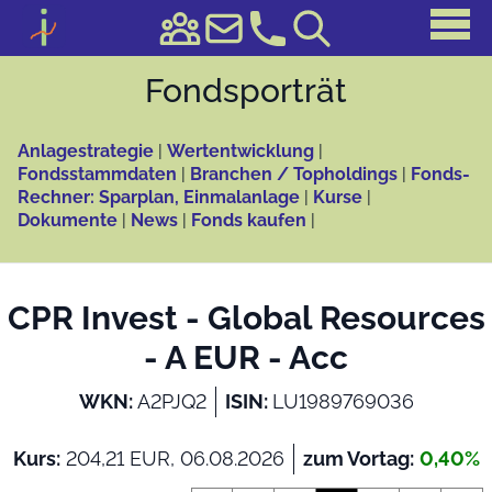
Fonds­porträt
Anlagestrategie
|
Wertentwicklung
|
Fondsstammdaten
|
Branchen / Topholdings
|
Fonds-
Rechner: Sparplan, Einmalanlage
|
Kurse
|
Dokumente
|
News
|
Fonds kaufen
|
CPR Invest - Global Resources
- A EUR - Acc
WKN:
A2PJQ2
ISIN:
LU1989769036
Kurs:
204,21 EUR, 06.08.2026
zum Vortag:
0,40%