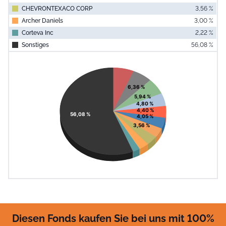
CHEVRONTEXACO CORP
3,56 %
Archer Daniels
3,00 %
Corteva Inc
2,22 %
Sonstiges
56,08 %
End of interac
Chart
Pie chart with 11 slices.
View as data table, Chart
6,36 %
5,94 %
4,80 %
4,40 %
56,08 %
4,05 %
3,56 %
Diesen Fonds kaufen Sie bei uns mit 100%