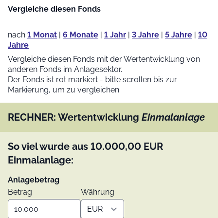
Vergleiche diesen Fonds
nach
1 Monat
|
6 Monate
|
1 Jahr
|
3 Jahre
|
5 Jahre
|
10
Jahre
Vergleiche diesen Fonds mit der Wertentwicklung von
anderen Fonds im Anlagesektor.
Der Fonds ist rot markiert - bitte scrollen bis zur
Markierung, um zu vergleichen
RECHNER: Wertentwicklung
Einmalanlage
So viel wurde aus
10.000,00
EUR
Einmalanlage:
Anlagebetrag
Betrag
Währung