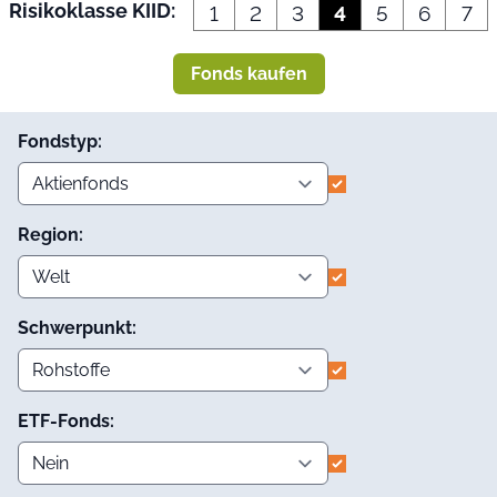
Risikoklasse KIID:
1
2
3
4
5
6
7
Fonds kaufen
Fondstyp:
Region:
Schwerpunkt:
ETF-Fonds: