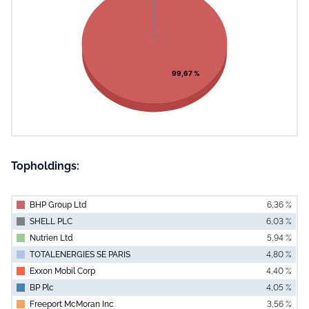
View as data table, Chart
99,67 %
Topholdings:
BHP Group Ltd
6,36 %
SHELL PLC
6,03 %
Nutrien Ltd
5,94 %
TOTALENERGIES SE PARIS
4,80 %
Exxon Mobil Corp
4,40 %
BP Plc
4,05 %
Freeport McMoran Inc
3,56 %