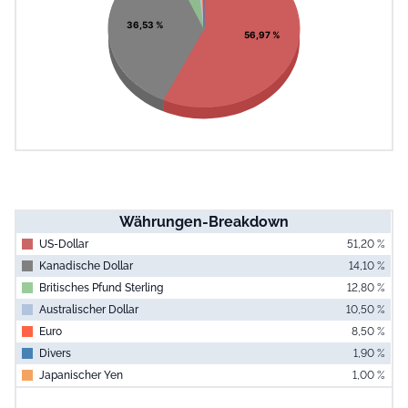
36,53 %
56,97 %
Währungen-Breakdown
US-Dollar
51,20 %
Kanadische Dollar
14,10 %
Britisches Pfund Sterling
12,80 %
Australischer Dollar
10,50 %
Euro
8,50 %
Divers
1,90 %
Japanischer Yen
1,00 %
End of interac
Chart