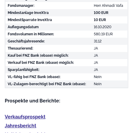
Fondsmanager:
Herr Ahmadi Vafa
Mindestanlage InveXtra
100 EUR
MindestSparrate InveXtra
10 EUR
Auflegungsdatum
16.10.2020
Fondsvolumen in Millionen:
580,19 EUR
Geschäftsjahresende:
31.12
Thesaurierend:
JA
Kauf bei FNZ Bank (ebase) möglich:
JA
Verkauf bei FNZ Bank (ebase) möglich:
JA
Sparplanfähigkeit:
JA
VL-fähig bei FNZ Bank (ebase):
Nein
VL-Zulagen-berechtigt bei FNZ Bank (ebase):
Nein
Prospekte und Berichte:
Verkaufs­prospekt
Jahres­bericht