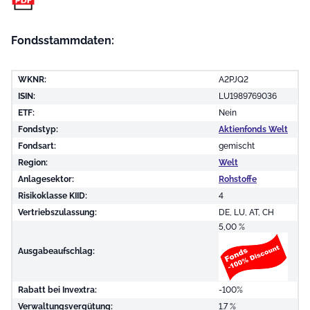
Fondsstammdaten:
WKNR:
A2PJQ2
ISIN:
LU1989769036
ETF:
Nein
Fondstyp:
Aktienfonds Welt
Fondsart:
gemischt
Region:
Welt
Anlagesektor:
Rohstoffe
Risikoklasse KIID:
4
Vertriebszulassung:
DE, LU, AT, CH
5,00 %
Ausgabeaufschlag:
Rabatt bei Invextra:
-100%
Verwaltungsvergütung:
1.7 %