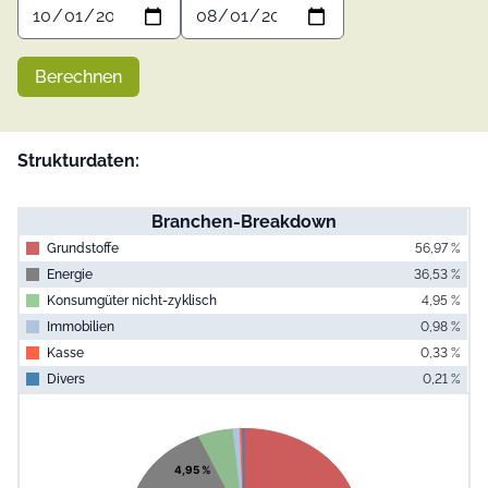
Berechnen
Strukturdaten:
Branchen-Breakdown
Grundstoffe
56,97 %
Energie
36,53 %
Konsumgüter nicht-zyklisch
4,95 %
Immobilien
0,98 %
Kasse
0,33 %
Divers
0,21 %
End of interac
Chart
Pie chart with 6 slices.
View as data table, Chart
4,95 %