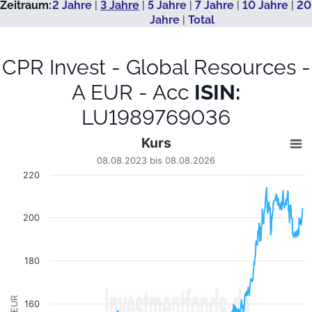
Zeitraum:
2 Jahre
|
3 Jahre
|
5 Jahre
|
7 Jahre
|
10 Jahre
|
20
Jahre
|
Total
CPR Invest - Global Resources -
A EUR - Acc
ISIN:
LU1989769036
Kurs
Kurs
Line chart with 680 data points.
08.08.2023 bis 08.08.2026
08.08.2023 bis 08.08.2026
220
View as data table, Kurs
The chart has 1 X axis displaying Datum. Data ranges fro
The chart has 1 Y axis displaying EUR. Data ranges from 120.8
200
180
EUR
160