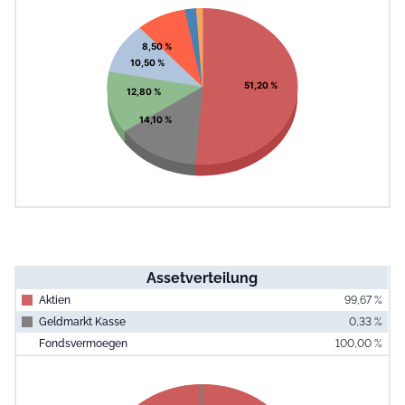
Pie chart with 7 slices.
View as data table, Chart
8,50 %
10,50 %
51,20 %
12,80 %
14,10 %
Assetverteilung
Aktien
99,67 %
Geldmarkt Kasse
0,33 %
Fondsvermoegen
100,00 %
End of interac
Chart
Pie chart with 2 slices.