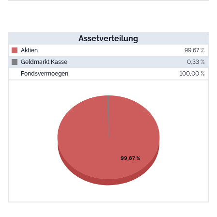
Assetverteilung
Aktien
99,67 %
Geldmarkt Kasse
0,33 %
Fondsvermoegen
100,00 %
End of interac
Chart
Pie chart with 2 slices.
View as data table, Chart
99,67 %