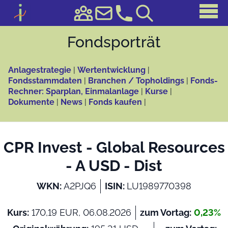
Fonds­porträt
Anlagestrategie
|
Wertentwicklung
|
Fondsstammdaten
|
Branchen / Topholdings
|
Fonds-
Rechner: Sparplan, Einmalanlage
|
Kurse
|
Dokumente
|
News
|
Fonds kaufen
|
CPR Invest - Global Resources
- A USD - Dist
WKN:
A2PJQ6
ISIN:
LU1989770398
Kurs:
170,19 EUR, 06.08.2026
zum Vortag:
0,23%