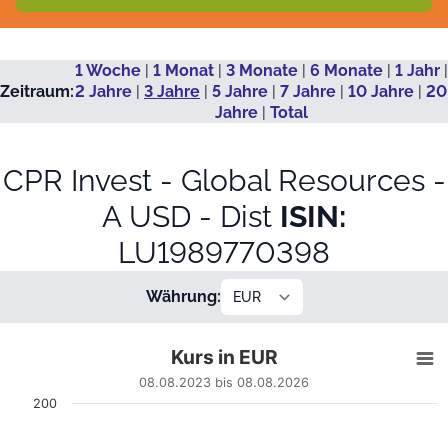
1 Woche
|
1 Monat
|
3 Monate
|
6 Monate
|
1 Jahr
|
Zeitraum:
2 Jahre
|
3 Jahre
|
5 Jahre
|
7 Jahre
|
10 Jahre
|
20
Jahre
|
Total
CPR Invest - Global Resources -
A USD - Dist
ISIN:
LU1989770398
Währung:
Kurs in EUR
Kurs in EUR
Line chart with 697 data points.
08.08.2023 bis 08.08.2026
08.08.2023 bis 08.08.2026
200
View as data table, Kurs in EUR
The chart has 1 X axis displaying Datum. Data ranges fro