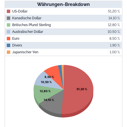
Währungen-Breakdown
US-Dollar
51,20 %
Kanadische Dollar
14,10 %
Britisches Pfund Sterling
12,80 %
Australischer Dollar
10,50 %
Euro
8,50 %
Divers
1,90 %
Japanischer Yen
1,00 %
End of interac
Chart
Pie chart with 7 slices.
View as data table, Chart
8,50 %
10,50 %
51,20 %
12,80 %
14,10 %