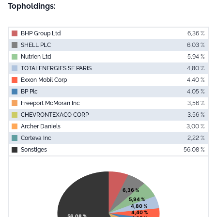
Topholdings:
BHP Group Ltd
6,36 %
SHELL PLC
6,03 %
Nutrien Ltd
5,94 %
TOTALENERGIES SE PARIS
4,80 %
Exxon Mobil Corp
4,40 %
BP Plc
4,05 %
Freeport McMoran Inc
3,56 %
CHEVRONTEXACO CORP
3,56 %
Archer Daniels
3,00 %
Corteva Inc
2,22 %
Sonstiges
56,08 %
End of interac
Chart
Pie chart with 11 slices.
View as data table, Chart
6,36 %
5,94 %
4,80 %
4,40 %
56,08 %