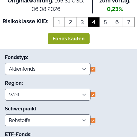
Originalwährung:
195,31 USD,
zum Vortag:
06.08.2026
0,23%
Risikoklasse KIID:
1
2
3
4
5
6
7
Fonds kaufen
Fondstyp:
Region:
Schwerpunkt:
ETF-Fonds: