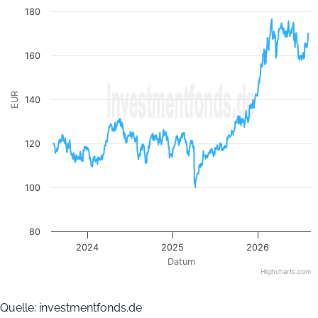
The chart has 1 Y axis displaying EUR. Data ranges from 100
180
160
EUR
140
120
100
80
2024
2025
2026
Datum
Highcharts.com
End of interactive chart.
Quelle: investmentfonds.de