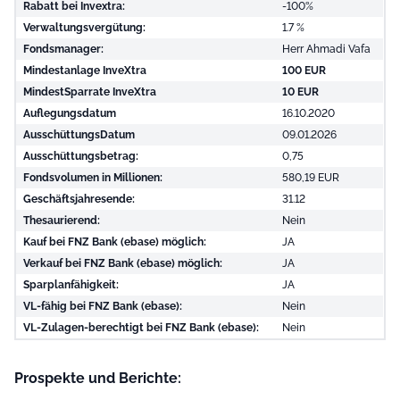
Rabatt bei Invextra:
-100%
Verwaltungsvergütung:
1.7 %
Fondsmanager:
Herr Ahmadi Vafa
Mindestanlage InveXtra
100 EUR
MindestSparrate InveXtra
10 EUR
Auflegungsdatum
16.10.2020
AusschüttungsDatum
09.01.2026
Ausschüttungsbetrag:
0,75
Fondsvolumen in Millionen:
580,19 EUR
Geschäftsjahresende:
31.12
Thesaurierend:
Nein
Kauf bei FNZ Bank (ebase) möglich:
JA
Verkauf bei FNZ Bank (ebase) möglich:
JA
Sparplanfähigkeit:
JA
VL-fähig bei FNZ Bank (ebase):
Nein
VL-Zulagen-berechtigt bei FNZ Bank (ebase):
Nein
Prospekte und Berichte: