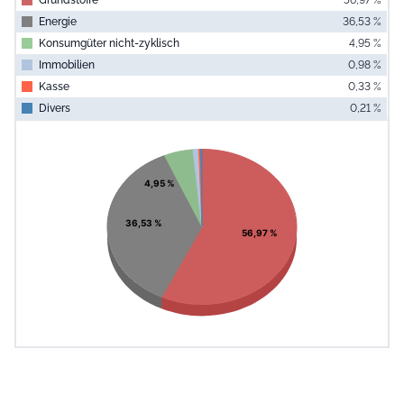
Energie
36,53 %
Konsumgüter nicht-zyklisch
4,95 %
Immobilien
0,98 %
Kasse
0,33 %
Divers
0,21 %
End of interac
Chart
Pie chart with 6 slices.
View as data table, Chart
4,95 %
36,53 %
56,97 %