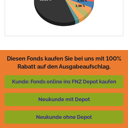
4,05 %
3,56 %
Diesen Fonds kaufen Sie bei uns mit 100%
Rabatt auf den Ausgabeaufschlag.
Kunde: Fonds online ins FNZ Depot kaufen
Neukunde mit Depot
Neukunde ohne Depot