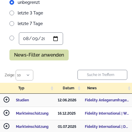
unbegrenzt
letzte 3 Tage
letzte 7 Tage
News-Filter anwenden
Zeige:
Typ
Datum
News
Studien
12.06.2026
Fidelity Anlegerumfrage: Zwischen Wunsch und Wirklichkeit: Renditeerwartungen deutscher Anleger im K
Markteinschätzung
16.12.2025
Fidelity International | Warum 2025 das Jahr der ETFs war
Markteinschätzung
01.07.2025
Fidelity International | Deutschland-Ergebnisse - Fidelity European Investor Sentiment Survey