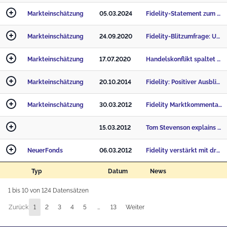
Markteinschätzung
05.03.2024
Fidelity-Statement zum Rentenpaket II
Markteinschätzung
24.09.2020
Fidelity-Blitzumfrage: Unternehmen strukturieren infolge der Corona-Pandemie um
Markteinschätzung
17.07.2020
Handelskonflikt spaltet weltweite Technologiebranche
Markteinschätzung
20.10.2014
Fidelity: Positiver Ausblick trotz jüngster Verkaufswelle
Markteinschätzung
30.03.2012
Fidelity Marktkommentar: BRICS-Gipfel – Südafrika für Anleger am spannendsten
15.03.2012
Tom Stevenson explains why Fidelity could be a good choice for this year's ISA
NeuerFonds
06.03.2012
Fidelity verstärkt mit drei neuen Fonds Fokus auf Wachstumsregionen
Typ
Datum
News
1 bis 10 von 124 Datensätzen
Zurück
1
2
3
4
5
…
13
Weiter