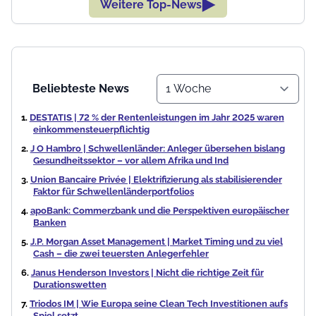
Weitere Top-News
Beliebteste News
DESTATIS | 72 % der Rentenleistungen im Jahr 2025 waren
einkommensteuerpflichtig
J O Hambro | Schwellenländer: Anleger übersehen bislang
Gesundheitssektor – vor allem Afrika und Ind
Union Bancaire Privée | Elektrifizierung als stabilisierender
Faktor für Schwellenländerportfolios
apoBank: Commerzbank und die Perspektiven europäischer
Banken
J.P. Morgan Asset Management | Market Timing und zu viel
Cash – die zwei teuersten Anlegerfehler
Janus Henderson Investors | Nicht die richtige Zeit für
Durationswetten
Triodos IM | Wie Europa seine Clean Tech Investitionen aufs
Spiel setzt