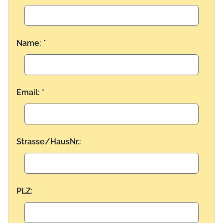
Name: *
Email: *
Strasse/HausNr.:
PLZ: