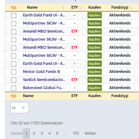
Vgl
Name
ETF
Kaufen
Fondstyp
Vgl
Name
ETF
Kaufen
Fondstyp
Earth Gold Fund UI - Anteilklasse (EUR I)
-
Aktienfonds
Kaufen
Multipartner SICAV - Konwave Gold Equity Fund B USD
-
Aktienfonds
Kaufen
Amundi MSCI Semiconductors UCITS ETF Acc
ETF
Aktienfonds
Kaufen
Multipartner SICAV - Konwave Gold Equity Fund B CHF
-
Aktienfonds
Kaufen
Amundi MSCI Semiconductors UCITS ETF Dist
ETF
Aktienfonds
Kaufen
Multipartner SICAV - Konwave Gold Equity Fund B EUR
-
Aktienfonds
Kaufen
Earth Gold Fund UI - Anteilklasse (EUR R)
-
Aktienfonds
Kaufen
Nestor Gold Fonds B
-
Aktienfonds
Kaufen
VanEck Semiconductor UCITS ETF USD A
ETF
Aktienfonds
Kaufen
Bakersteel Global Funds SICAV - Precious Metals Fund D EUR
-
Aktienfonds
Kaufen
Vgl
Name
ETF
Kaufen
Fondstyp
Vgl
Name
ETF
Kaufen
Fondstyp
1 bis 10 von 7,720 Datensätzen
Zurück
1
2
3
4
5
…
772
Weiter