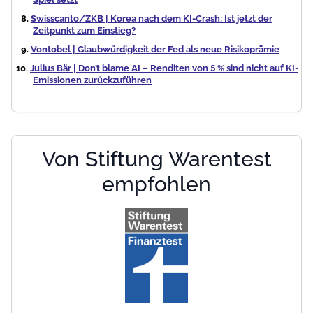
Swisscanto/ZKB | Korea nach dem KI-Crash: Ist jetzt der
Zeitpunkt zum Einstieg?
Vontobel | Glaubwürdigkeit der Fed als neue Risikoprämie
Julius Bär | Don’t blame AI – Renditen von 5 % sind nicht auf KI-
Emissionen zurückzuführen
Von Stiftung Warentest
empfohlen