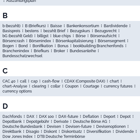
⁞
Auszahlungsplan
B
b (bezahlt)
⁞
B (Briefkurs)
⁞
Baisse
⁞
Bankenkonsortium
⁞
Bardividende
⁞
Basispreis
⁞
bestens
⁞
bezahlt Brief
⁞
Bezugskurs
⁞
Bezugsrecht
⁞
bG (bezahlt Geld)
⁞
billigst
⁞
blue chips
⁞
Börse
⁞
Börsenaufsicht
⁞
Börsencrash
⁞
Börsenindex
⁞
Börsenkapitalisierung
⁞
Börsensegment
⁞
Bogen
⁞
Bond
⁞
Bonifikation
⁞
Bonus
⁞
bookbuilding Branchenfonds
⁞
Branchenindex
⁞
Briefkurs
⁞
Broker
⁞
Bundesanleihe
⁞
Bundesschatzwechsel
C
CAC 40
⁞
call
⁞
cap
⁞
cash-flow
⁞
CDAX (Composite DAX)
⁞
chart
⁞
chart-Analyse
⁞
clearing
⁞
collar
⁞
Coupon
⁞
Courtage
⁞
currency futures
⁞
currency options
D
Dachfonds
⁞
DAX
⁞
DAX 100
⁞
DAX-future
⁞
Deflation
⁞
Deport
⁞
Depot
⁞
Depotbank
⁞
Depotgebühr
⁞
Derivate
⁞
Deutsche Börse AG
⁞
Deutsche Bundesbank
⁞
Devisen
⁞
Devisen-future
⁞
Devisenoptionen
⁞
Direktbank
⁞
Disagio
⁞
Diskont
⁞
Diskontsatz
⁞
Diversifikation
⁞
Dividende
⁞
Dow Jones Index
⁞
DTB Deutsche Terminbörse