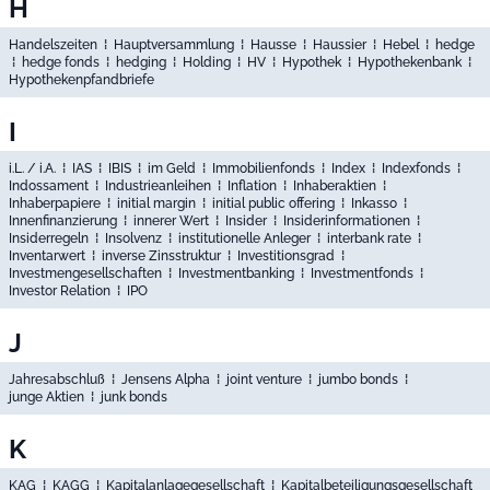
H
Handelszeiten
⁞
Hauptversammlung
⁞
Hausse
⁞
Haussier
⁞
Hebel
⁞
hedge
⁞
hedge fonds
⁞
hedging
⁞
Holding
⁞
HV
⁞
Hypothek
⁞
Hypothekenbank
⁞
Hypothekenpfandbriefe
I
i.L. / i.A.
⁞
IAS
⁞
IBIS
⁞
im Geld
⁞
Immobilienfonds
⁞
Index
⁞
Indexfonds
⁞
Indossament
⁞
Industrieanleihen
⁞
Inflation
⁞
Inhaberaktien
⁞
Inhaberpapiere
⁞
initial margin
⁞
initial public offering
⁞
Inkasso
⁞
Innenfinanzierung
⁞
innerer Wert
⁞
Insider
⁞
Insiderinformationen
⁞
Insiderregeln
⁞
Insolvenz
⁞
institutionelle Anleger
⁞
interbank rate
⁞
Inventarwert
⁞
inverse Zinsstruktur
⁞
Investitionsgrad
⁞
Investmengesellschaften
⁞
Investmentbanking
⁞
Investmentfonds
⁞
Investor Relation
⁞
IPO
J
Jahresabschluß
⁞
Jensens Alpha
⁞
joint venture
⁞
jumbo bonds
⁞
junge Aktien
⁞
junk bonds
K
KAG
⁞
KAGG
⁞
Kapitalanlagegesellschaft
⁞
Kapitalbeteiligungsgesellschaft