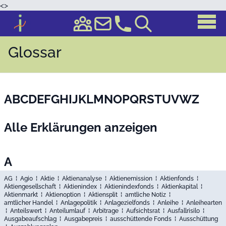
<
>
Glossar
A
B
C
D
E
F
G
H
I
J
K
L
M
N
O
P
Q
R
S
T
U
V
W
Z
Alle Erklärungen anzeigen
A
AG
⁞
Agio
⁞
Aktie
⁞
Aktienanalyse
⁞
Aktienemission
⁞
Aktienfonds
⁞
Aktiengesellschaft
⁞
Aktienindex
⁞
Aktienindexfonds
⁞
Aktienkapital
⁞
Aktienmarkt
⁞
Aktienoption
⁞
Aktiensplit
⁞
amtliche Notiz
⁞
amtlicher Handel
⁞
Anlagepolitik
⁞
Anlagezielfonds
⁞
Anleihe
⁞
Anleihearten
⁞
Anteilswert
⁞
Anteilumlauf
⁞
Arbitrage
⁞
Aufsichtsrat
⁞
Ausfallrisilo
⁞
Ausgabeaufschlag
⁞
Ausgabepreis
⁞
ausschüttende Fonds
⁞
Ausschüttung