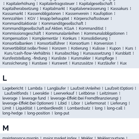
⁞
Kapitalerhöhung
⁞
Kapitalertragssteuer
⁞
Kapitalgesellschaft
⁞
Kapitalherabsetzung
⁞
Kapitalmarkt
⁞
Kapitalverwässerung
⁞
Kassakurs
⁞
Kassamarkt
⁞
Kassenobligatonen
⁞
Kassenverein
⁞
Kaufoption
⁞
Kennzahlen
⁞
KGV
⁞
knapp behauptet
⁞
Körperschaftssteuer
⁞
Kommanditaktionär
⁞
Kommanditgesellschaft
⁞
Kommanditgesellschaft auf Aktien, KGaA
⁞
Kommanditist
⁞
Kommissionsgeschäft
⁞
Kommunalanleihen
⁞
Kommunalobligationen
⁞
Kompensation
⁞
Komplementär
⁞
Konkurs
⁞
Konsolidierung
⁞
Konsortialbanken
⁞
Konsortialführer
⁞
Konsortium
⁞
Konversion
⁞
Konvertibilität (volle/freie)
⁞
Konzern
⁞
Kotierung
⁞
Kulisse
⁞
Kupon
⁞
Kurs
⁞
Kurs/cash-flow-Verhältnis
⁞
Kursabschlag
⁞
Kursaussetzung
⁞
Kursblatt
⁞
Kursfeststellung, -findung
⁞
Kursliste
⁞
Kursmakler
⁞
Kurspflege
⁞
Kurssicherung
⁞
Kurstaxe
⁞
Kurswert
⁞
Kurszusätze
⁞
Kurzläufer
⁞
Kux
L
Lagebericht
⁞
Lambda
⁞
Langläufer
⁞
Laufzeit (Anleihe)
⁞
Laufzeit (Option)
⁞
Laufzeitfonds
⁞
Leeraktie
⁞
Leerverkauf
⁞
Leitbörse
⁞
Leitzinsen
⁞
leverage
⁞
leverage fund
⁞
leverage-Effekt (bei Fremdfinanzierung)
⁞
leverage-Effekt (bei Optionen)
⁞
Libid
⁞
Libor
⁞
Liefermonat
⁞
Lieferung
⁞
Limit
⁞
Liquidität
⁞
Lombardkredit
⁞
Lombardsatz
⁞
long
⁞
long-call
⁞
long-hedge
⁞
long-position
⁞
long-put
M
maintenance margin
⁞
major market index
⁞
Makler
⁞
Maklercourtage
⁞