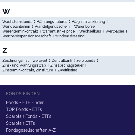
W
Wachstumsfonds
⁞
Währungs-futures
⁞
Wagnisfinanzierung
⁞
Wandelanleihen
⁞
Wandelgenußschein
⁞
Warenbörse
⁞
Warenterminkontrakt
⁞
warrant strike price
⁞
Wechselkurs
⁞
Wertpapier
⁞
Wertpapierpensionsgeschäft
⁞
window dressing
Z
Zeichnungsfrist
⁞
Zeitwert
⁞
Zentralbank
⁞
zero bonds
⁞
Zins- und Währungsswap
⁞
Zinsabschlagsteuer
⁞
Zinsterminkontrakt, Zinsfuture
⁞
Zweitlisting
FONDS FINDEN
Fonds + ETF Finder
TOP Fonds + ETFs
Sparplan Fonds + ETFs
Sparplan ETFs
Fondsgesellschaften A-Z