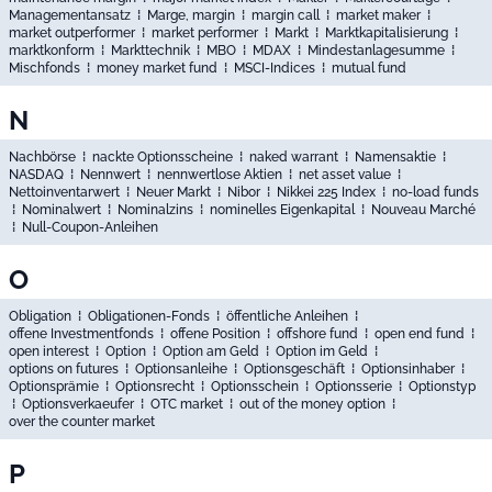
Managementansatz
⁞
Marge, margin
⁞
margin call
⁞
market maker
⁞
market outperformer
⁞
market performer
⁞
Markt
⁞
Marktkapitalisierung
⁞
marktkonform
⁞
Markttechnik
⁞
MBO
⁞
MDAX
⁞
Mindestanlagesumme
⁞
Mischfonds
⁞
money market fund
⁞
MSCI-Indices
⁞
mutual fund
N
Nachbörse
⁞
nackte Optionsscheine
⁞
naked warrant
⁞
Namensaktie
⁞
NASDAQ
⁞
Nennwert
⁞
nennwertlose Aktien
⁞
net asset value
⁞
Nettoinventarwert
⁞
Neuer Markt
⁞
Nibor
⁞
Nikkei 225 Index
⁞
no-load funds
⁞
Nominalwert
⁞
Nominalzins
⁞
nominelles Eigenkapital
⁞
Nouveau Marché
⁞
Null-Coupon-Anleihen
O
Obligation
⁞
Obligationen-Fonds
⁞
öffentliche Anleihen
⁞
offene Investmentfonds
⁞
offene Position
⁞
offshore fund
⁞
open end fund
⁞
open interest
⁞
Option
⁞
Option am Geld
⁞
Option im Geld
⁞
options on futures
⁞
Optionsanleihe
⁞
Optionsgeschäft
⁞
Optionsinhaber
⁞
Optionsprämie
⁞
Optionsrecht
⁞
Optionsschein
⁞
Optionsserie
⁞
Optionstyp
⁞
Optionsverkaeufer
⁞
OTC market
⁞
out of the money option
⁞
over the counter market
P