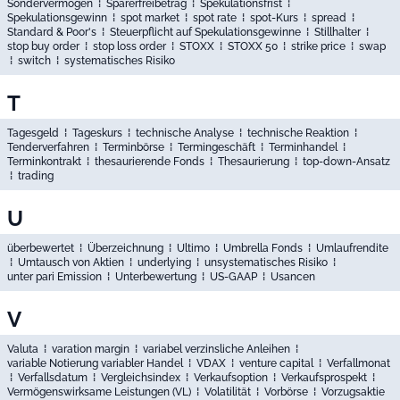
Sondervermögen
⁞
Sparerfreibetrag
⁞
Spekulationsfrist
⁞
Spekulationsgewinn
⁞
spot market
⁞
spot rate
⁞
spot-Kurs
⁞
spread
⁞
Standard & Poor's
⁞
Steuerpflicht auf Spekulationsgewinne
⁞
Stillhalter
⁞
stop buy order
⁞
stop loss order
⁞
STOXX
⁞
STOXX 50
⁞
strike price
⁞
swap
⁞
switch
⁞
systematisches Risiko
T
Tagesgeld
⁞
Tageskurs
⁞
technische Analyse
⁞
technische Reaktion
⁞
Tenderverfahren
⁞
Terminbörse
⁞
Termingeschäft
⁞
Terminhandel
⁞
Terminkontrakt
⁞
thesaurierende Fonds
⁞
Thesaurierung
⁞
top-down-Ansatz
⁞
trading
U
überbewertet
⁞
Überzeichnung
⁞
Ultimo
⁞
Umbrella Fonds
⁞
Umlaufrendite
⁞
Umtausch von Aktien
⁞
underlying
⁞
unsystematisches Risiko
⁞
unter pari Emission
⁞
Unterbewertung
⁞
US-GAAP
⁞
Usancen
V
Valuta
⁞
varation margin
⁞
variabel verzinsliche Anleihen
⁞
variable Notierung variabler Handel
⁞
VDAX
⁞
venture capital
⁞
Verfallmonat
⁞
Verfallsdatum
⁞
Vergleichsindex
⁞
Verkaufsoption
⁞
Verkaufsprospekt
⁞
Vermögenswirksame Leistungen (VL)
⁞
Volatilität
⁞
Vorbörse
⁞
Vorzugsaktie