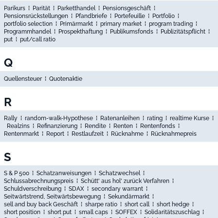
Parikurs
⁞
Parität
⁞
Parketthandel
⁞
Pensionsgeschäft
⁞
Pensionsrückstellungen
⁞
Pfandbriefe
⁞
Portefeuille
⁞
Portfolio
⁞
portfolio selection
⁞
Primärmarkt
⁞
primary market
⁞
program trading
⁞
Programmhandel
⁞
Prospekthaftung
⁞
Publikumsfonds
⁞
Publizitätspflicht
⁞
put
⁞
put/call ratio
Q
Quellensteuer
⁞
Quotenaktie
R
Rally
⁞
random-walk-Hypothese
⁞
Ratenanleihen
⁞
rating
⁞
realtime Kurse
⁞
Realzins
⁞
Refinanzierung
⁞
Rendite
⁞
Renten
⁞
Rentenfonds
⁞
Rentenmarkt
⁞
Report
⁞
Restlaufzeit
⁞
Rücknahme
⁞
Rücknahmepreis
S
S & P 500
⁞
Schatzanweisungen
⁞
Schatzwechsel
⁞
Schlussabrechnungspreis
⁞
Schütt' aus hol' zurück Verfahren
⁞
Schuldverschreibung
⁞
SDAX
⁞
secondary warrant
⁞
Seitwärtstrend, Seitwärtsbewegung
⁞
Sekundärmarkt
⁞
sell and buy back Geschäft
⁞
sharpe ratio
⁞
short call
⁞
short hedge
⁞
short position
⁞
short put
⁞
small caps
⁞
SOFFEX
⁞
Solidaritätszuschlag
⁞