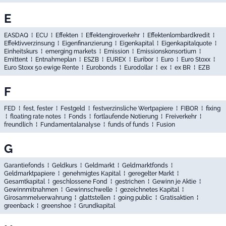
E
EASDAQ
⁞
ECU
⁞
Effekten
⁞
Effektengiroverkehr
⁞
Effektenlombardkredit
⁞
Effektivverzinsung
⁞
Eigenfinanzierung
⁞
Eigenkapital
⁞
Eigenkapitalquote
⁞
Einheitskurs
⁞
emerging markets
⁞
Emission
⁞
Emissionskonsortium
⁞
Emittent
⁞
Entnahmeplan
⁞
ESZB
⁞
EUREX
⁞
Euribor
⁞
Euro
⁞
Euro Stoxx
⁞
Euro Stoxx 50 ewige Rente
⁞
Eurobonds
⁞
Eurodollar
⁞
ex
⁞
ex BR
⁞
EZB
F
FED
⁞
fest, fester
⁞
Festgeld
⁞
festverzinsliche Wertpapiere
⁞
FIBOR
⁞
fixing
⁞
floating rate notes
⁞
Fonds
⁞
fortlaufende Notierung
⁞
Freiverkehr
⁞
freundlich
⁞
Fundamentalanalyse
⁞
funds of funds
⁞
Fusion
G
Garantiefonds
⁞
Geldkurs
⁞
Geldmarkt
⁞
Geldmarktfonds
⁞
Geldmarktpapiere
⁞
genehmigtes Kapital
⁞
geregelter Markt
⁞
Gesamtkapital
⁞
geschlossene Fond
⁞
gestrichen
⁞
Gewinn je Aktie
⁞
Gewinnmitnahmen
⁞
Gewinnschwelle
⁞
gezeichnetes Kapital
⁞
Girosammelverwahrung
⁞
glattstellen
⁞
going public
⁞
Gratisaktien
⁞
greenback
⁞
greenshoe
⁞
Grundkapital