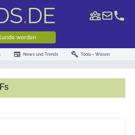
DS
.
DE
e WKN/ISIN
Kunde werden
newspaper
build
s
News und Trends
Tools + Wissen
Fs