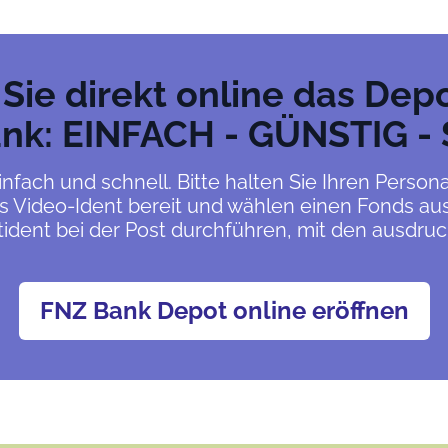
 Sie direkt online das Depo
nk: EINFACH - GÜNSTIG -
nfach und schnell. Bitte halten Sie Ihren Person
 Video-Ident bereit und wählen einen Fonds aus
tident bei der Post durchführen, mit den ausdru
FNZ Bank Depot online eröffnen