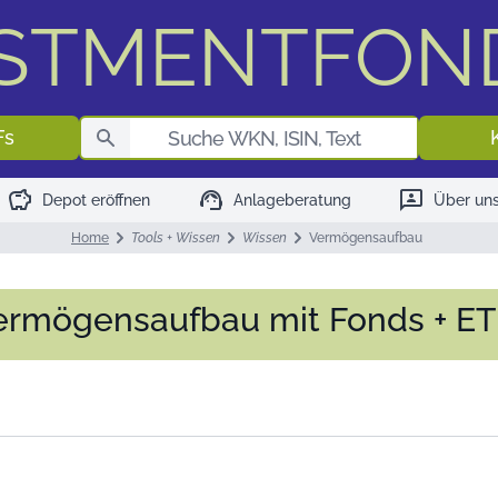
ESTMENTFON
Fondssuch
Fs
savings
support_agent
3p
Depot eröffnen
Anlageberatung
Über un
Home
Tools + Wissen
Wissen
Vermögensaufbau
ermögensaufbau mit Fonds + ET