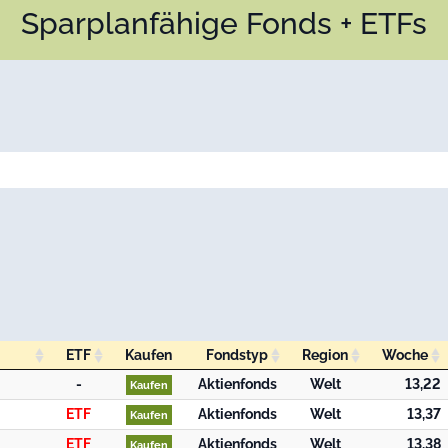
Sparplanfähige Fonds + ETFs
ETF
Kaufen
Fondstyp
Region
Woche
ETF
Kaufen
Fondstyp
Region
Woche
-
Aktienfonds
Welt
13,22
Kaufen
ETF
Aktienfonds
Welt
13,37
Kaufen
ETF
Aktienfonds
Welt
13,38
Kaufen