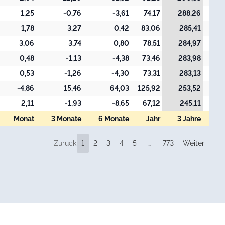
1,25
-0,76
-3,61
74,17
288,26
4
1,78
3,27
0,42
83,06
285,41
4
3,06
3,74
0,80
78,51
284,97
4
0,48
-1,13
-4,38
73,46
283,98
4
0,53
-1,26
-4,30
73,31
283,13
4
-4,86
15,46
64,03
125,92
253,52
2,11
-1,93
-8,65
67,12
245,11
2
Monat
3 Monate
6 Monate
Jahr
3 Jahre
7 
Monat
3 Monate
6 Monate
Jahr
3 Jahre
7 
Zurück
1
2
3
4
5
…
773
Weiter