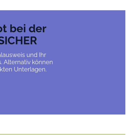
t bei der
 SICHER
alausweis und Ihr
. Alternativ können
ckten Unterlagen.