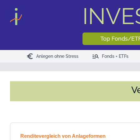
<
>
INV
Top Fonds/ET
euro
manage_search
Anlegen ohne Stress
Fonds + ETFs
V
Renditevergleich von Anlageformen