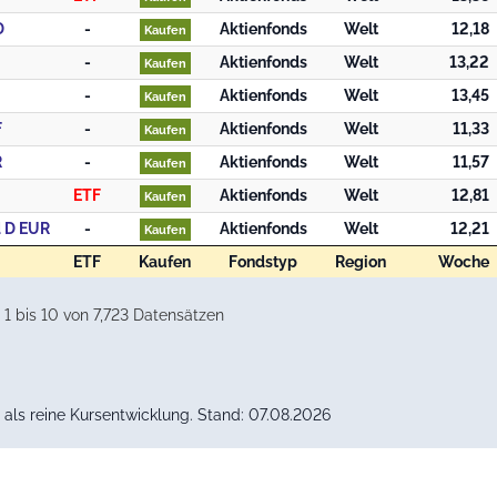
D
-
Aktienfonds
Welt
12,18
Kaufen
-
Aktienfonds
Welt
13,22
Kaufen
-
Aktienfonds
Welt
13,45
Kaufen
F
-
Aktienfonds
Welt
11,33
Kaufen
R
-
Aktienfonds
Welt
11,57
Kaufen
ETF
Aktienfonds
Welt
12,81
Kaufen
d D EUR
-
Aktienfonds
Welt
12,21
Kaufen
ETF
Kaufen
Fondstyp
Region
Woche
ETF
Kaufen
Fondstyp
Region
Woche
1 bis 10 von 7,723 Datensätzen
als reine Kursentwicklung. Stand: 07.08.2026