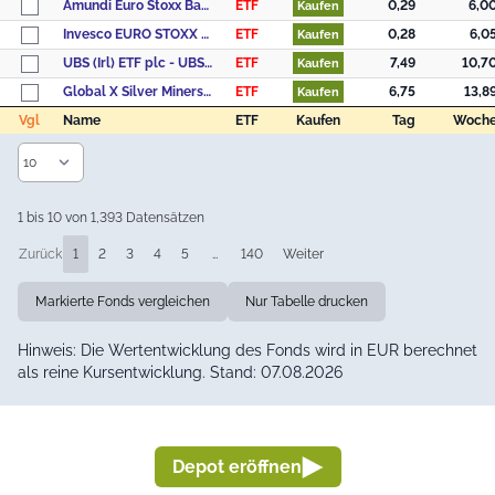
Amundi Euro Stoxx Banks UCITS ETF Acc
ETF
0,29
6,0
Kaufen
Invesco EURO STOXX Optimised Banks UCITS ETF Acc
ETF
0,28
6,0
Kaufen
UBS (Irl) ETF plc - UBS Solactive Global Pure Gold Miners UCITS ETF, Klasse USD dis
ETF
7,49
10,7
Kaufen
Global X Silver Miners UCITS ETF USD Accumulating
ETF
6,75
13,8
Kaufen
Vgl
Name
ETF
Kaufen
Tag
Woch
Vgl
Name
ETF
Kaufen
Tag
Woch
1 bis 10 von 1,393 Datensätzen
Zurück
1
2
3
4
5
…
140
Weiter
Markierte Fonds vergleichen
Nur Tabelle drucken
Hinweis: Die Wertentwicklung des Fonds wird in EUR berechnet
als reine Kursentwicklung. Stand: 07.08.2026
Depot eröffnen