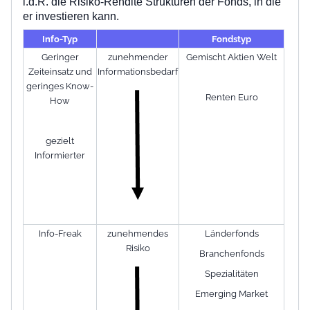
i.d.R. die Risiko-Rendite Strukturen der Fonds, in die
er investieren kann.
Info-Typ
Fondstyp
Geringer
zunehmender
Gemischt Aktien Welt
Zeiteinsatz und
Informationsbedarf
geringes Know-
Renten Euro
How
gezielt
Informierter
Info-Freak
zunehmendes
Länderfonds
Risiko
Branchenfonds
Spezialitäten
Emerging Market