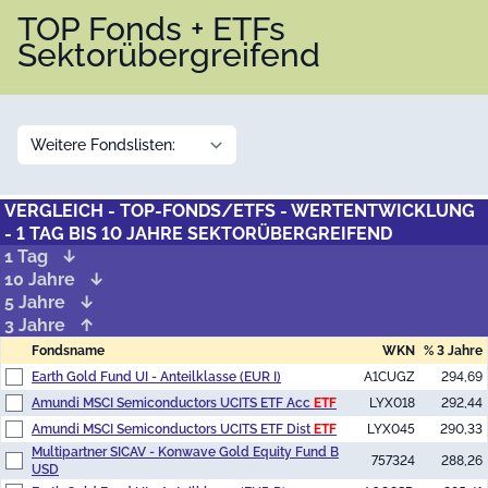
TOP Fonds + ETFs
Sektorübergreifend
VERGLEICH - TOP-FONDS/ETFS - WERTENTWICKLUNG
- 1 TAG BIS 10 JAHRE SEKTORÜBERGREIFEND
1 Tag
10 Jahre
5 Jahre
3 Jahre
Fondsname
WKN
% 3 Jahre
Earth Gold Fund UI - Anteilklasse (EUR I)
A1CUGZ
294,69
Amundi MSCI Semiconductors UCITS ETF Acc
ETF
LYX018
292,44
Amundi MSCI Semiconductors UCITS ETF Dist
ETF
LYX045
290,33
Multipartner SICAV - Konwave Gold Equity Fund B
757324
288,26
USD