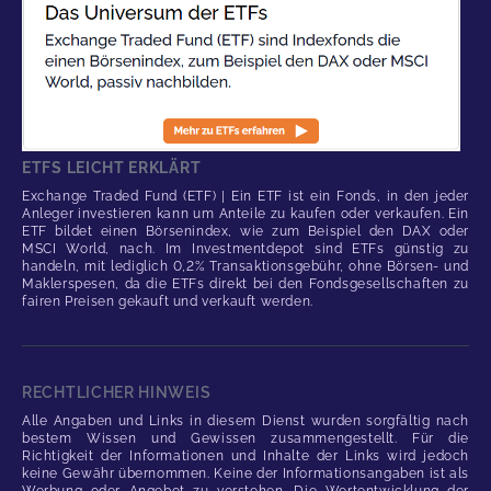
ETFS LEICHT ERKLÄRT
Exchange Traded Fund (ETF) | Ein ETF ist ein Fonds, in den jeder
Anleger investieren kann um Anteile zu kaufen oder verkaufen. Ein
ETF bildet einen Börsenindex, wie zum Beispiel den DAX oder
MSCI World, nach. Im Investmentdepot sind ETFs günstig zu
handeln, mit lediglich 0,2% Transaktionsgebühr, ohne Börsen- und
Maklerspesen, da die ETFs direkt bei den Fondsgesellschaften zu
fairen Preisen gekauft und verkauft werden.
RECHTLICHER HINWEIS
Alle Angaben und Links in diesem Dienst wurden sorgfältig nach
bestem Wissen und Gewissen zusammengestellt. Für die
Richtigkeit der Informationen und Inhalte der Links wird jedoch
keine Gewähr übernommen. Keine der Informationsangaben ist als
Werbung oder Angebot zu verstehen. Die Wertentwicklung der