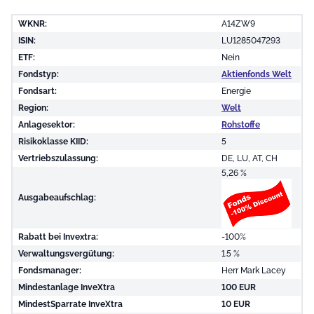
WKNR:
A14ZW9
ISIN:
LU1285047293
ETF:
Nein
Fondstyp:
Aktienfonds Welt
Fondsart:
Energie
Region:
Welt
Anlagesektor:
Rohstoffe
Risikoklasse KIID:
5
Vertriebszulassung:
DE, LU, AT, CH
5,26 %
Ausgabeaufschlag:
Rabatt bei Invextra:
-100%
Verwaltungsvergütung:
1.5 %
Fondsmanager:
Herr Mark Lacey
Mindestanlage InveXtra
100 EUR
MindestSparrate InveXtra
10 EUR