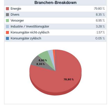
Branchen-Breakdown
Energie
79,80 %
Divers
8,35 %
Versorger
6,95 %
Industrie / Investitionsgüter
3,28 %
Konsumgüter nicht-zyklisch
1,57 %
Konsumgüter zyklisch
0,05 %
End of interac
Chart
Pie chart with 6 slices.
View as data table, Chart
6,95 %
8,35 %
79,80 %