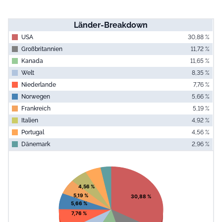
Länder-Breakdown
USA
30,88 %
Großbritannien
11,72 %
Kanada
11,65 %
Welt
8,35 %
Niederlande
7,76 %
Norwegen
5,66 %
Frankreich
5,19 %
Italien
4,92 %
Portugal
4,56 %
Dänemark
2,96 %
End of interac
Chart
Pie chart with 10 slices.
View as data table, Chart
4,56 %
5,19 %
30,88 %
5,66 %
7,76 %