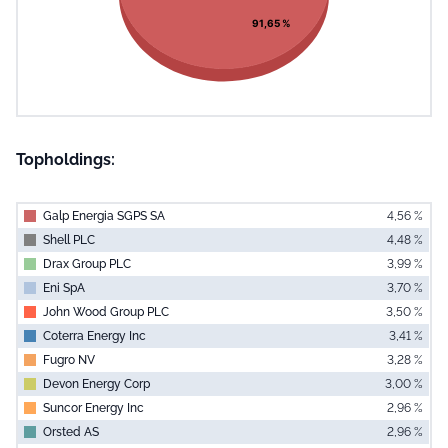
91,65 %
Topholdings:
Galp Energia SGPS SA
4,56 %
Shell PLC
4,48 %
Drax Group PLC
3,99 %
Eni SpA
3,70 %
John Wood Group PLC
3,50 %
Coterra Energy Inc
3,41 %
Fugro NV
3,28 %
Devon Energy Corp
3,00 %
Suncor Energy Inc
2,96 %
Orsted AS
2,96 %