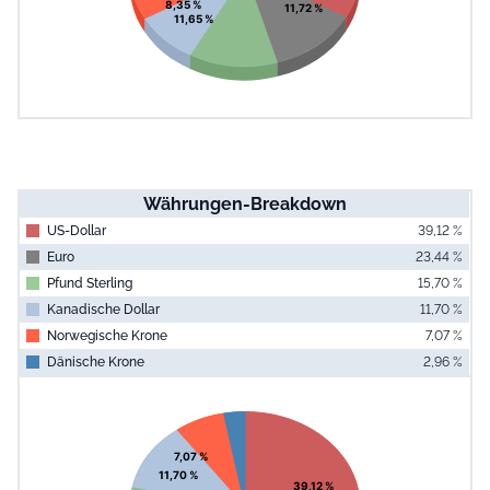
8,35 %
11,72 %
11,65 %
Währungen-Breakdown
US-Dollar
39,12 %
Euro
23,44 %
Pfund Sterling
15,70 %
Kanadische Dollar
11,70 %
Norwegische Krone
7,07 %
Dänische Krone
2,96 %
End of interac
Chart
Pie chart with 6 slices.
View as data table, Chart
7,07 %
11,70 %
39,12 %