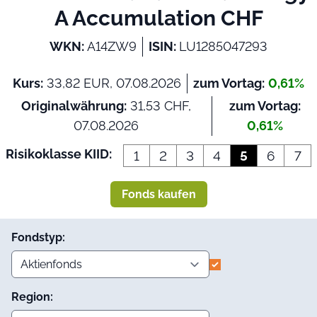
A Accumulation CHF
WKN:
A14ZW9
ISIN:
LU1285047293
Kurs:
33,82 EUR, 07.08.2026
zum Vortag:
0,61%
Originalwährung:
31,53 CHF,
zum Vortag:
07.08.2026
0,61%
Risikoklasse KIID:
1
2
3
4
5
6
7
Fonds kaufen
Fondstyp:
Region: