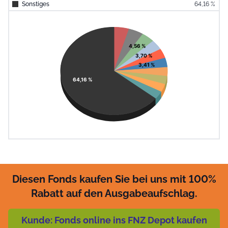
Sonstiges
64,16 %
End of interac
Chart
Pie chart with 11 slices.
View as data table, Chart
4,56 %
3,70 %
3,41 %
64,16 %
Diesen Fonds kaufen Sie bei uns mit 100%
Rabatt auf den Ausgabeaufschlag.
Kunde: Fonds online ins FNZ Depot kaufen