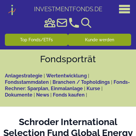
INVESTMENTFONDS
.
DE
Top Fonds/ETFs
Kunde werden
Fonds­porträt
Anlagestrategie
|
Wertentwicklung
|
Fondsstammdaten
|
Branchen / Topholdings
|
Fonds-
Rechner: Sparplan, Einmalanlage
|
Kurse
|
Dokumente
|
News
|
Fonds kaufen
|
Schroder International
Selection Fund Global Energy