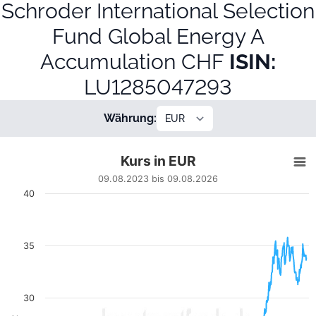
Schroder International Selection
Fund Global Energy A
Accumulation CHF
ISIN:
LU1285047293
Währung:
Kurs in EUR
Kurs in EUR
Line chart with 743 data points.
09.08.2023 bis 09.08.2026
09.08.2023 bis 09.08.2026
40
View as data table, Kurs in EUR
The chart has 1 X axis displaying Datum. Data ranges from
The chart has 1 Y axis displaying EUR. Data ranges from 18.70
35
30