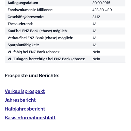
Auflegungsdatum
30.09.2015
Fondsvolumen in Millionen:
423,30 USD
Geschäftsjahresende:
31.12
Thesaurierend:
JA
Kauf bei FNZ Bank (ebase) möglich:
JA
Verkauf bei FNZ Bank (ebase) möglich:
JA
Sparplanfähigkeit:
JA
VL-fähig bei FNZ Bank (ebase):
Nein
VL-Zulagen-berechtigt bei FNZ Bank (ebase):
Nein
Prospekte und Berichte:
Verkaufs­prospekt
Jahres­bericht
Halb­jahres­bericht
Basis­informationsblatt