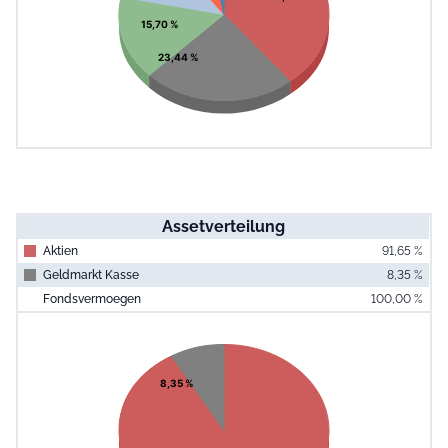
15,70 %
23,44 %
Assetverteilung
Aktien
91,65 %
Geldmarkt Kasse
8,35 %
Fondsvermoegen
100,00 %
End of interac
Chart
Pie chart with 2 slices.
View as data table, Chart
8,35 %