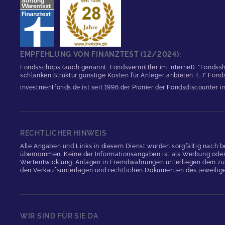
EMPFEHLUNG VON FINANZTEST (12/2024):
Fondsschops (auch genannt: Fondsvermittler im Internet). "Fondssh
schlanken Struktur günstige Kosten für Anleger anbieten. (...)" Fon
investmentfonds.de ist seit 1996 der Pionier der Fondsdiscounter 
RECHTLICHER HINWEIS
Alle Angaben und Links in diesem Dienst wurden sorgfältig nach b
übernommen. Keine der Informationsangaben ist als Werbung oder An
Wertentwicklung. Anlagen in Fremdwährungen unterliegen dem zus
den Verkaufsunterlagen und rechtlichen Dokumenten des jeweilig
WIR SIND FÜR SIE DA