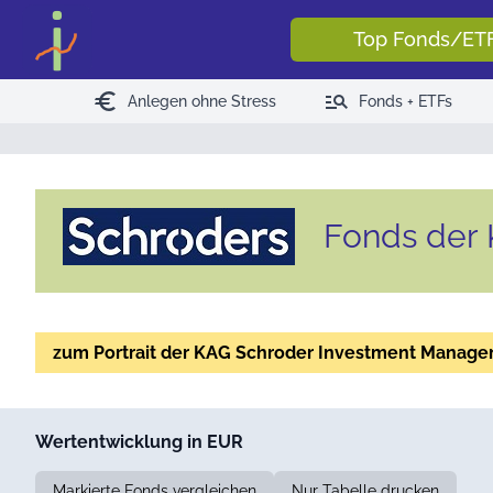
Top Fonds/ET
euro
manage_search
Anlegen ohne Stress
Fonds + ETFs
Fonds de
zum Portrait der KAG Schroder Investment Manage
Wertentwicklung in EUR
Markierte Fonds vergleichen
Nur Tabelle drucken