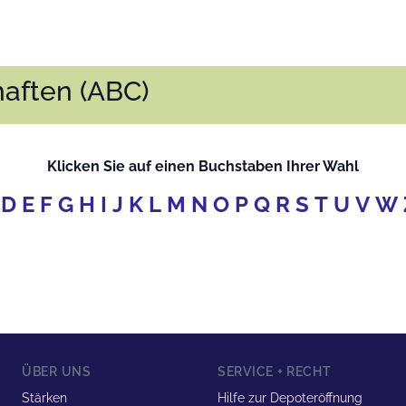
aften (ABC)
Klicken Sie auf einen Buchstaben Ihrer Wahl
D
E
F
G
H
I
J
K
L
M
N
O
P
Q
R
S
T
U
V
W
ÜBER UNS
SERVICE + RECHT
Stärken
Hilfe zur Depoteröffnung