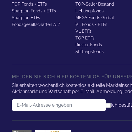
TOP Fonds + ETFs
TOP-Seller Bestand
Sparplan Fonds + ETFs
Lieblingsfonds
Sparplan ETFs
MEGA Fonds Golbal
Fondsgesellschaften A-Z
VL Fonds + ETFs
VL ETFs
TOP ETFs
Riester-Fonds
Stiftungsfonds
MELDEN SIE SICH HIER KOSTENLOS FÜR UNSE
Sie erhalten wöchentlich kostenlos aktuelle Marktei
Aktienmarkt und Wirtschaft per E-Mail. Abmeldung jede
E-Mail-Adresse
Ich bestä