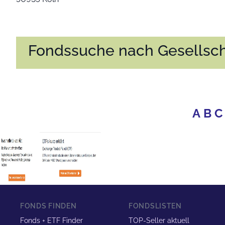
Fondssuche nach Gesellsch
A
B
C
FONDS FINDEN
FONDSLISTEN
Fonds + ETF Finder
TOP-Seller aktuell