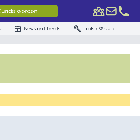
e WKN/ISIN
Kunde werden
newspaper
build
s
News und Trends
Tools + Wissen