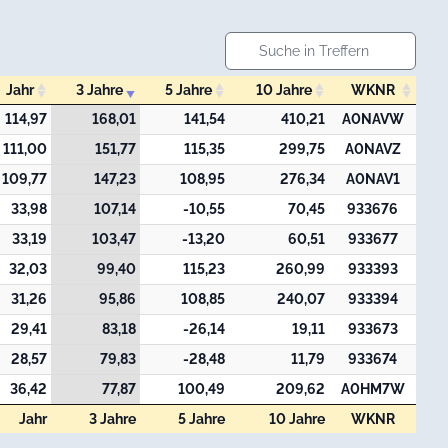
Jahr
3 Jahre
5 Jahre
10 Jahre
WKNR
Jahr
3 Jahre
5 Jahre
10 Jahre
WKNR
114,97
168,01
141,54
410,21
A0NAVW
111,00
151,77
115,35
299,75
A0NAVZ
109,77
147,23
108,95
276,34
A0NAV1
33,98
107,14
-10,55
70,45
933676
33,19
103,47
-13,20
60,51
933677
32,03
99,40
115,23
260,99
933393
31,26
95,86
108,85
240,07
933394
29,41
83,18
-26,14
19,11
933673
28,57
79,83
-28,48
11,79
933674
36,42
77,87
100,49
209,62
A0HM7W
Jahr
3 Jahre
5 Jahre
10 Jahre
WKNR
Jahr
3 Jahre
5 Jahre
10 Jahre
WKNR