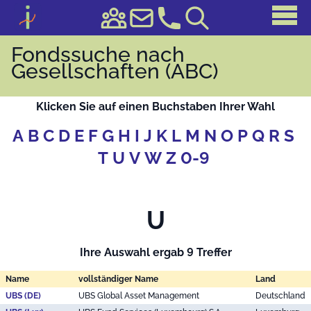
Fondssuche nach
Gesellschaften (ABC)
Klicken Sie auf einen Buchstaben Ihrer Wahl
A
B
C
D
E
F
G
H
I
J
K
L
M
N
O
P
Q
R
S
T
U
V
W
Z
0-9
U
Ihre Auswahl ergab 9 Treffer
Name
vollständiger Name
Land
UBS (DE)
UBS Global Asset Management
Deutschland