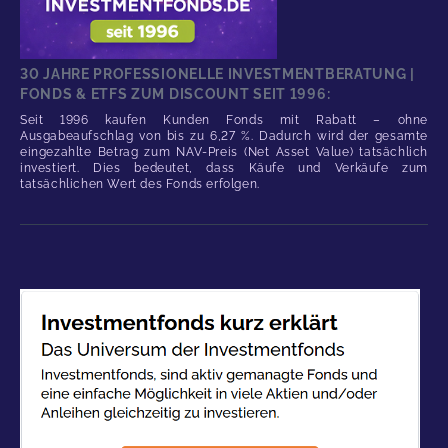
30 JAHRE PROFESSIONELLE INVESTMENTBERATUNG |
FONDS & ETFS ZUM DISCOUNT SEIT 1996:
Seit 1996 kaufen Kunden Fonds mit Rabatt – ohne
Ausgabeaufschlag von bis zu 6,27 %. Dadurch wird der gesamte
eingezahlte Betrag zum NAV-Preis (Net Asset Value) tatsächlich
investiert. Dies bedeutet, dass Käufe und Verkäufe zum
tatsächlichen Wert des Fonds erfolgen.