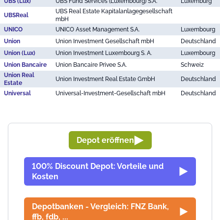
UBS (Lux)
UBS Fund Services (Luxembourg) S.A.
Luxemburg
UBS Real Estate Kapitalanlagegesellschaft
UBSReal
mbH
UNICO
UNICO Asset Management S.A.
Luxembourg
Union
Union Investment Gesellschaft mbH
Deutschland
Union (Lux)
Union Investment Luxembourg S. A.
Luxembourg
Union Bancaire
Union Bancaire Privee S.A.
Schweiz
Union Real
Union Investment Real Estate GmbH
Deutschland
Estate
Universal
Universal-Investment-Gesellschaft mbH
Deutschland
Depot eröffnen
100% Discount Depot: Vorteile und
Kosten
Depotbanken - Vergleich: FNZ Bank,
ffb, fdb, ...