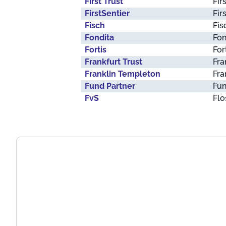
First Trust
Fir
FirstSentier
Fir
Fisch
Fis
Fondita
Fo
Fortis
For
Frankfurt Trust
Fra
Franklin Templeton
Fra
Fund Partner
Fun
FvS
Flo