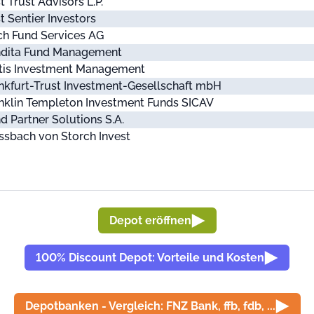
st Trust Advisors L.P.
st Sentier Investors
ch Fund Services AG
ndita Fund Management
tis Investment Management
nkfurt-Trust Investment-Gesellschaft mbH
nklin Templeton Investment Funds SICAV
d Partner Solutions S.A.
ssbach von Storch Invest
Depot eröffnen
100% Discount Depot: Vorteile und Kosten
Depotbanken - Vergleich: FNZ Bank, ffb, fdb, ...