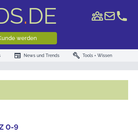
DS
.
DE
e WKN/ISIN
Kunde werden
newspaper
build
s
News und Trends
Tools + Wissen
Z
0-9