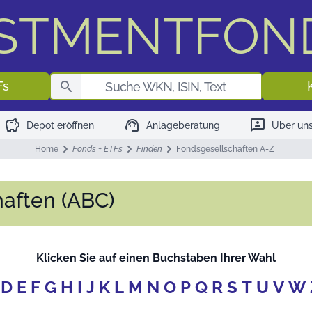
ESTMENTFON
Fondssuch
Fs
savings
support_agent
3p
Depot eröffnen
Anlageberatung
Über un
Home
Fonds + ETFs
Finden
Fondsgesellschaften A-Z
aften (ABC)
Klicken Sie auf einen Buchstaben Ihrer Wahl
D
E
F
G
H
I
J
K
L
M
N
O
P
Q
R
S
T
U
V
W