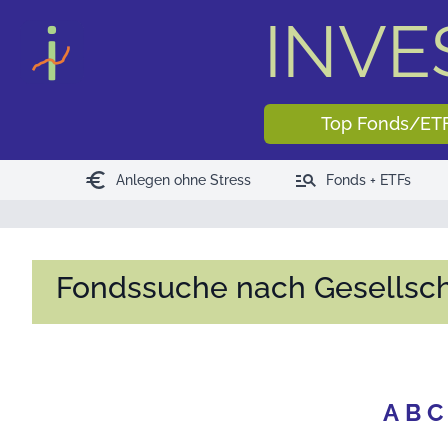
INV
Top Fonds/ET
euro
manage_search
Anlegen ohne Stress
Fonds + ETFs
Fondssuche nach Gesellsch
A
B
C