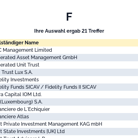
F
Ihre Auswahl ergab 21 Treffer
lständiger Name
C Management Limited
derated Asset Management GmbH
erated Unit Trust
i Trust Lux S.A.
elity Investments
elity Funds SICAV / Fidelity Funds II SICAV
ra Capital IOM Ltd.
 (Luxembourg) S.A.
anciere de L`Echiquier
anciere Atlas
st Private Investment Management KAG mbH
st State Investments [UK] Ltd