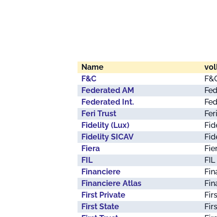
Name
vol
F&C
F&
Federated AM
Fe
Federated Int.
Fed
Feri Trust
Fer
Fidelity (Lux)
Fid
Fidelity SICAV
Fid
Fiera
Fie
FIL
FIL
Financiere
Fin
Financiere Atlas
Fin
First Private
Fir
First State
Fir