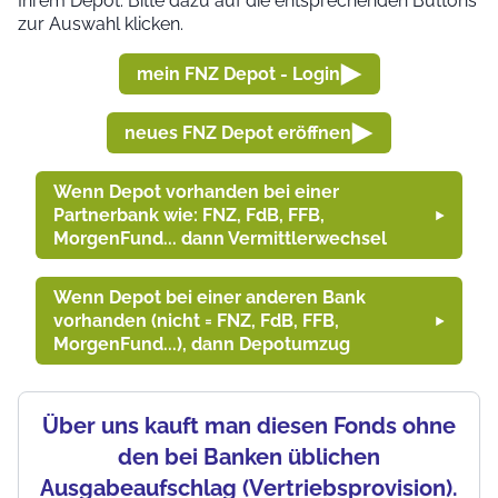
Ihrem Depot. Bitte dazu auf die entsprechenden Buttons
zur Auswahl klicken.
mein FNZ Depot - Login
neues FNZ Depot eröffnen
Wenn Depot vorhanden bei einer
Partnerbank wie: FNZ, FdB, FFB,
MorgenFund... dann Vermittlerwechsel
Wenn Depot bei einer anderen Bank
vorhanden (nicht = FNZ, FdB, FFB,
MorgenFund...), dann Depotumzug
Über uns kauft man diesen Fonds ohne
den bei Banken üblichen
Ausgabeaufschlag (Vertriebsprovision).