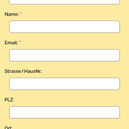
Name: *
Email: *
Strasse/HausNr.:
PLZ:
Ort: