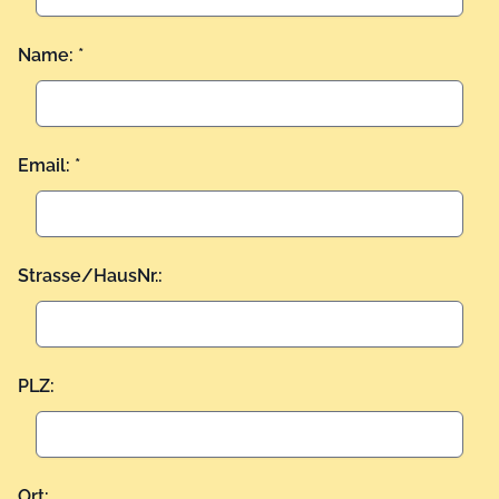
Name: *
Email: *
Strasse/HausNr.:
PLZ:
Ort: