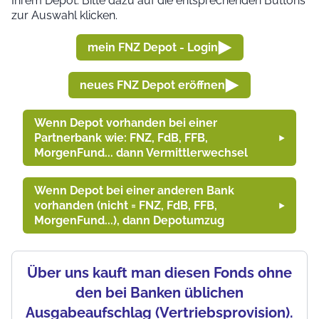
Ihrem Depot. Bitte dazu auf die entsprechenden Buttons
zur Auswahl klicken.
mein FNZ Depot - Login
neues FNZ Depot eröffnen
Wenn Depot vorhanden bei einer
Partnerbank wie: FNZ, FdB, FFB,
MorgenFund... dann Vermittlerwechsel
Wenn Depot bei einer anderen Bank
vorhanden (nicht = FNZ, FdB, FFB,
MorgenFund...), dann Depotumzug
Über uns kauft man diesen Fonds ohne
den bei Banken üblichen
Ausgabeaufschlag (Vertriebsprovision).