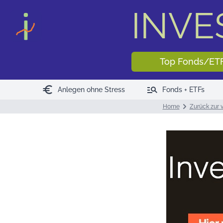
INV
Top Fonds/ET
euro
manage_search
Anlegen ohne Stress
Fonds + ETFs
Home
Zurück zur v