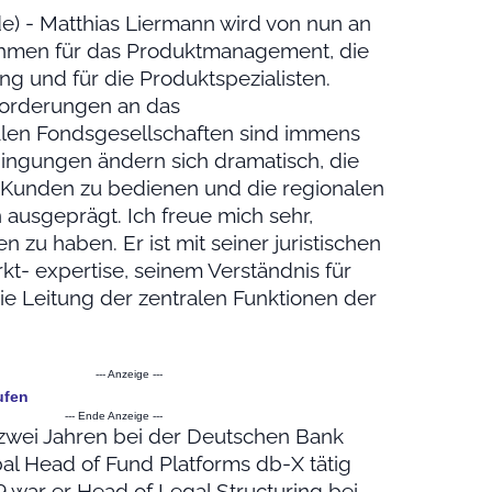
e) - Matthias Liermann wird von nun an
hmen für das Produktmanagement, die
ng und für die Produktspezialisten.
forderungen an das
alen Fondsgesellschaften sind immens
ingungen ändern sich dramatisch, die
r Kunden zu bedienen und die regionalen
ausgeprägt. Ich freue mich sehr,
zu haben. Er ist mit seiner juristischen
kt- expertise, seinem Verständnis für
die Leitung der zentralen Funktionen der
--- Anzeige ---
ufen
--- Ende Anzeige ---
 zwei Jahren bei der Deutschen Bank
bal Head of Fund Platforms db-X tätig
 war er Head of Legal Structuring bei