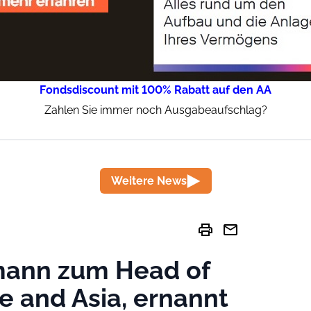
Fondsdiscount mit 100% Rabatt auf den AA
Zahlen Sie immer noch Ausgabeaufschlag?
Weitere News
print
mail
mann zum Head of
 and Asia, ernannt