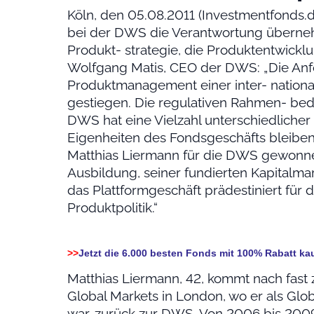
Köln, den 05.08.2011 (Investmentfonds.d
bei der DWS die Verantwortung überne
Produkt- strategie, die Produktentwicklu
Wolfgang Matis, CEO der DWS: „Die An
Produktmanagement einer inter- nation
gestiegen. Die regulativen Rahmen- bed
DWS hat eine Vielzahl unterschiedliche
Eigenheiten des Fondsgeschäfts bleiben 
Matthias Liermann für die DWS gewonnen 
Ausbildung, seiner fundierten Kapitalmar
das Plattformgeschäft prädestiniert für 
Produktpolitik.“
>>
Jetzt die 6.000 besten Fonds mit 100% Rabatt ka
Matthias Liermann, 42, kommt nach fast
Global Markets in London, wo er als Glo
war, zurück zur DWS. Von 2006 bis 2009