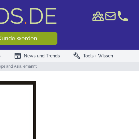
DS
.
DE
e WKN/ISIN
Kunde werden
newspaper
build
s
News und Trends
Tools + Wissen
pe and Asia, ernannt