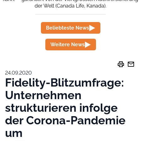
der Welt (Canada Life, Kanada).
Beliebteste News
Weitere News
print
mail
24.09.2020
Fidelity-Blitzumfrage:
Unternehmen
strukturieren infolge
der Corona-Pandemie
um