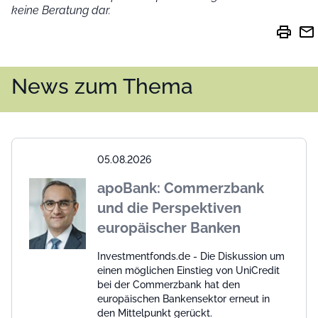
keine Beratung dar.
print
mail
News zum Thema
05.08.2026
apoBank: Commerzbank
und die Perspektiven
europäischer Banken
Investmentfonds.de - Die Diskussion um
einen möglichen Einstieg von UniCredit
bei der Commerzbank hat den
europäischen Bankensektor erneut in
den Mittelpunkt gerückt.