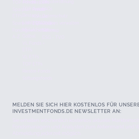
aktuell
Depoteröffnung
TOP Fonds + ETFs
Historie
TOP-Seller
FAQs
Sparplan Fonds +
Presse
Bestand
ETFs
Datenschutz
Kontakt
Lieblingsfonds
Sparplan ETFs
Cookies verwalten
Impressum
MEGA Fonds
Fondsgesellschaften
Sitemap
Golbal
A-Z
ESG - TVO
VL Fonds +
ETFs
VL ETFs
TOP ETFs
Riester-Fonds
Stiftungsfonds
MELDEN SIE SICH HIER KOSTENLOS FÜR UNSER
INVESTMENTFONDS.DE NEWSLETTER AN:
Sie erhalten wöchentlich kostenlos aktuelle Markteins
Fondsmanagern und Analysten zum Aktienmarkt und Wir
Abmeldung jederzeit möglich.