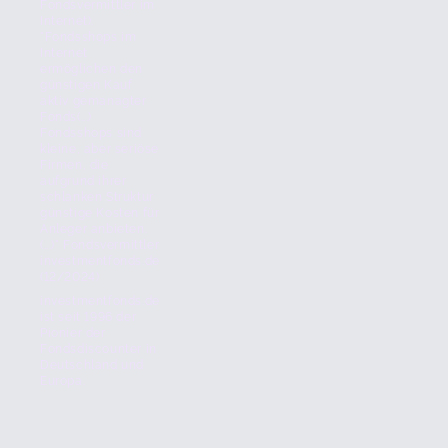
Fondsvermittler im
Internet).
"Fondsshops im
Internet
ermöglichen den
günstigen Kauf
aktiv gemanagter
Fonds(...)
Fondsshops sind
kleine, aber seriöse
Firmen, die
aufgrund ihrer
schlanken Struktur
günstige Kosten für
Anleger anbieten.
(...)" Fondsvermittler
investmentfonds.de
(12/2024)
investmentfonds.de
ist seit 1996 der
Pionier der
Fondsdiscounter in
Deutschland und
Europa.