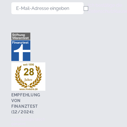
E-Mail-Adresse
Ich bestätige die
Datenschutzklause
EMPFEHLUNG
VON
FINANZTEST
(12/2024):
Fondsschops (auch
genannt: