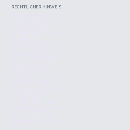
RECHTLICHER HINWEIS
Alle Angaben und Links in
diesem Dienst wurden
sorgfältig nach bestem
Wissen und Gewissen
zusammengestellt. Für die
Richtigkeit der
Informationen und Inhalte
der Links wird jedoch keine
Gewähr übernommen. Keine
der Informationsangaben ist
als Werbung oder Angebot
zu verstehen. Die
Wertentwicklung der
Vergangenheit ist kein
verlässlicher Indikator für
die aktuelle und zukünftige
Wertentwicklung. Anlagen
in Fremdwährungen
unterliegen dem
zusätzlichen Risiko der
Wechselkursschwankungen.
Nähere Informationen zu
den mit einer Fondsanlage
verbundenen Risiken finden
Sie in den