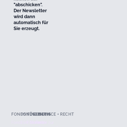
"abschicken".
Der Newsletter
wird dann
automatisch für
Sie erzeugt.
FONDS FINDEN
FONDSLISTEN
ÜBER UNS
SERVICE + RECHT
Fonds + ETF Finder
TOP-Seller
Stärken
Hilfe zur