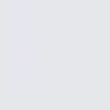
Fondsvermittler im
Internet).
"Fondsshops im
Internet
ermöglichen den
günstigen Kauf
aktiv gemanagter
Fonds(...)
Fondsshops sind
kleine, aber seriöse
Firmen, die
aufgrund ihrer
schlanken Struktur
günstige Kosten für
Anleger anbieten.
(...)" Fondsvermittler
investmentfonds.de
(12/2024)
investmentfonds.de
ist seit 1996 der
Pionier der
Fondsdiscounter in
Deutschland und
Europa.