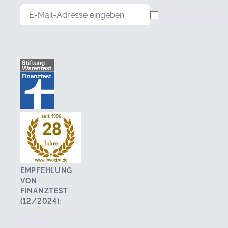
E-Mail-Adresse
Ich bestätige die
Datenschutzklause
EMPFEHLUNG
VON
FINANZTEST
(12/2024):
Fondsschops (auch
genannt: