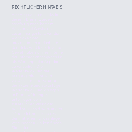
RECHTLICHER HINWEIS
Alle Angaben und Links in
diesem Dienst wurden
sorgfältig nach bestem
Wissen und Gewissen
zusammengestellt. Für die
Richtigkeit der
Informationen und Inhalte
der Links wird jedoch keine
Gewähr übernommen. Keine
der Informationsangaben ist
als Werbung oder Angebot
zu verstehen. Die
Wertentwicklung der
Vergangenheit ist kein
verlässlicher Indikator für
die aktuelle und zukünftige
Wertentwicklung. Anlagen
in Fremdwährungen
unterliegen dem
zusätzlichen Risiko der
Wechselkursschwankungen.
Nähere Informationen zu
den mit einer Fondsanlage
verbundenen Risiken finden
Sie in den