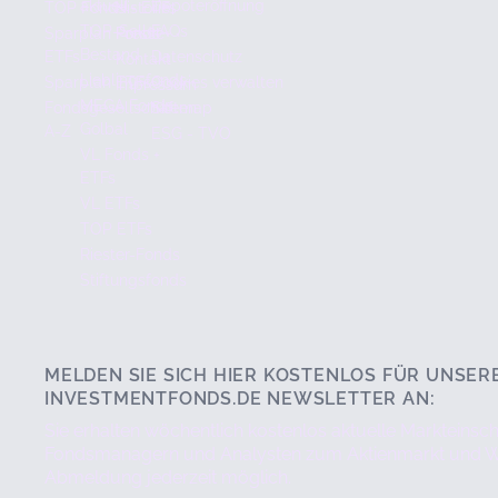
aktuell
Depoteröffnung
TOP Fonds + ETFs
Historie
TOP-Seller
FAQs
Sparplan Fonds +
Presse
Bestand
ETFs
Datenschutz
Kontakt
Lieblingsfonds
Sparplan ETFs
Cookies verwalten
Impressum
MEGA Fonds
Fondsgesellschaften
Sitemap
Golbal
A-Z
ESG - TVO
VL Fonds +
ETFs
VL ETFs
TOP ETFs
Riester-Fonds
Stiftungsfonds
MELDEN SIE SICH HIER KOSTENLOS FÜR UNSER
INVESTMENTFONDS.DE NEWSLETTER AN:
Sie erhalten wöchentlich kostenlos aktuelle Markteins
Fondsmanagern und Analysten zum Aktienmarkt und Wir
Abmeldung jederzeit möglich.