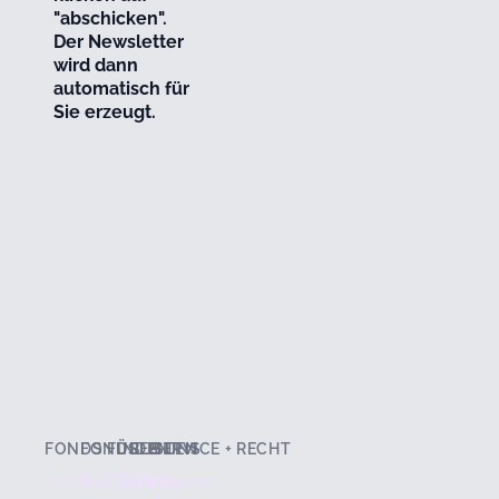
"abschicken".
Der Newsletter
wird dann
automatisch für
Sie erzeugt.
FONDS FINDEN
FONDSLISTEN
ÜBER UNS
SERVICE + RECHT
Fonds + ETF Finder
TOP-Seller
Stärken
Hilfe zur