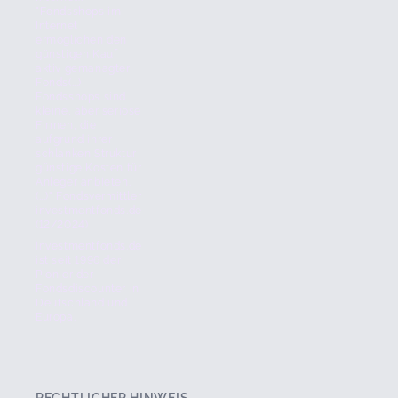
"Fondsshops im
Internet
ermöglichen den
günstigen Kauf
aktiv gemanagter
Fonds(...)
Fondsshops sind
kleine, aber seriöse
Firmen, die
aufgrund ihrer
schlanken Struktur
günstige Kosten für
Anleger anbieten.
(...)" Fondsvermittler
investmentfonds.de
(12/2024)
investmentfonds.de
ist seit 1996 der
Pionier der
Fondsdiscounter in
Deutschland und
Europa.