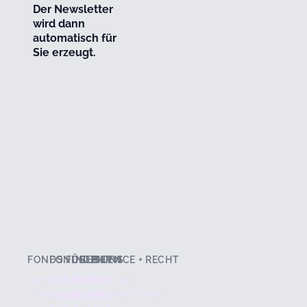
Der Newsletter
wird dann
automatisch für
Sie erzeugt.
FONDS FINDEN
FONDSLISTEN
ÜBER UNS
SERVICE + RECHT
Fonds + ETF Finder
TOP-Seller
Stärken
Hilfe zur
aktuell
Depoteröffnung
TOP Fonds + ETFs
Historie