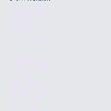
RECHTLICHER HINWEIS
Alle Angaben und Links in
diesem Dienst wurden
sorgfältig nach bestem
Wissen und Gewissen
zusammengestellt. Für die
Richtigkeit der
Informationen und Inhalte
der Links wird jedoch keine
Gewähr übernommen. Keine
der Informationsangaben ist
als Werbung oder Angebot
zu verstehen. Die
Wertentwicklung der
Vergangenheit ist kein
verlässlicher Indikator für
die aktuelle und zukünftige
Wertentwicklung. Anlagen
in Fremdwährungen
unterliegen dem
zusätzlichen Risiko der
Wechselkursschwankungen.
Nähere Informationen zu
den mit einer Fondsanlage
verbundenen Risiken finden
Sie in den
Verkaufsunterlagen und
rechtlichen Dokumenten