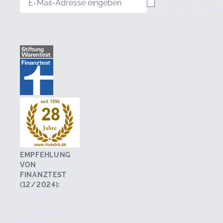
Datenschutzklause
EMPFEHLUNG
VON
FINANZTEST
(12/2024):
Fondsschops (auch
genannt:
Fondsvermittler im
Internet).