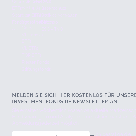
TOP-Seller
FAQs
Sparplan Fonds +
Presse
Bestand
ETFs
Datenschutz
Kontakt
Lieblingsfonds
Sparplan ETFs
Cookies verwalten
Impressum
MEGA Fonds
Fondsgesellschaften
Sitemap
Golbal
A-Z
ESG - TVO
VL Fonds +
ETFs
VL ETFs
TOP ETFs
Riester-Fonds
Stiftungsfonds
MELDEN SIE SICH HIER KOSTENLOS FÜR UNSER
INVESTMENTFONDS.DE NEWSLETTER AN:
Sie erhalten wöchentlich kostenlos aktuelle Markteins
Fondsmanagern und Analysten zum Aktienmarkt und Wir
Abmeldung jederzeit möglich.
E-Mail-Adresse
Ich bestätige die