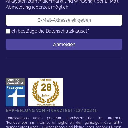
Analysten zum Aktienmarkt und Wirtschaft per E-Mail.
Abmeldung jederzeit möglich.
E-Mail-Adresse
Ich bestätige die
Datenschutzklausel.
*
Benutzername
Anmelden
EMPFEHLUNG VON FINANZTEST (12/2024):
Fondsschops (auch genannt: Fondsvermittler im Internet).
"Fondsshops im Internet ermöglichen den günstigen Kauf aktiv
gemanagter Fonds(...) Fondsshops sind kleine, aber seriöse Firmen,