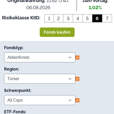
Originalwährung:
21,82 USD,
zum Vortag:
06.08.2026
1,02%
Risikoklasse KIID:
1
2
3
4
5
6
7
Fonds kaufen
Fondstyp:
Region:
Schwerpunkt:
ETF-Fonds: