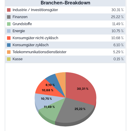
Branchen-Breakdown
Industrie / Investitionsgüter
30,31 %
Finanzen
25,22 %
Grundstoffe
11,49 %
Energie
10,75 %
Konsumgüter nicht-zyklisch
10,68 %
Konsumgüter zyklisch
6,10 %
Telekommunikationsdienstleister
5,29 %
Kasse
0,15 %
End of interac
Chart
Pie chart with 8 slices.
View as data table, Chart
6,10 %
30,31 %
10,68 %
10,75 %
11,49 %
25,22 %