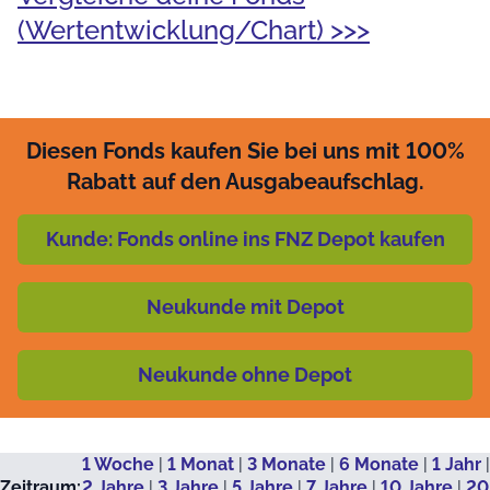
(Wertentwicklung/Chart) >>>
Diesen Fonds kaufen Sie bei uns mit 100%
Rabatt auf den Ausgabeaufschlag.
Kunde: Fonds online ins FNZ Depot kaufen
Neukunde mit Depot
Neukunde ohne Depot
1 Woche
|
1 Monat
|
3 Monate
|
6 Monate
|
1 Jahr
|
Zeitraum:
2 Jahre
|
3 Jahre
|
5 Jahre
|
7 Jahre
|
10 Jahre
|
20