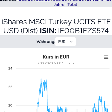
Jahre
|
Total
iShares MSCI Turkey UCITS ETF
USD (Dist)
ISIN:
IE00B1FZS574
Währung:
Kurs in EUR
Kurs in EUR
Line chart with 724 data points.
07.08.2023 bis 07.08.2026
07.08.2023 bis 07.08.2026
24
View as data table, Kurs in EUR
The chart has 1 X axis displaying Datum. Data ranges from
The chart has 1 Y axis displaying EUR. Data ranges from 14.5
22
20