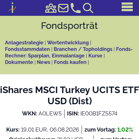
Fonds­porträt
Anlagestrategie
|
Wertentwicklung
|
Fondsstammdaten
|
Branchen / Topholdings
|
Fonds-
Rechner: Sparplan, Einmalanlage
|
Kurse
|
Dokumente
|
News
|
Fonds kaufen
|
iShares MSCI Turkey UCITS ETF
USD (Dist)
WKN:
A0LEW5
ISIN:
IE00B1FZS574
Kurs:
19,01 EUR, 06.08.2026
zum Vortag:
1,02%