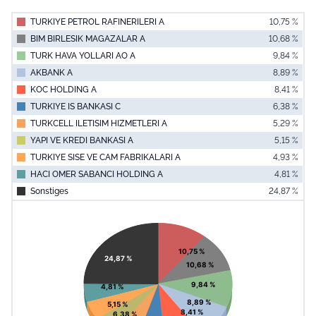
TURKIYE PETROL RAFINERILERI A
10,75 %
BIM BIRLESIK MAGAZALAR A
10,68 %
TURK HAVA YOLLARI AO A
9,84 %
AKBANK A
8,89 %
KOC HOLDING A
8,41 %
TURKIYE IS BANKASI C
6,38 %
TURKCELL ILETISIM HIZMETLERI A
5,29 %
YAPI VE KREDI BANKASI A
5,15 %
TURKIYE SISE VE CAM FABRIKALARI A
4,93 %
HACI OMER SABANCI HOLDING A
4,81 %
Sonstiges
24,87 %
End of interac
Chart
Pie chart with 11 slices.
View as data table, Chart
10,75 %
24,87 %
10,68 %
9,84 %
4,81 %
8,89 %
5,15 %
8,41 %
6,38 %