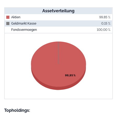
Assetverteilung
Aktien
99,85 %
Geldmarkt Kasse
0,15 %
Fondsvermoegen
100,00 %
End of interac
Chart
Pie chart with 2 slices.
View as data table, Chart
99,85 %
Topholdings: