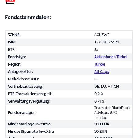
Fondsstammdaten:
WKNR:
A0LEW5
ISIN:
IE00B1FZS574
ETF:
Ja
Fondstyp:
Aktienfonds Türkei
Region:
Türkei
Anlagesektor:
All Caps
Risikoklasse KIID:
6
Vertriebszulassung:
DE, LU, AT, CH
ETF-Transaktionsentgelt:
0,2 %
Verwaltungsvergütung:
0.74 %
Team der BlackRock
Fondsmanager:
Advisors (UK)
Limited
Mindestanlage InveXtra
100 EUR
MindestSparrate InveXtra
10 EUR