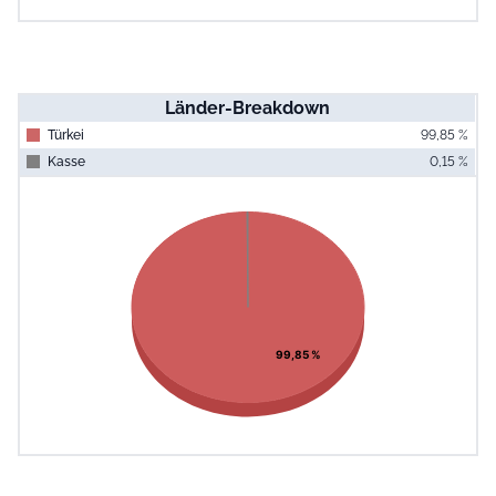
Länder-Breakdown
Türkei
99,85 %
Kasse
0,15 %
End of interac
Chart
Pie chart with 2 slices.
View as data table, Chart
99,85 %