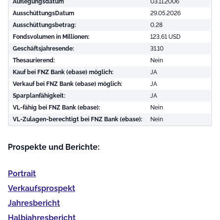
Auflegungsdatum
03.11.2006
AusschüttungsDatum
29.05.2026
Ausschüttungsbetrag:
0,28
Fondsvolumen in Millionen:
123,61 USD
Geschäftsjahresende:
31.10
Thesaurierend:
Nein
Kauf bei FNZ Bank (ebase) möglich:
JA
Verkauf bei FNZ Bank (ebase) möglich:
JA
Sparplanfähigkeit:
JA
VL-fähig bei FNZ Bank (ebase):
Nein
VL-Zulagen-berechtigt bei FNZ Bank (ebase):
Nein
Prospekte und Berichte:
Portrait
Verkaufs­prospekt
Jahres­bericht
Halb­jahres­bericht