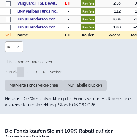
Vanguard FTSE Developed Europe ex UK UCITS ETF - (EUR) Distributing
ETF
2,55
0
Kaufen
BNP Paribas Funds Nordic Small Cap Classic Distribution
-
1,12
1
Kaufen
Janus Henderson Continental European Fund A2 USD
-
2,04
-
Kaufen
Janus Henderson Continental European Fund A2 EUR
-
1,80
-2
Kaufen
Vgl
Name
ETF
Kaufen
Woche
Mo
Vgl
Name
ETF
Kaufen
Woche
Mo
1 bis 10 von 35 Datensätzen
Zurück
1
2
3
4
Weiter
Markierte Fonds vergleichen
Nur Tabelle drucken
Hinweis: Die Wertentwicklung des Fonds wird in EUR berechnet
als reine Kursentwicklung. Stand: 06.08.2026
Die Fonds kaufen Sie mit 100% Rabatt auf den