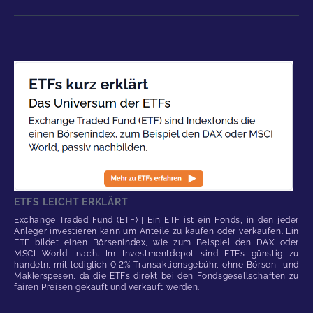
ETFS LEICHT ERKLÄRT
Exchange Traded Fund (ETF) | Ein ETF ist ein Fonds, in den jeder
Anleger investieren kann um Anteile zu kaufen oder verkaufen. Ein
ETF bildet einen Börsenindex, wie zum Beispiel den DAX oder
MSCI World, nach. Im Investmentdepot sind ETFs günstig zu
handeln, mit lediglich 0,2% Transaktionsgebühr, ohne Börsen- und
Maklerspesen, da die ETFs direkt bei den Fondsgesellschaften zu
fairen Preisen gekauft und verkauft werden.