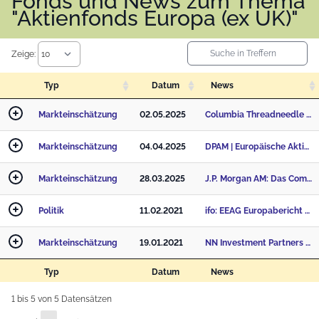
Fonds und News zum Thema
"Aktienfonds Europa (ex UK)"
Zeige:
Typ
Datum
News
Markteinschätzung
02.05.2025
Columbia Threadneedle Investments | Europaaktien: Unbeliebt, unterbewertet, unterschätzt
Markteinschätzung
04.04.2025
DPAM | Europäische Aktien: Wie Anleger vom Konjunkturpaket profitieren
Markteinschätzung
28.03.2025
J.P. Morgan AM: Das Comeback Europas – von „MAGA“ zu „MEGA“
Politik
11.02.2021
ifo: EEAG Europabericht Wirtschaft
Markteinschätzung
19.01.2021
NN Investment Partners sieht europäische und japanische Aktien 2021 vorne
Typ
Datum
News
1 bis 5 von 5 Datensätzen