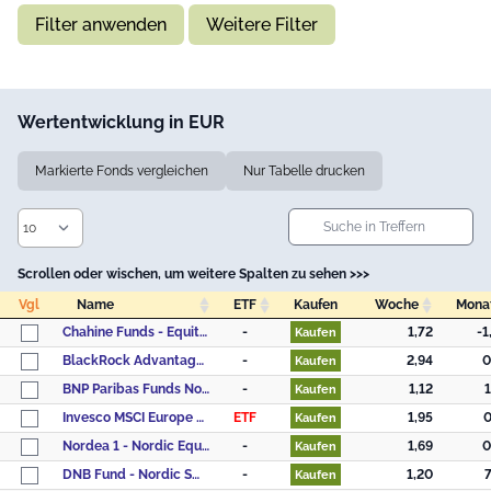
Filter anwenden
Weitere Filter
Wertentwicklung in EUR
Markierte Fonds vergleichen
Nur Tabelle drucken
Scrollen oder wischen, um weitere Spalten zu sehen >>>
Vgl
Name
ETF
Kaufen
Woche
Mona
Vgl
Name
ETF
Kaufen
Woche
Mona
Chahine Funds - Equity Continental Europe Acc
-
1,72
-1
Kaufen
BlackRock Advantage Europe ex UK Equity Fund A Acc Accu EUR
-
2,94
0
Kaufen
BNP Paribas Funds Nordic Small Cap Classic Capitalisation
-
1,12
1
Kaufen
Invesco MSCI Europe ex-UK UCITS ETF Acc
ETF
1,95
0
Kaufen
Nordea 1 - Nordic Equity Small Cap Fund - BP - EUR
-
1,69
0
Kaufen
DNB Fund - Nordic Small Cap A (ACC) EUR
-
1,20
7
Kaufen