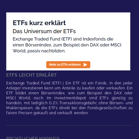
ETFS LEICHT ERKLÄRT
Exchange Traded Fund (ETF) | Ein ETF ist ein Fonds, in den jeder
Anleger investieren kann um Anteile zu kaufen oder verkaufen. Ein
ETF bildet einen Börsenindex, wie zum Beispiel den DAX oder
MSCI World, nach. Im Investmentdepot sind ETFs günstig zu
handeln, mit lediglich 0,2% Transaktionsgebühr, ohne Börsen- und
Maklerspesen, da die ETFs direkt bei den Fondsgesellschaften zu
fairen Preisen gekauft und verkauft werden.
RECHTLICHER HINWEIS