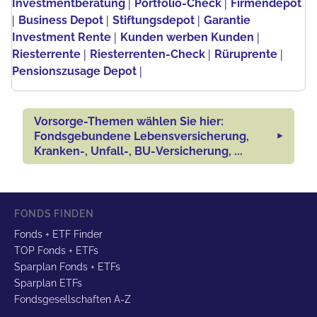
|
|
Investmentberatung
Portfolio-Check
Firmendepot
|
|
|
Business Depot
Stiftungsdepot
Garantie
|
|
Investment Rente
Kunden werben Kunden
|
|
|
Riesterrente
Riesterrenten-Check
Rüruprente
|
Pensionszusage Depot
Vorsorge-Themen wählen Sie hier:
Fondsgebundene Lebensversicherung,
Kranken-, Unfall-, BU-Versicherung, ...
FONDS FINDEN
Fonds + ETF Finder
TOP Fonds + ETFs
Sparplan Fonds + ETFs
Sparplan ETFs
Fondsgesellschaften A-Z