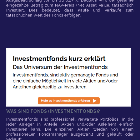
Ausgabeaufschlag von bis zu 6,27 %. Dadurch wird der gesamte
eingezahlte Betrag zum NAV-Preis (Net Asset Value) tatsächlich
investiert. Dies bedeutet, dass Käufe und Verkäufe zum
tatsächlichen Wert des Fonds erfolgen.
WAS SIND FONDS (INVESTMENTFONDS)?
Investmentfonds sind professionell verwaltete Portfolios, in die
jeder Anleger in Anteile (Aktien und/oder Anleihen) einfach
investieren kann. Die einzelnen Aktien werden von einem
professionellen Fondsmanager ausgewählt und gekauft oder
verkauft.