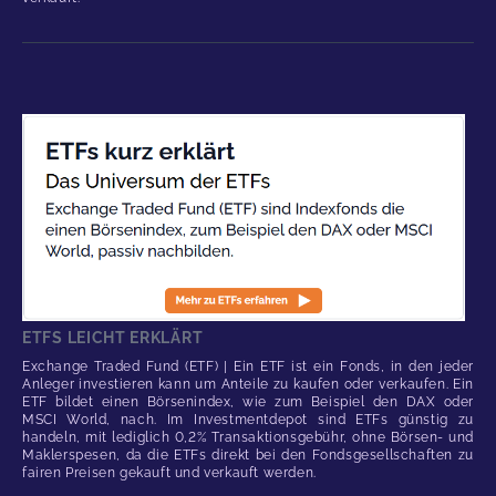
ETFS LEICHT ERKLÄRT
Exchange Traded Fund (ETF) | Ein ETF ist ein Fonds, in den jeder
Anleger investieren kann um Anteile zu kaufen oder verkaufen. Ein
ETF bildet einen Börsenindex, wie zum Beispiel den DAX oder
MSCI World, nach. Im Investmentdepot sind ETFs günstig zu
handeln, mit lediglich 0,2% Transaktionsgebühr, ohne Börsen- und
Maklerspesen, da die ETFs direkt bei den Fondsgesellschaften zu
fairen Preisen gekauft und verkauft werden.