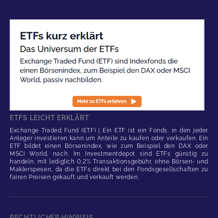
ETFS LEICHT ERKLÄRT
Exchange Traded Fund (ETF) | Ein ETF ist ein Fonds, in den jeder
Anleger investieren kann um Anteile zu kaufen oder verkaufen. Ein
ETF bildet einen Börsenindex, wie zum Beispiel den DAX oder
MSCI World, nach. Im Investmentdepot sind ETFs günstig zu
handeln, mit lediglich 0,2% Transaktionsgebühr, ohne Börsen- und
Maklerspesen, da die ETFs direkt bei den Fondsgesellschaften zu
fairen Preisen gekauft und verkauft werden.
RECHTLICHER HINWEIS