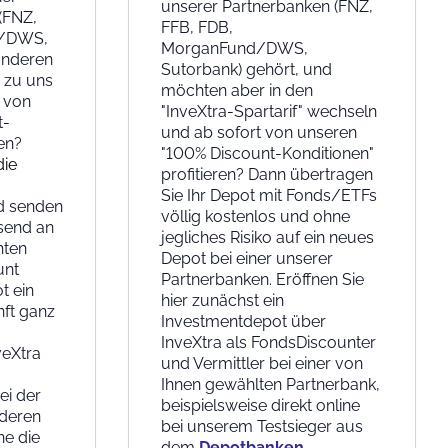
unserer Partnerbanken (FNZ,
(FNZ,
FFB, FDB,
d/DWS,
MorganFund/DWS,
anderen
Sutorbank) gehört, und
 zu uns
möchten aber in den
 von
"InveXtra-Spartarif" wechseln
t-
und ab sofort von unseren
ren?
"100% Discount-Konditionen"
die
profitieren? Dann übertragen
Sie Ihr Depot mit Fonds/ETFs
 senden
völlig kostenlos und ohne
send an
jegliches Risiko auf ein neues
hten
Depot bei einer unserer
unt
Partnerbanken. Eröffnen Sie
t ein
hier zunächst ein
nft ganz
Investmentdepot über
InveXtra als FondsDiscounter
veXtra
und Vermittler bei einer von
Ihnen gewählten Partnerbank,
ei der
beispielsweise direkt online
nderen
bei unserem Testsieger aus
ne die
dem
Depotbanken-