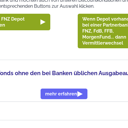
en Bank und möchten auch von unseren Discountkonditionen un
 entsprechenden Buttons zur Auswahl klicken.
 FNZ Depot
Wenn Depot vorhan
nen
bei einer Partnerban
FNZ, FdB, FFB,
MorgenFund... dann
Vermittlerwechsel
onds ohne den bei Banken üblichen Ausgabeauf
mehr erfahren