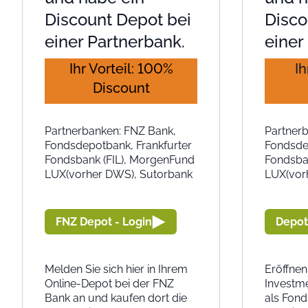
Discount Depot bei
Disco
einer Partnerbank.
einer
Ihr Vorteil: 100%
Ih
Discount
Partnerbanken: FNZ Bank,
Partner
Fondsdepotbank, Frankfurter
Fondsde
Fondsbank (FIL), MorgenFund
Fondsba
LUX(vorher DWS), Sutorbank
LUX(vor
FNZ Depot - Login
Depot
Melden Sie sich hier in Ihrem
Eröffnen
Online-Depot bei der FNZ
Investm
Bank an und kaufen dort die
als Fon