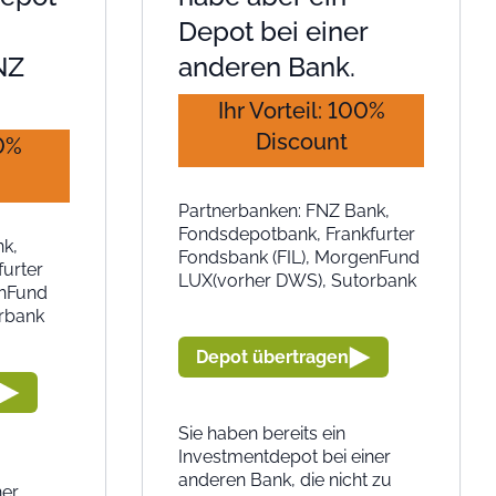
Depot bei einer
NZ
anderen Bank.
Ihr Vorteil: 100%
Discount
00%
Partnerbanken: FNZ Bank,
Fondsdepotbank, Frankfurter
nk,
Fondsbank (FIL), MorgenFund
urter
LUX(vorher DWS), Sutorbank
enFund
rbank
Depot übertragen
Sie haben bereits ein
Investmentdepot bei einer
anderen Bank, die nicht zu
ner