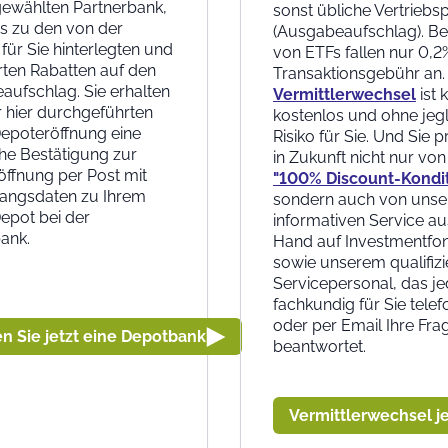
gewählten Partnerbank,
sonst übliche Vertriebs
s zu den von der
(Ausgabeaufschlag). B
 für Sie hinterlegten und
von ETFs fallen nur 0,2
rten Rabatten auf den
Transaktionsgebühr an.
ufschlag. Sie erhalten
Vermittlerwechsel
ist 
 hier durchgeführten
kostenlos und ohne jeg
epoteröffnung eine
Risiko für Sie. Und Sie p
iche Bestätigung zur
in Zukunft nicht nur vo
ffnung per Post mit
"100% Discount-Kondi
angsdaten zu Ihrem
sondern auch von uns
epot bei der
informativen Service au
bank.
Hand auf Investmentfo
sowie unserem qualifizi
Servicepersonal, das je
fachkundig für Sie telef
oder per Email Ihre Fra
n Sie jetzt eine Depotbank
beantwortet.
Vermittlerwechsel j