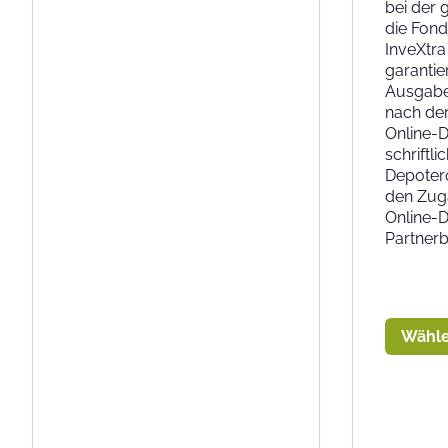
bei der 
die Fond
InveXtra
garantie
Ausgabea
nach der
Online-D
schriftl
Depoterö
den Zug
Online-D
Partner
Wähle