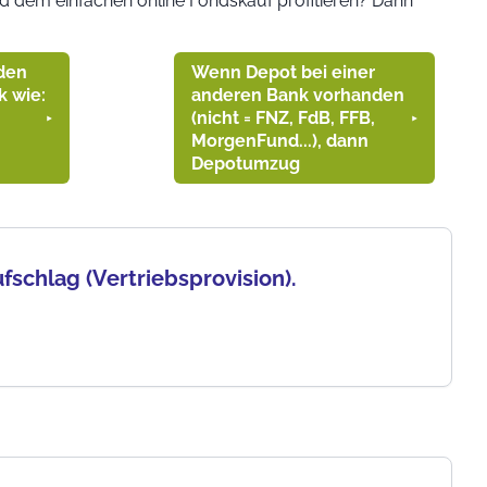
d dem einfachen online Fondskauf profitieren? Dann
den
Wenn Depot bei einer
k wie:
anderen Bank vorhanden
(nicht = FNZ, FdB, FFB,
MorgenFund...), dann
Depotumzug
schlag (Vertriebsprovision).