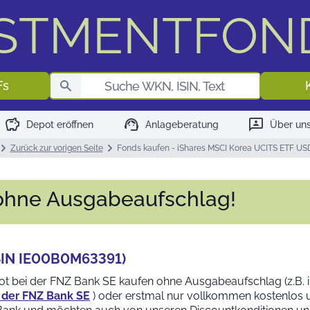
ESTMENTFON
Fondssuch
Fs
savings
support_agent
3p
Depot eröffnen
Anlageberatung
Über un
Zurück zur vorigen Seite
Fonds kaufen - iShares MSCI Korea UCITS ETF USD
 ohne Ausgabeaufschlag!
ISIN IE00B0M63391)
pot bei der FNZ Bank SE kaufen ohne Ausgabeaufschlag (z.B. 
i der FNZ Bank SE
) oder erstmal nur vollkommen kostenlos 