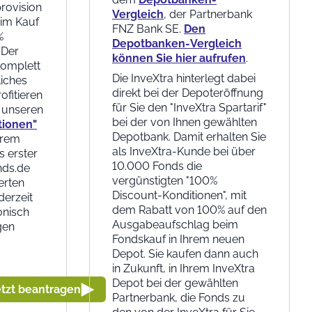
provision
Vergleich
, der Partnerbank
eim Kauf
FNZ Bank SE.
Den
%
Depotbanken-Vergleich
 Der
können Sie hier aufrufen
.
komplett
Die InveXtra hinterlegt dabei
liches
direkt bei der Depoteröffnung
rofitieren
für Sie den "InveXtra Spartarif"
n unseren
bei der von Ihnen gewählten
tionen"
Depotbank. Damit erhalten Sie
erem
als InveXtra-Kunde bei über
s erster
10.000 Fonds die
nds.de
vergünstigten "100%
erten
Discount-Konditionen", mit
derzeit
dem Rabatt von 100% auf den
onisch
Ausgabeaufschlag beim
gen
Fondskauf in Ihrem neuen
Depot. Sie kaufen dann auch
in Zukunft, in Ihrem InveXtra
Depot bei der gewählten
etzt beantragen
Partnerbank, die Fonds zu