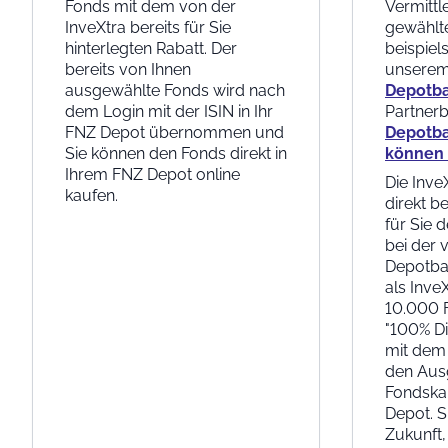
Fonds mit dem von der
Vermittl
InveXtra bereits für Sie
gewählt
hinterlegten Rabatt. Der
beispiel
bereits von Ihnen
unserem
ausgewählte Fonds wird nach
Depotba
dem Login mit der ISIN in Ihr
Partner
FNZ Depot übernommen und
Depotba
Sie können den Fonds direkt in
können S
Ihrem FNZ Depot online
Die Inve
kaufen.
direkt b
für Sie d
bei der 
Depotban
als Inve
10.000 F
"100% Di
mit dem
den Aus
Fondska
Depot. S
Zukunft,