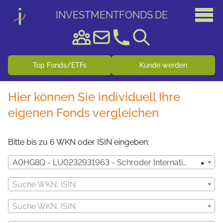
INVESTMENTFONDS
.
DE
Top Fonds/ETFs
Kunde werden
Hier können Sie individuell Ihre
eigenen Fonds vergleichen
Bitte bis zu 6 WKN oder ISIN eingeben:
×
A0HG8Q - LU0232931963 - Schroder International Selection Fund BIC (Brazil India China) A Accumulation EUR
Suche WKN, ISIN
Suche WKN, ISIN