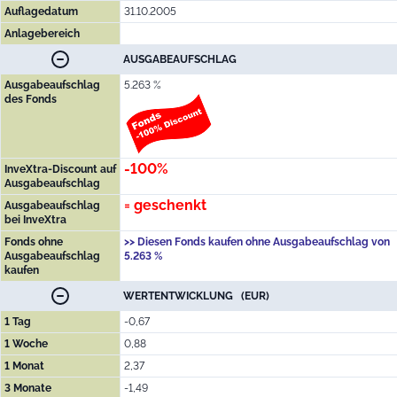
Auflagedatum
31.10.2005
Anlagebereich
AUSGABEAUFSCHLAG
Ausgabeaufschlag
5.263 %
des Fonds
-100%
InveXtra-Discount auf
Ausgabeaufschlag
= geschenkt
Ausgabeaufschlag
bei InveXtra
Fonds ohne
>> Diesen Fonds kaufen ohne Ausgabeaufschlag von
Ausgabeaufschlag
5.263 %
kaufen
WERTENTWICKLUNG (EUR)
1 Tag
-0,67
1 Woche
0,88
1 Monat
2,37
3 Monate
-1,49