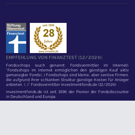
EMPFEHLUNG VON FINANZTEST (12/2024):
Fondsschops (auch genannt: Fondsvermittler im Internet).
"Fondsshops im Internet ermöglichen den günstigen Kauf aktiv
gemanagter Fonds(...) Fondsshops sind kleine, aber seriöse Firmen,
die aufgrund ihrer schlanken Struktur günstige Kosten für Anleger
anbieten. (...)" Fondsvermittler investmentfonds.de (12/2024)
investmentfonds.de ist seit 1996 der Pionier der Fondsdiscounter
in Deutschland und Europa.
RECHTLICHER HINWEIS
Alle Angaben und Links in diesem Dienst wurden sorgfältig nach
bestem Wissen und Gewissen zusammengestellt. Für die