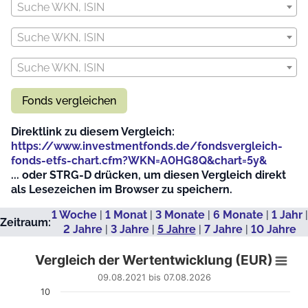
Suche WKN, ISIN
Suche WKN, ISIN
Suche WKN, ISIN
Fonds vergleichen
Direktlink zu diesem Vergleich:
https://www.investmentfonds.de/fondsvergleich-
fonds-etfs-chart.cfm?WKN=A0HG8Q&chart=5y&
... oder STRG-D drücken, um diesen Vergleich direkt
als Lesezeichen im Browser zu speichern.
1 Woche
|
1 Monat
|
3 Monate
|
6 Monate
|
1 Jahr
|
Zeitraum:
2 Jahre
|
3 Jahre
|
5 Jahre
|
7 Jahre
|
10 Jahre
Vergleich der Wertentwicklung (EUR)
Vergleich der Wertentwicklung (EUR)
Line chart with 1198 data points.
09.08.2021 bis 07.08.2026
09.08.2021 bis 07.08.2026
10
View as data table, Vergleich der Wertentwicklung (EUR)