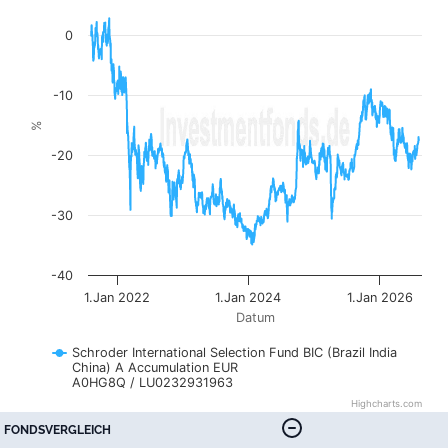
The chart has 1 X axis displaying Datum. Data ranges fr
The chart has 1 Y axis displaying %. Data ranges from -34
0
-10
%
-20
-30
-40
1.Jan 2022
1.Jan 2024
1.Jan 2026
Datum
Schroder International Selection Fund BIC (Brazil India
China) A Accumulation EUR
A0HG8Q / LU0232931963
Highcharts.com
End of interactive chart.
FONDSVERGLEICH