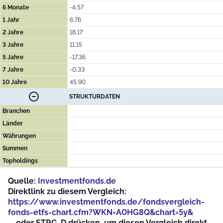
6 Monate
-4,57
1 Jahr
6,76
2 Jahre
18,17
3 Jahre
11,15
5 Jahre
-17,36
7 Jahre
-0,33
10 Jahre
45,90
STRUKTURDATEN
Branchen
Länder
Währungen
Summen
Topholdings
Quelle:
Investmentfonds.de
Direktlink zu diesem Vergleich:
https://www.investmentfonds.de/fondsvergleich-
fonds-etfs-chart.cfm?WKN=A0HG8Q&chart=5y&
... oder STRG-D drücken, um diesen Vergleich direkt