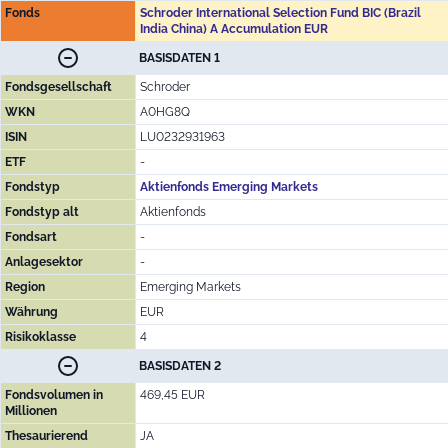
Fonds
Schroder International Selection Fund BIC (Brazil
India China) A Accumulation EUR
BASISDATEN 1
Fondsgesellschaft
Schroder
WKN
A0HG8Q
ISIN
LU0232931963
ETF
-
Fondstyp
Aktienfonds Emerging Markets
Fondstyp alt
Aktienfonds
Fondsart
-
Anlagesektor
-
Region
Emerging Markets
Währung
EUR
Risikoklasse
4
BASISDATEN 2
Fondsvolumen in
469,45 EUR
Millionen
Thesaurierend
JA