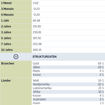
1 Monat
3,62
3 Monate
-9,23
6 Monate
-9,29
1 Jahr
65,68
2 Jahre
174,90
3 Jahre
239,81
5 Jahre
197,30
7 Jahre
252,96
10 Jahre
260,15
STRUKTURDATEN
Branchen
Gold
65 %
Silber
26 %
Platin
5 %
Kasse
4 %
Länder
Welt
33 %
Nordamerika
22 %
Lateinamerika
21 %
Afrika
16 %
Kasse
4 %
Australien
3 %
Asien
1 %