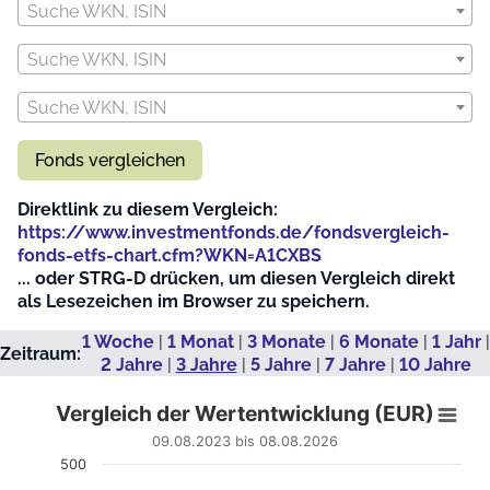
Suche WKN, ISIN
Suche WKN, ISIN
Suche WKN, ISIN
Fonds vergleichen
Direktlink zu diesem Vergleich:
https://www.investmentfonds.de/fondsvergleich-
fonds-etfs-chart.cfm?WKN=A1CXBS
... oder STRG-D drücken, um diesen Vergleich direkt
als Lesezeichen im Browser zu speichern.
1 Woche
|
1 Monat
|
3 Monate
|
6 Monate
|
1 Jahr
|
Zeitraum:
2 Jahre
|
3 Jahre
|
5 Jahre
|
7 Jahre
|
10 Jahre
Vergleich der Wertentwicklung (EUR)
Vergleich der Wertentwicklung (EUR)
Line chart with 738 data points.
09.08.2023 bis 08.08.2026
09.08.2023 bis 08.08.2026
500
View as data table, Vergleich der Wertentwicklung (EUR)