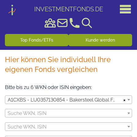
INVESTMENTFONDS
.
DE
Top Fonds/ETFs
Kunde werden
Hier können Sie individuell Ihre
eigenen Fonds vergleichen
Bitte bis zu 6 WKN oder ISIN eingeben:
×
A1CXBS - LU0357130854 - Bakersteel Global Funds SICAV - Precious Metals Fund A2 EUR
Suche WKN, ISIN
Suche WKN, ISIN