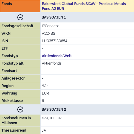
Fonds
Bakersteel Global Funds SICAV - Precious Metals
Fund A2 EUR
BASISDATEN 1
Fondsgesellschaft
IPConcept
WKN
A1CXBS
ISIN
LU0357130854
ETF
-
Fondstyp
Aktienfonds Welt
Fondstyp alt
Aktienfonds
Fondsart
-
Anlagesektor
-
Region
Welt
Währung
EUR
Risikoklasse
6
BASISDATEN 2
Fondsvolumen in
679,00 EUR
Millionen
Thesaurierend
JA