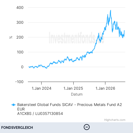
The chart has 1 X axis displaying Datum. Data ranges fr
400
The chart has 1 Y axis displaying %. Data ranges from -1
300
200
%
100
0
-100
1.Jan 2024
1.Jan 2025
1.Jan 2026
Datum
Bakersteel Global Funds SICAV - Precious Metals Fund A2
EUR
A1CXBS / LU0357130854
Highcharts.com
End of interactive chart.
FONDSVERGLEICH