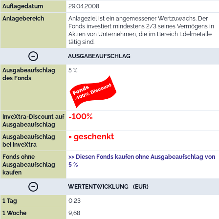
Auflagedatum
29.04.2008
Anlagebereich
Anlageziel ist ein angemessener Wertzuwachs. Der
Fonds investiert mindestens 2/3 seines Vermögens in
Aktien von Unternehmen, die im Bereich Edelmetalle
tätig sind.
AUSGABEAUFSCHLAG
Ausgabeaufschlag
5 %
des Fonds
-100%
InveXtra-Discount auf
Ausgabeaufschlag
= geschenkt
Ausgabeaufschlag
bei InveXtra
Fonds ohne
>> Diesen Fonds kaufen ohne Ausgabeaufschlag von
Ausgabeaufschlag
5 %
kaufen
WERTENTWICKLUNG (EUR)
1 Tag
0,23
1 Woche
9,68