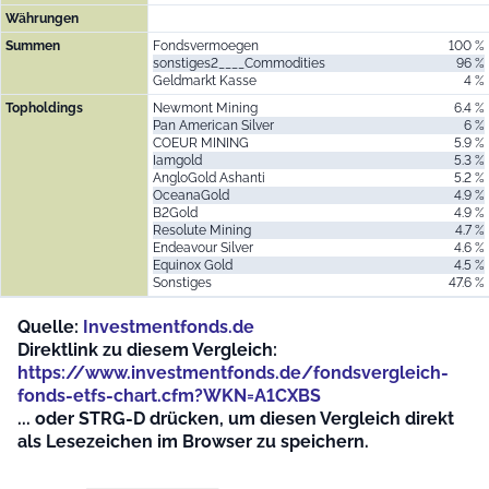
Währungen
Summen
Fondsvermoegen
100 %
sonstiges2____Commodities
96 %
Geldmarkt Kasse
4 %
Topholdings
Newmont Mining
6.4 %
Pan American Silver
6 %
COEUR MINING
5.9 %
Iamgold
5.3 %
AngloGold Ashanti
5.2 %
OceanaGold
4.9 %
B2Gold
4.9 %
Resolute Mining
4.7 %
Endeavour Silver
4.6 %
Equinox Gold
4.5 %
Sonstiges
47.6 %
Quelle:
Investmentfonds.de
Direktlink zu diesem Vergleich:
https://www.investmentfonds.de/fondsvergleich-
fonds-etfs-chart.cfm?WKN=A1CXBS
... oder STRG-D drücken, um diesen Vergleich direkt
als Lesezeichen im Browser zu speichern.